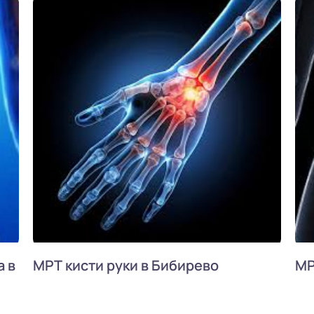
 в
МРТ кисти руки в Бибирево
МР