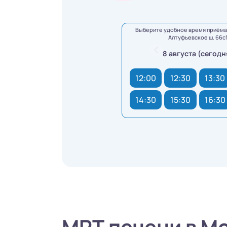
Выберите удобное время приёма 
Алтуфьевское ш. 66с
8 августа (сегодн
12:00
12:30
13:30
14:30
15:30
16:30
МРТ печени в М