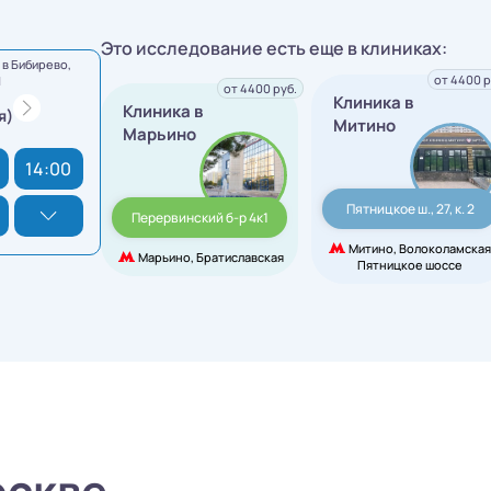
Это исследование есть еще в клиниках:
в Бибирево,
от 4400 р
1
от 4400 руб.
Клиника в
Клиника в
я)
Митино
Марьино
14:00
Пятницкое ш., 27, к. 2
Перервинский б-р 4к1
Митино, Волоколамская
Марьино, Братиславская
Пятницкое шоссе
оскве