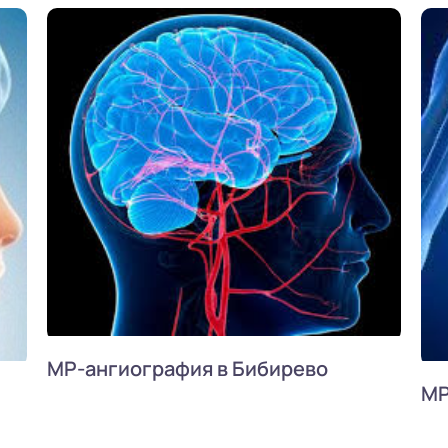
МР-ангиография в Бибирево
МР