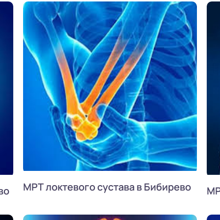
МРТ локтевого сустава в Бибирево
во
МР