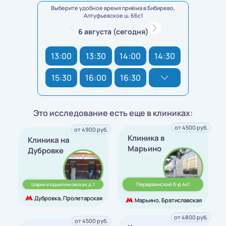
Выберите удобное время приёма в Бибирево,
Алтуфьевское ш. 66с1
6 августа (сегодня)
13:00
13:30
14:00
14:30
15:30
16:00
16:30
Это исследование есть еще в клиниках:
от 4500 руб.
от 4900 руб.
Клиника в
Клиника на
Марьино
Дубровке
Перервинский б-р 4к1
Шарикоподшипниковская,д. 1
Дубровка, Пролетарская
Марьино, Братиславская
от 4800 руб.
от 4500 руб.