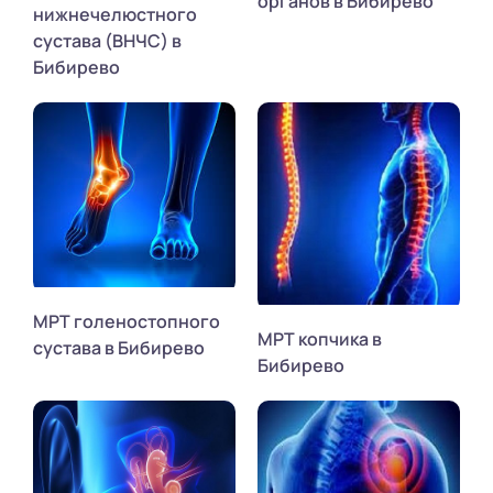
органов в Бибирево
нижнечелюстного
сустава (ВНЧС) в
Бибирево
МРТ голеностопного
МРТ копчика в
сустава в Бибирево
Бибирево