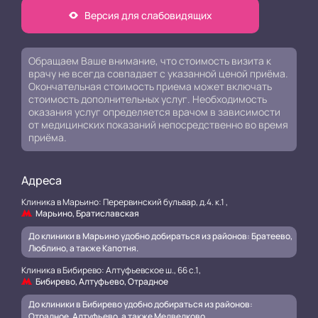
Версия для слабовидящих
Обращаем Ваше внимание, что стоимость визита к
врачу не всегда совпадает с указанной ценой приёма.
Окончательная стоимость приема может включать
стоимость дополнительных услуг. Необходимость
оказания услуг определяется врачом в зависимости
от медицинских показаний непосредственно во время
приёма.
Адреса
Клиника в Марьино: Перервинский бульвар, д.4. к.1 ,
Марьино, Братиславская
До клиники в Марьино удобно добираться из районов: Братеево,
Люблино, а также Капотня.
Клиника в Бибирево: Алтуфьевское ш., 66 с.1,
Бибирево, Алтуфьево, Отрадное
До клиники в Бибирево удобно добираться из районов:
Отрадное, Алтуфьево, а также Медведково.