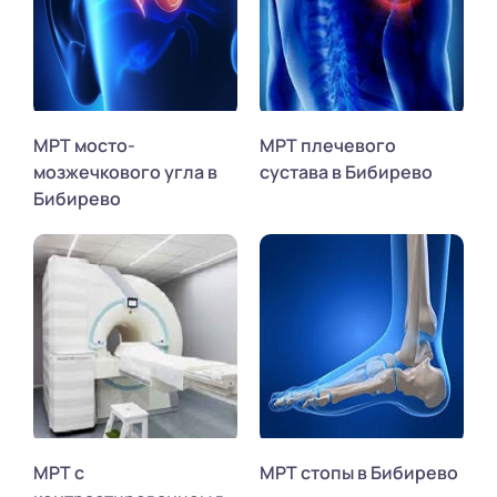
МРТ мосто-
МРТ плечевого
мозжечкового угла в
сустава в Бибирево
Бибирево
МРТ с
МРТ стопы в Бибирево