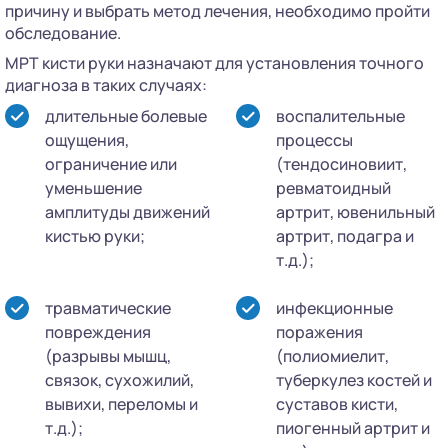
причину и выбрать метод лечения, необходимо пройти
обследование.
МРТ кисти руки назначают для установления точного
диагноза в таких случаях:
длительные болевые
воспалительные
ощущения,
процессы
ограничение или
(тендосиновиит,
уменьшение
ревматоидный
амплитуды движений
артрит, ювенильный
кистью руки;
артрит, подагра и
т.д.);
травматические
инфекционные
повреждения
поражения
(разрывы мышц,
(полиомиелит,
связок, сухожилий,
туберкулез костей и
вывихи, переломы и
суставов кисти,
т.д.);
пиогенный артрит и