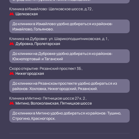
Клиника в Измайлово: Щелковское шоссе, д.72 ,
Щелковская
До клиники в Измайлово удобно добираться из районов:
Измайлово, Гольяново.
Клиника на Дубровке: ул. Шарикоподшипниковская, д. 1 ,
Дубровка, Пролетарская
До клиники на Дубровке удобно добираться из районов:
Южнопортовый и Таганский
.
Скоро открытие: Рязанский проспект 3Б ,
Нижегородская
До клиники на Рязанском проспекте удобно добираться из
районов: Хохловка, Нижегородский, Рязанский.
.
Клиника в Митино: Пятницкое шоссе 27 к. 2 ,
Митино, Волоколамская, Пятницкое шоссе
До клиники в Митино удобно добираться из районов: Тушино,
Строгино, Красногорск.