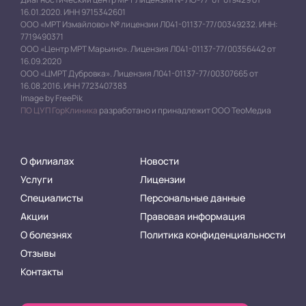
16.01.2020. ИНН 9715342601
ООО «МРТ Измайлово» № лицензии Л041-01137-77/00349232. ИНН:
7719490371
ООО «Центр МРТ Марьино». Лицензия Л041-01137-77/00356442 от
16.09.2020
ООО «ЦМРТ Дубровка». Лицензия Л041-01137-77/00307665 от
16.08.2016. ИНН 7723407383
Image by FreePik
ПО ЦУП ГорКлиника
разработано и принадлежит ООО ТеоМедиа
О филиалах
Новости
Услуги
Лицензии
Специалисты
Персональные данные
Акции
Правовая информация
О болезнях
Политика конфиденциальности
Отзывы
Контакты