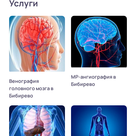
Услуги
МР-ангиография в
Венография
Бибирево
головного мозга в
Бибирево