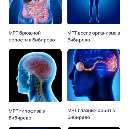
МРТ брюшной
МРТ всего организма в
полости в Бибирево
Бибирево
МРТ глазных орбит в
МРТ гипофиза в
Бибирево
Бибирево