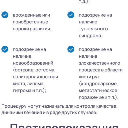
т.д.);
врожденные или
подозрение на
приобретенные
наличие
пороки развития;
туннельного
синдрома;
подозрение на
подозрение на
наличие
наличие
новообразований
злокачественного
(остеоид-остеома,
процесса в области
солитарная костная
кисти рук
киста, липома,
(хондросаркоме,
гигрома и т.п.);
метастатическое
поражение и т.п.).
Процедуру могут назначать для контроля качества,
динамики лечения и в ряде других случаев.
Противопоказания