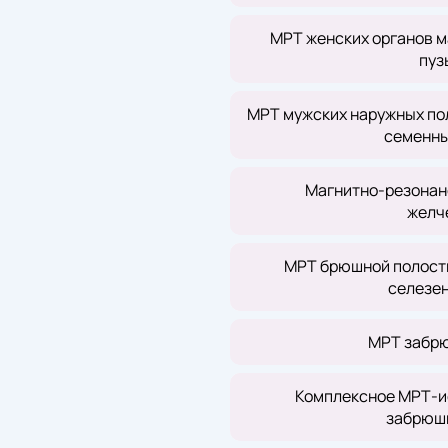
МРТ женских органов ма
пуз
МРТ мужских наружных пол
семенны
Магнитно-резонан
желч
МРТ брюшной полости
селезен
МРТ забрю
Комплексное МРТ-и
забрюши