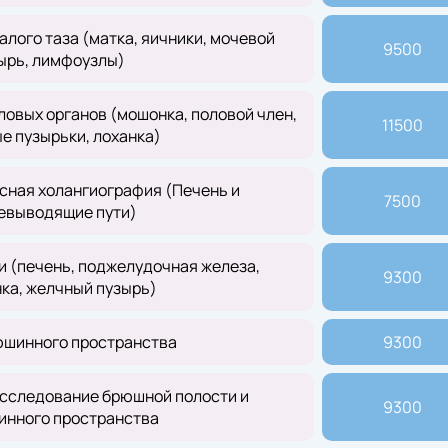
лого таза (матка, яичники, мочевой
9500
ырь, лимфоузлы)
овых органов (мошонка, половой член,
11500
е пузырьки, лоханка)
сная холангиография (Печень и
7500
евыводящие пути)
 (печень, поджелудочная железа,
9300
ка, желчный пузырь)
шинного пространства
9300
сследование брюшной полости и
9300
нного пространства