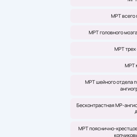
МРТ всего 
МРТ головного мозг
МРТ трех
МРТ 
МРТ шейного отдела п
ангиог
Бесконтрастная МР-ангио
МРТ пояснично-крестцов
копчиков