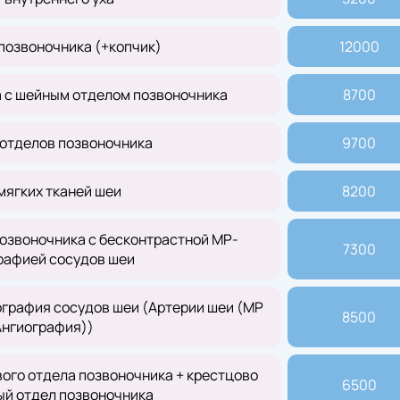
позвоночника (+копчик)
12000
а с шейным отделом позвоночника
8700
 отделов позвоночника
9700
мягких тканей шеи
8200
озвоночника с бесконтрастной МР-
7300
рафией сосудов шеи
графия сосудов шеи (Артерии шеи (МР
8500
Ангиография))
ого отдела позвоночника + крестцово
6500
ый отдел позвоночника