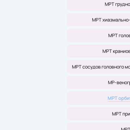
МРТ грудно
МРТ хиазмально-
МРТ голов
МРТ кранио
МРТ сосудов головного м
МР-веног
МРТ орби
МРТ при
МРТ