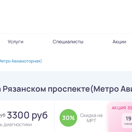
Услуги
Специалисты
Акции
Метро Авиамоторная)
а Рязанском проспекте(Метро А
АКЦИЯ 3
3300 руб
руб
Скидка на
30%
19
МРТ
ь диагностики
часо