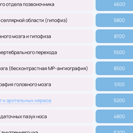
го отдела позвоночника
4600
селлярной области (гипофиз)
5800
ного мозга и гипофиза
8700
вертебрального перехода
5500
озга (бесконтрастная МР-ангиография)
8500
рафия головного мозга
5100
т и зрительных нервов
5200
даточных пазух носа
4800
 внутреннего уха
5200