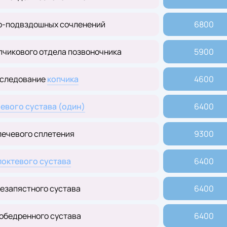
о-подвздошных сочленений
6800
пчикового отдела позвоночника
5900
следование
копчика
4600
евого сустава (один)
6400
лечевого сплетения
9300
локтевого
сустава
6400
езапястного сустава
6400
обедренного сустава
6400