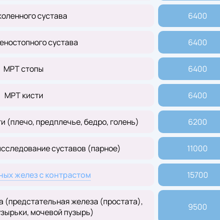
коленного сустава
6400
еностопного сустава
6400
МРТ стопы
6400
МРТ кисти
6400
 (плечо, предплечье, бедро, голень)
6200
сследование суставов (парное)
11000
ых желез с контрастом
15700
а (предстательная железа (простата),
9500
зырьки, мочевой пузырь)