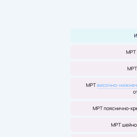
И
МРТ
МРТ
МРТ
височно-нижнеч
о
МРТ пояснично-кр
МРТ шейно