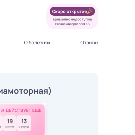
Скоро открытие
временно недоступна
Рязанский проспект 3Б
О болезнях
Отзывы
виамоторная)
0% ДЕЙСТВУЕТ ЕЩЕ
19
13
в
минут
секунд