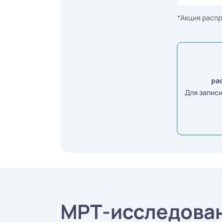
*Акция распр
ра
Для запис
МРТ-исследован