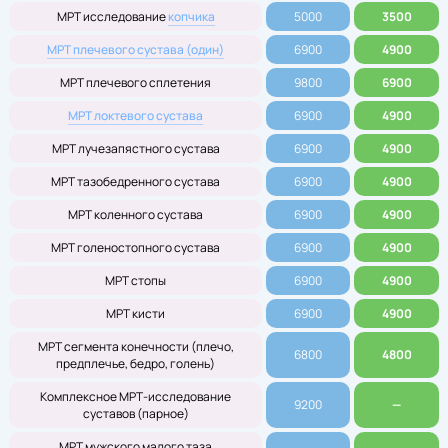
МРТ исследование
копчика
5000
3500
МРТ плечевого сустава (один)
6900
4900
МРТ плечевого сплетения
9800
6900
МРТ локтевого сустава
6900
4900
МРТ лучезапястного сустава
6900
4900
МРТ тазобедренного сустава
6900
4900
МРТ коленного сустава
6900
4900
МРТ голеностопного сустава
6900
4900
МРТ стопы
6900
4900
МРТ кисти
6900
4900
МРТ сегмента конечности (плечо,
6800
4800
предплечье, бедро, голень)
Комплексное МРТ-исследование
9200
—
суставов (парное)
МРТ мужского малого таза