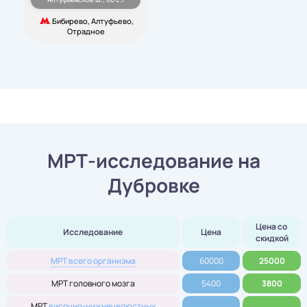
Бибирево, Алтуфьево,
Отрадное
МРТ-исследование на
Дубровке
Цена со 
Исследование
Цена
скидкой
МРТ всего организма
60000
25000
МРТ головного мозга
5400
3800
МРТ
височно-нижнечелюстных