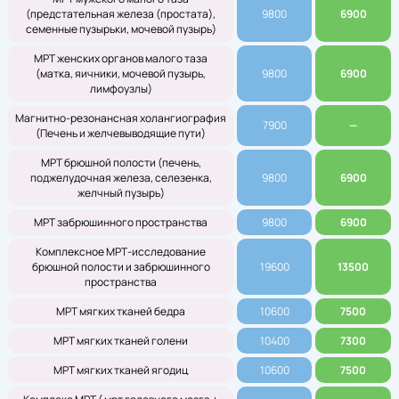
(предстательная железа (простата),
9800
6900
семенные пузырьки, мочевой пузырь)
МРТ женских органов малого таза
(матка, яичники, мочевой пузырь,
9800
6900
лимфоузлы)
Магнитно-резонансная холангиография
7900
—
(Печень и желчевыводящие пути)
МРТ брюшной полости (печень,
поджелудочная железа, селезенка,
9800
6900
желчный пузырь)
МРТ забрюшинного пространства
9800
6900
Комплексное МРТ-исследование
брюшной полости и забрюшинного
19600
13500
пространства
МРТ мягких тканей бедра
10600
7500
МРТ мягких тканей голени
10400
7300
МРТ мягких тканей ягодиц
10600
7500