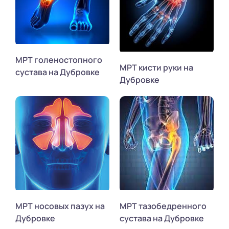
МРТ голеностопного
МРТ кисти руки на
сустава на Дубровке
Дубровке
МРТ носовых пазух на
МРТ тазобедренного
Дубровке
сустава на Дубровке