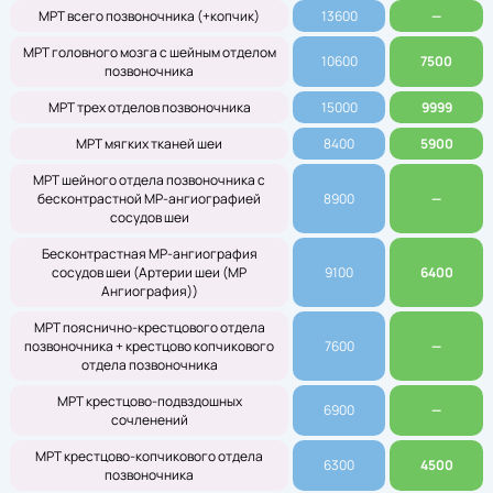
МРТ всего позвоночника (+копчик)
13600
—
МРТ головного мозга с шейным отделом
10600
7500
позвоночника
МРТ трех отделов позвоночника
15000
9999
МРТ мягких тканей шеи
8400
5900
МРТ шейного отдела позвоночника с
бесконтрастной МР-ангиографией
8900
—
сосудов шеи
Бесконтрастная МР-ангиография
сосудов шеи (Артерии шеи (МР
9100
6400
Ангиография))
МРТ пояснично-крестцового отдела
позвоночника + крестцово копчикового
7600
—
отдела позвоночника
МРТ крестцово-подвздошных
6900
—
сочленений
МРТ крестцово-копчикового отдела
6300
4500
позвоночника