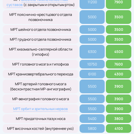
11200
7900
суставов
(с закрытым и открытым ртом)
МРТ пояснично-крестцового отдела
5000
3500
позвоночника
МРТ шейного отдела позвоночника
5000
3500
МРТ грудного отдела позвоночника
5000
3500
МРТ хиазмально-селлярной области
6300
4500
(гипофиз)
МРТ головного мозга и гипофиза
10750
7600
МРТ краниовертебрального перехода
6100
4300
МРТ артерий головного мозга
5500
3900
(бесконтрастная МР-ангиография)
МР-венография головного мозга
5500
3900
МРТ орбит и зрительных нервов
5500
3900
МРТ придаточных пазух носа
5400
3800
МРТ височных костей (внутреннее ухо)
5800
4100