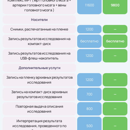
Комплекс МРТ ( мрт головного мозга +
артерии головного мозга + вены
11600
9800
головного мозга )
Носители
Снимки, распечатанные на пленке
1200
—
Запись результатов исследования на
бесплатно
бесплатно
компакт-диск
Запись результатов исследования на
1200
—
USB-флеш-накопитель
Дополнительные услуги
Запись на пленку архивных результатов
1200
—
исследования
Запись на компакт-диск архивных
700
—
результатов исследования
Повторная выдача описания
800
—
исследования
Интерпретация результата
исследования, проведенного по
500
—