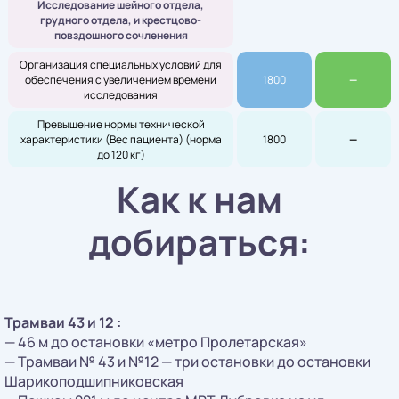
Исследование шейного отдела,
грудного отдела, и крестцово-
повздошного сочленения
Организация специальных условий для
обеспечения с увеличением времени
1800
—
исследования
Превышение нормы технической
характеристики (Вес пациента) (норма
1800
—
до 120 кг)
Как к нам
добираться:
Трамваи 43 и 12 :
— 46 м до остановки «метро Пролетарская»
— Трамваи № 43 и №12 — три остановки до остановки
Шарикоподшипниковская