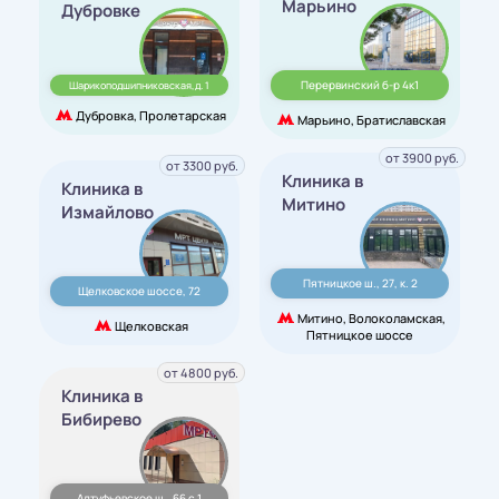
Марьино
Дубровке
Перервинский б-р 4к1
Шарикоподшипниковская,д. 1
Дубровка, Пролетарская
Марьино, Братиславская
от 3900 руб.
от 3300 руб.
Клиника в
Клиника в
Митино
Измайлово
Пятницкое ш., 27, к. 2
Щелковское шоссе, 72
Митино, Волоколамская,
Щелковская
Пятницкое шоссе
от 4800 руб.
Клиника в
Бибирево
Алтуфьевское ш., 66 с.1