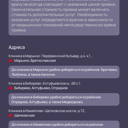
врачу не всегда совпадает с указанной ценой приёма.
Окончательная стоимость приема может включать
стоимость дополнительных услуг. Необходимость
оказания услуг определяется врачом в зависимости
от медицинских показаний непосредственно во время
приёма.
Адреса
Клиника в Марьино: Перервинский бульвар, д.4. к.1 ,
Марьино, Братиславская
До клиники в Марьино удобно добираться из районов: Братеево,
Люблино, а также Капотня.
Клиника в Бибирево: Алтуфьевское ш., 66 с.1,
Бибирево, Алтуфьево, Отрадное
До клиники в Бибирево удобно добираться из районов:
Отрадное, Алтуфьево, а также Медведково.
Клиника в Измайлово: Щелковское шоссе, д.72 ,
Щелковская
До клиники в Измайлово удобно добираться из районов: