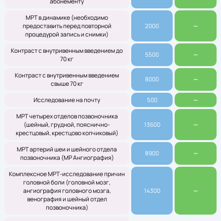
абонементу
МРТ в динамике (необходимо
предоставить перед повторной
2000
—
процедурой запись и снимки)
Контраст с внутривенным введением до
5500
—
70 кг
Контраст с внутривенным введением
8000
—
свыше 70 кг
Исследование на почту
500
—
МРТ четырех отделов позвоночника
(шейный, грудной, пояснично-
13600
—
крестцовый, крестцово копчиковый)
МРТ артерий шеи и шейного отдела
8900
—
позвоночника (МР Ангиография)
Комплексное МРТ-исследование причин
головной боли (головной мозг,
ангиография головного мозга,
14300
—
венография и шейный отдел
позвоночника)