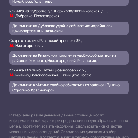
Измайлово, Гольяново.
Клиника на Дубровке: ул. Шарикоподшипниковская, д. 1 ,
Дубровка, Пролетарская
До клиники на Дубровке удобно добираться из районов:
Южнопортовый и Таганский
.
Скоро открытие: Рязанский проспект 3Б ,
Нижегородская
До клиники на Рязанском проспекте удобно добираться из
районов: Хохловка, Нижегородский, Рязанский.
.
Клиника в Митино: Пятницкое шоссе 27 к. 2 ,
Митино, Волоколамская, Пятницкое шоссе
До клиники в Митино удобно добираться из районов: Тушино,
Строгино, Красногорск.
Материалы, размещенные на данной странице, носят
информационный характер и предназначены для образовательных
целей. Посетители сайта не должны использовать их в качестве
медицинских рекомендаций. Определение диагноза и выбор
методики лечения остается исключительной прерогативой вашего