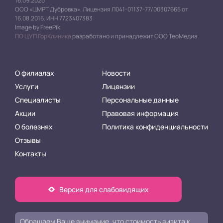
16.09.2020
ООО «ЦМРТ Дубровка». Лицензия Л041-01137-77/00307665 от
16.08.2016. ИНН 7723407383
Image by FreePik
ПО ЦУП ГорКлиника
разработано и принадлежит ООО ТеоМедиа
О филиалах
Новости
Услуги
Лицензии
Специалисты
Персональные данные
Акции
Правовая информация
О болезнях
Политика конфиденциальности
Отзывы
Контакты
Версия для слабовидящих
Обращаем Ваше внимание, что стоимость визита к