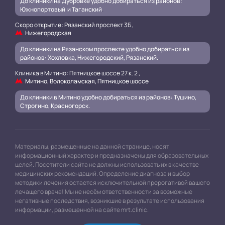
До клиники на Дубровке удобно добираться из районов:
Южнопортовый и Таганский
.
Скоро открытие: Рязанский проспект 3Б ,
Нижегородская
До клиники на Рязанском проспекте удобно добираться из
районов: Хохловка, Нижегородский, Рязанский.
.
Клиника в Митино: Пятницкое шоссе 27 к. 2 ,
Митино, Волоколамская, Пятницкое шоссе
До клиники в Митино удобно добираться из районов: Тушино,
Строгино, Красногорск.
Материалы, размещенные на данной странице, носят
информационный характер и предназначены для образовательных
целей. Посетители сайта не должны использовать их в качестве
медицинских рекомендаций. Определение диагноза и выбор
методики лечения остается исключительной прерогативой вашего
лечащего врача! Мы не несём ответственности за возможные
негативные последствия, возникшие в результате использования
информации, размещенной на сайте mrt.clinic.