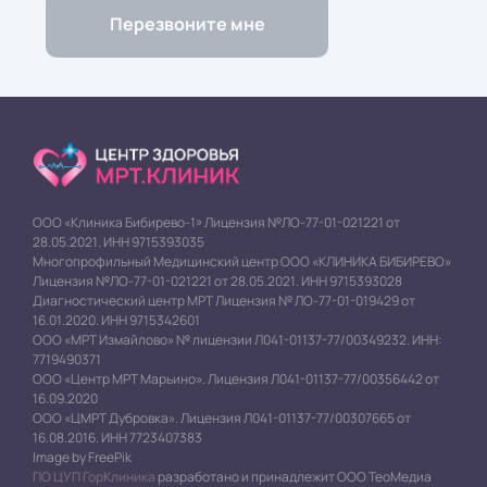
ООО «Клиника Бибирево-1» Лицензия №ЛО-77-01-021221 от
28.05.2021. ИНН 9715393035
Многопрофильный Медицинский центр ООО «КЛИНИКА БИБИРЕВО»
Лицензия №ЛО-77-01-021221 от 28.05.2021. ИНН 9715393028
Диагностический центр МРТ Лицензия № ЛО-77-01-019429 от
16.01.2020. ИНН 9715342601
ООО «МРТ Измайлово» № лицензии Л041-01137-77/00349232. ИНН:
7719490371
ООО «Центр МРТ Марьино». Лицензия Л041-01137-77/00356442 от
16.09.2020
ООО «ЦМРТ Дубровка». Лицензия Л041-01137-77/00307665 от
16.08.2016. ИНН 7723407383
Image by FreePik
ПО ЦУП ГорКлиника
разработано и принадлежит ООО ТеоМедиа