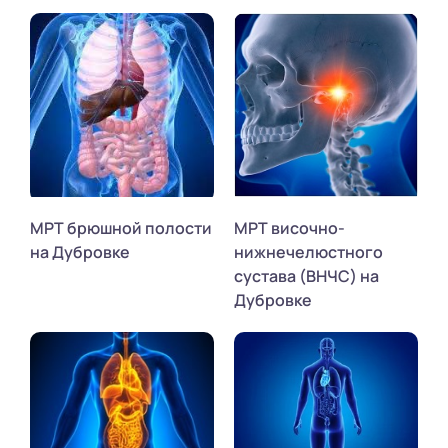
МРТ брюшной полости
МРТ височно-
на Дубровке
нижнечелюстного
сустава (ВНЧС) на
Дубровке