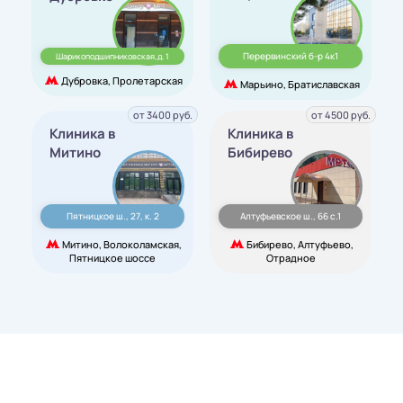
Перервинский б-р 4к1
Шарикоподшипниковская,д. 1
Дубровка, Пролетарская
Марьино, Братиславская
от 3400 руб.
от 4500 руб.
Клиника в
Клиника в
Митино
Бибирево
Пятницкое ш., 27, к. 2
Алтуфьевское ш., 66 с.1
Митино, Волоколамская,
Бибирево, Алтуфьево,
Пятницкое шоссе
Отрадное