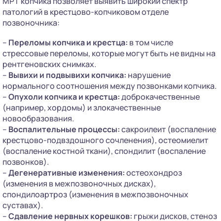
МРТ копчика позволяет выявить широкий спектр
патологий в крестцово-копчиковом отделе
позвоночника:
–
Переломы копчика и крестца:
в том числе
стрессовые переломы, которые могут быть не видны на
рентгеновских снимках.
–
Вывихи и подвывихи копчика:
нарушение
нормального соотношения между позвонками копчика.
–
Опухоли копчика и крестца:
доброкачественные
(например, хордомы) и злокачественные
новообразования.
–
Воспалительные процессы:
сакроилеит (воспаление
крестцово-подвздошного сочленения), остеомиелит
(воспаление костной ткани), спондилит (воспаление
позвонков).
–
Дегенеративные изменения:
остеохондроз
(изменения в межпозвоночных дисках),
спондилоартроз (изменения в межпозвоночных
суставах).
–
Сдавление нервных корешков:
грыжи дисков, стеноз