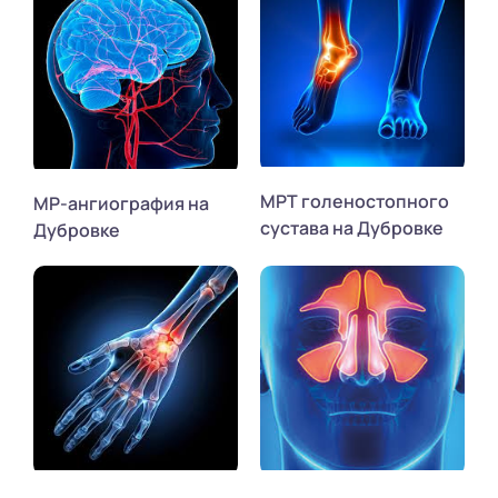
МРТ голеностопного
МР-ангиография на
сустава на Дубровке
Дубровке