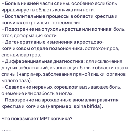
–
Боль в нижней части спины:
особенно если боль
иррадиирует в область копчика или ноги.
–
Воспалительные процессы в области крестца и
копчика:
сакроилеит, остеомиелит.
–
Подозрение на опухоль крестца или копчика:
боль,
отек, деформация кости.
–
Дегенеративные изменения в крестцово-
копчиковом отделе позвоночника:
остеохондроз,
спондилоартроз.
–
Дифференциальная диагностика:
для исключения
других заболеваний, вызывающих боль в области таза и
спины (например, заболевания прямой кишки, органов
малого таза).
–
Сдавление нервных корешков:
вызывающее боль,
онемение или слабость в ногах.
–
Подозрение на врожденные аномалии развития
крестца и копчика (например, spina bifida).
Что показывает МРТ копчика?