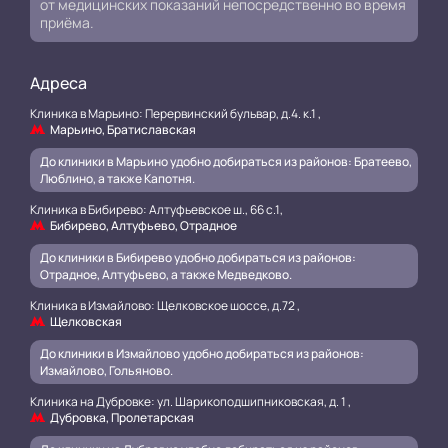
от медицинских показаний непосредственно во время
приёма.
Адреса
Клиника в Марьино: Перервинский бульвар, д.4. к.1 ,
Марьино, Братиславская
До клиники в Марьино удобно добираться из районов: Братеево,
Люблино, а также Капотня.
Клиника в Бибирево: Алтуфьевское ш., 66 с.1,
Бибирево, Алтуфьево, Отрадное
До клиники в Бибирево удобно добираться из районов:
Отрадное, Алтуфьево, а также Медведково.
Клиника в Измайлово: Щелковское шоссе, д.72 ,
Щелковская
До клиники в Измайлово удобно добираться из районов:
Измайлово, Гольяново.
Клиника на Дубровке: ул. Шарикоподшипниковская, д. 1 ,
Дубровка, Пролетарская