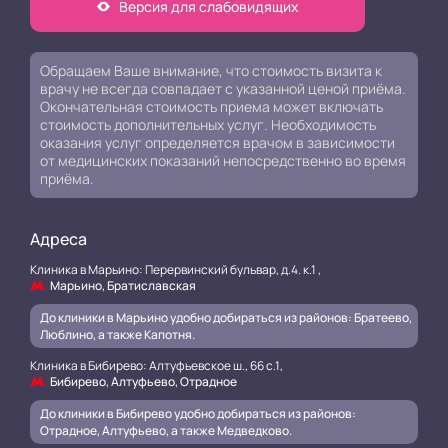
Версия для слабовидящих
Обращаем Ваше внимание, что стоимость визита к
врачу не всегда совпадает с указанной ценой приёма.
Окончательная стоимость приема может включать
стоимость дополнительных услуг. Необходимость
оказания услуг определяется врачом в зависимости
от медицинских показаний непосредственно во время
приёма.
Адреса
Клиника в Марьино: Перервинский бульвар, д.4. к.1 ,
Марьино, Братиславская
До клиники в Марьино удобно добираться из районов: Братеево,
Люблино, а также Капотня.
Клиника в Бибирево: Алтуфьевское ш., 66 с.1,
Бибирево, Алтуфьево, Отрадное
До клиники в Бибирево удобно добираться из районов:
Отрадное, Алтуфьево, а также Медведково.