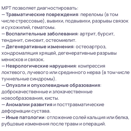
МРТ позволяет диагностировать:
— Травматические повреждения
: переломы (в том
числе стрессовые), вывихи, подвывихи, разрывы связок
и сухожилий, гематомы.
— Воспалительные заболевания
: артрит, бурсит,
тендинит, синовит, остеомиелит.
— Дегенеративные изменения
: остеоартроз,
хондромаляция хрящей, дегенеративные разрывы
менисков и связок.
— Неврологические нарушения
: компрессия
локтевого, лучевого или срединного нерва (в том числе
туннельные синдромы).
— Опухоли и опухолевидные образования
:
доброкачественные и злокачественные
новообразования, кисты.
— Аномалии развития
и посттравматические
деформации сустава.
— Иные патологии
: отложение солей кальция или белка,
рубцовые изменения после травм и операций.