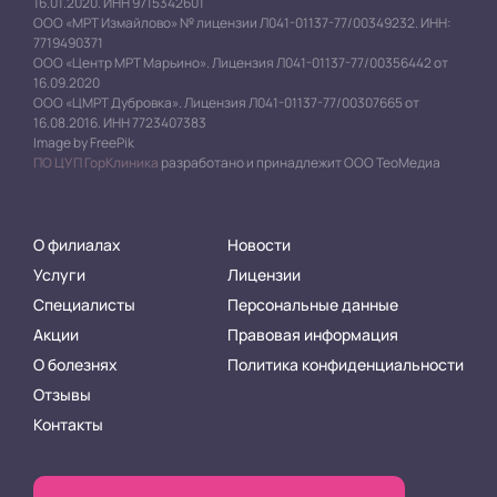
16.01.2020. ИНН 9715342601
ООО «МРТ Измайлово» № лицензии Л041-01137-77/00349232. ИНН:
7719490371
ООО «Центр МРТ Марьино». Лицензия Л041-01137-77/00356442 от
16.09.2020
ООО «ЦМРТ Дубровка». Лицензия Л041-01137-77/00307665 от
16.08.2016. ИНН 7723407383
Image by FreePik
ПО ЦУП ГорКлиника
разработано и принадлежит ООО ТеоМедиа
О филиалах
Новости
Услуги
Лицензии
Специалисты
Персональные данные
Акции
Правовая информация
О болезнях
Политика конфиденциальности
Отзывы
Контакты