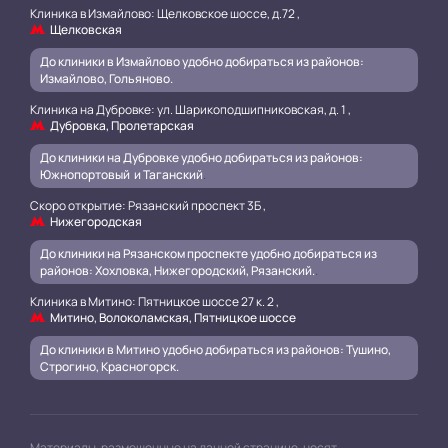
Клиника в Измайлово: Щелковское шоссе, д.72 ,
Щелковская
До клиники в Измайлово удобно добираться из районов:
Измайлово, Гольяново.
Клиника на Дубровке: ул. Шарикоподшипниковская, д. 1 ,
Дубровка, Пролетарская
До клиники на Дубровке удобно добираться из районов:
Южнопортовый и Таганский
.
Скоро открытие: Рязанский проспект 3Б ,
Нижегородская
До клиники на Рязанском проспекте удобно добираться из
районов: Хохловка, Нижегородский, Рязанский.
.
Клиника в Митино: Пятницкое шоссе 27 к. 2 ,
Митино, Волоколамская, Пятницкое шоссе
До клиники в Митино удобно добираться из районов: Тушино,
Строгино, Красногорск.
Материалы, размещенные на данной странице, носят