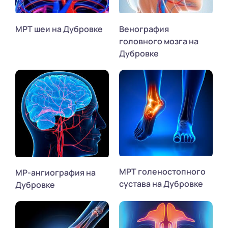
МРТ шеи на Дубровке
Венография
головного мозга на
Дубровке
МРТ голеностопного
МР-ангиография на
сустава на Дубровке
Дубровке