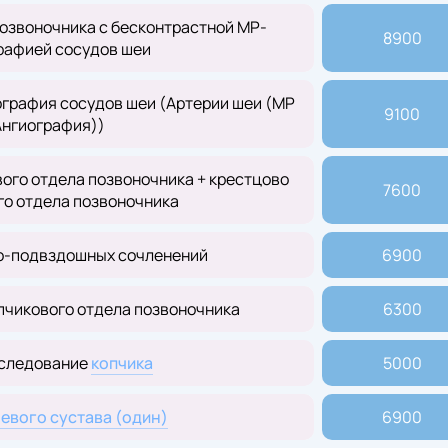
озвоночника с бесконтрастной МР-
8900
рафией сосудов шеи
графия сосудов шеи (Артерии шеи (МР
9100
Ангиография))
ого отдела позвоночника + крестцово
7600
го отдела позвоночника
о-подвздошных сочленений
6900
пчикового отдела позвоночника
6300
следование
копчика
5000
евого сустава (один)
6900