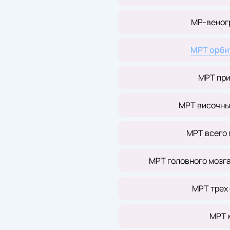
МР-веног
МРТ орби
МРТ при
МРТ височных
МРТ всего 
МРТ головного мозг
МРТ трех
МРТ 