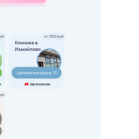
уб.
от 3300 руб.
Клиника в
Измайлово
Щелковское шоссе, 72
я
Щелковская
уб.