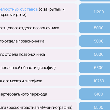
елюстных суставов
(с закрытым и
11200
ткрытым ртом)
естцового отдела позвоночника
5000
го отдела позвоночника
5000
го отдела позвоночника
5000
селлярной области (гипофиз)
6300
ного мозга и гипофиза
10750
вертебрального перехода
6100
озга (бесконтрастная МР-ангиография)
5500