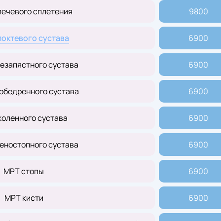
лечевого сплетения
9800
локтевого сустава
6900
езапястного сустава
6900
обедренного сустава
6900
коленного сустава
6900
еностопного сустава
6900
МРТ стопы
6900
МРТ кисти
6900