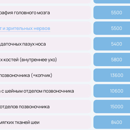
рафия головного мозга
5500
т и зрительных нервов
5500
даточных пазух носа
5400
 костей (внутреннее ухо)
5800
позвоночника (+копчик)
13600
а с шейным отделом позвоночника
10600
 отделов позвоночника
15000
мягких тканей шеи
8400