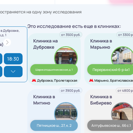
остраняется на одну зону исследования
Это исследование есть еще в клиниках:
в Дубровке,
от 3500 руб.
от 3300 р
д. 1
Клиника на
Клиника в
я)
Дубровке
Марьино
18:30
Перервинский б-р 4к1
Шарикоподшипниковская,д. 1
Дубровка, Пролетарская
Марьино, Братиславска
от 3900 руб.
от 4800 р
Клиника в
Клиника в
Митино
Бибирево
Пятницкое ш., 27, к. 2
Алтуфьевское ш., 66 с.1