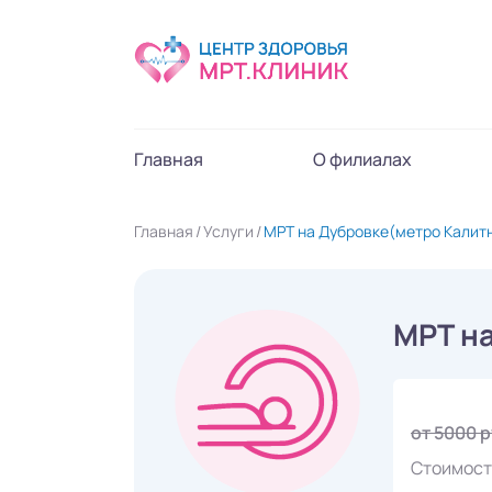
Главная
О филиалах
Главная
Услуги
МРТ на Дубровке(метро Калит
МРТ н
от 5000 
Стоимост