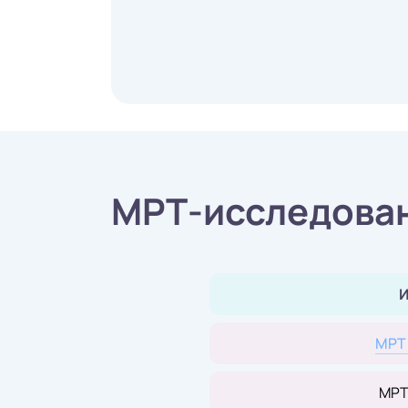
МРТ-исследован
И
МРТ 
МРТ