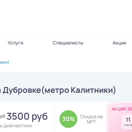
Услуги
Специалисты
Акции
ники)
а Дубровке(метро Калитники)
АКЦИЯ 3
3500 руб
руб
Скидка на
30%
11
МРТ
ь диагностики
часо