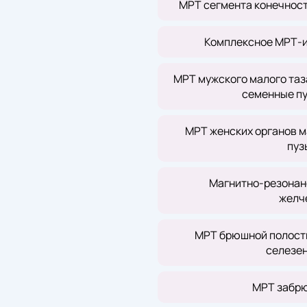
МРТ сегмента конечности
Комплексное МРТ-и
МРТ мужского малого таз
семенные пу
МРТ женских органов ма
пуз
Магнитно-резонан
желч
МРТ брюшной полости
селезен
МРТ забрю