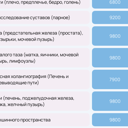
 (плечо, предплечье, бедро, голень)
6800
сследование суставов (парное)
9200
а (предстательная железа (простата),
9800
зырьки, мочевой пузырь)
лого таза (матка, яичники, мочевой
9800
ырь, лимфоузлы)
сная холангиография (Печень и
7900
евыводящие пути)
 (печень, поджелудочная железа,
9800
ка, желчный пузырь)
шинного пространства
9800