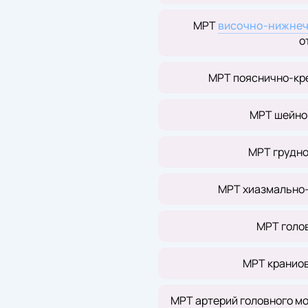
МРТ
височно-нижнеч
о
МРТ пояснично-кр
МРТ шейно
МРТ грудно
МРТ хиазмально-
МРТ голов
МРТ кранио
МРТ артерий головного м