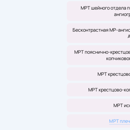
МРТ шейного отдела п
ангиог
Бесконтрастная МР-ангио
МРТ пояснично-крестцов
копчиково
МРТ крестцов
МРТ крестцово-ко
МРТ ис
МРТ плеч