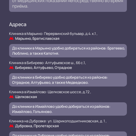
от медицинских показаний непосредственно во время
приёма.
Адреса
Клиника в Марьино: Перервинский бульвар, д.4. к.1 ,
Марьино, Братиславская
До клиники в Марьино удобно добираться из районов: Братеево,
Люблино, а также Капотня.
Клиника в Бибирево: Алтуфьевское ш., 66 с.1,
Бибирево, Алтуфьево, Отрадное
До клиники в Бибирево удобно добираться из районов:
Отрадное, Алтуфьево, а также Медведково.
Клиника в Измайлово: Щелковское шоссе, д.72 ,
Щелковская
До клиники в Измайлово удобно добираться из районов:
Измайлово, Гольяново.
Клиника на Дубровке: ул. Шарикоподшипниковская, д. 1 ,
Дубровка, Пролетарская
До клиники на Дубровке удобно добираться из районов: