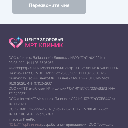
ООО «Клиника Бибирево-1» Лицензия №ЛО-77-01-021221 от
28.05.2021. ИНН 9715393035
Многопрофильный Медицинский центр ООО «КЛИНИКА БИБИРЕВО»
Лицензия №ЛО-77-01-021221 от 28.05.2021. ИНН 9715393028
Диагностический центр МРТ Лицензия № ЛО-77-01-019429 от
16.01.2020. ИНН 9715342601
ООО «МРТ Измайлово» № лицензии Л041-01137-77/00349232. ИНН:
7719490371
ООО «Центр МРТ Марьино». Лицензия Л041-01137-77/00356442 от
16.09.2020
ООО «ЦМРТ Дубровка». Лицензия Л041-01137-77/00307665 от
16.08.2016. ИНН 7723407383
Image by FreePik
ПО ЦУП ГорКлиника
разработано и принадлежит ООО ТеоМедиа