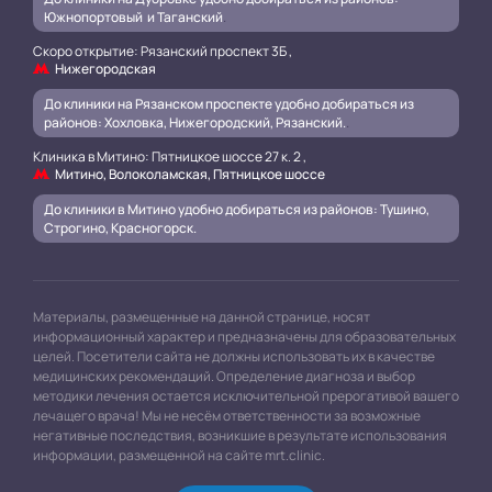
Южнопортовый и Таганский
.
Скоро открытие: Рязанский проспект 3Б ,
Нижегородская
До клиники на Рязанском проспекте удобно добираться из
районов: Хохловка, Нижегородский, Рязанский.
.
Клиника в Митино: Пятницкое шоссе 27 к. 2 ,
Митино, Волоколамская, Пятницкое шоссе
До клиники в Митино удобно добираться из районов: Тушино,
Строгино, Красногорск.
Материалы, размещенные на данной странице, носят
информационный характер и предназначены для образовательных
целей. Посетители сайта не должны использовать их в качестве
медицинских рекомендаций. Определение диагноза и выбор
методики лечения остается исключительной прерогативой вашего
лечащего врача! Мы не несём ответственности за возможные
негативные последствия, возникшие в результате использования
информации, размещенной на сайте mrt.clinic.