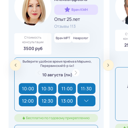
Врач КМН
Опыт 25 лет
Отзывы 113
С
Стоимость
Врач МРТ
Невролог
ко
консультации
2
3500 руб
Выберите удобное время приёма в Марьино,
Перервинский б-р 4к1
10 августа (пн)
10:00
10:30
11:00
11:30
12:00
12:30
13:00
Бесплатно по годовому прикреплению