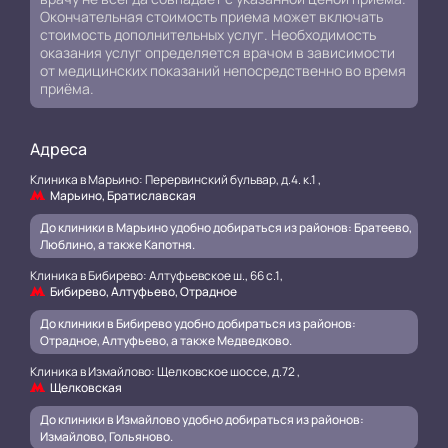
Окончательная стоимость приема может включать
стоимость дополнительных услуг. Необходимость
оказания услуг определяется врачом в зависимости
от медицинских показаний непосредственно во время
приёма.
Адреса
Клиника в Марьино: Перервинский бульвар, д.4. к.1 ,
Марьино, Братиславская
До клиники в Марьино удобно добираться из районов: Братеево,
Люблино, а также Капотня.
Клиника в Бибирево: Алтуфьевское ш., 66 с.1,
Бибирево, Алтуфьево, Отрадное
До клиники в Бибирево удобно добираться из районов:
Отрадное, Алтуфьево, а также Медведково.
Клиника в Измайлово: Щелковское шоссе, д.72 ,
Щелковская
До клиники в Измайлово удобно добираться из районов:
Измайлово, Гольяново.