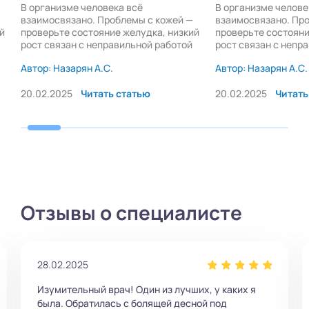
В организме человека всё
В организме челове
взаимосвязано. Проблемы с кожей —
взаимосвязано. Пр
й
проверьте состояние желудка, низкий
проверьте состояни
рост связан с неправильной работой
рост связан с непр
эндокринной системы. […]
эндокринной систем
Автор: Назарян А.С.
Автор: Назарян А.С.
20.02.2025
Читать статью
20.02.2025
Читать
Отзывы о специалисте
15.05.2024
У нас была консультация. Доктор направил меня
на кт обеих челюстей. По результатам