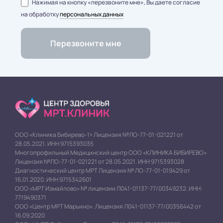
Нажимая на кнопку «перезвоните мне», Вы даете согласие
на обработку
персональных данных
ООО «Клиника Бибирево-1» Лицензия №ЛО-77-01-021221 от
28.05.2021. ИНН 9715393035
Многопрофильный Медицинский центр ООО «КЛИНИКА БИБИРЕВО»
Лицензия №ЛО-77-01-021221 от 28.05.2021. ИНН 9715393028
Диагностический центр МРТ Лицензия № ЛО-77-01-019429 от
16.01.2020. ИНН 9715342601
ООО «МРТ Измайлово» № лицензии Л041-01137-77/00349232. ИНН:
7719490371
ООО «Центр МРТ Марьино». Лицензия Л041-01137-77/00356442 от
16.09.2020