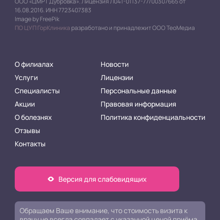
ООО «ЦМРТ Дубровка». Лицензия Л041-01137-77/00307665 от
16.08.2016. ИНН 7723407383
Image by FreePik
ПО ЦУП ГорКлиника
разработано и принадлежит ООО ТеоМедиа
О филиалах
Новости
Услуги
Лицензии
Специалисты
Персональные данные
Акции
Правовая информация
О болезнях
Политика конфиденциальности
Отзывы
Контакты
Версия для слабовидящих
Обращаем Ваше внимание, что стоимость визита к
врачу не всегда совпадает с указанной ценой приёма.