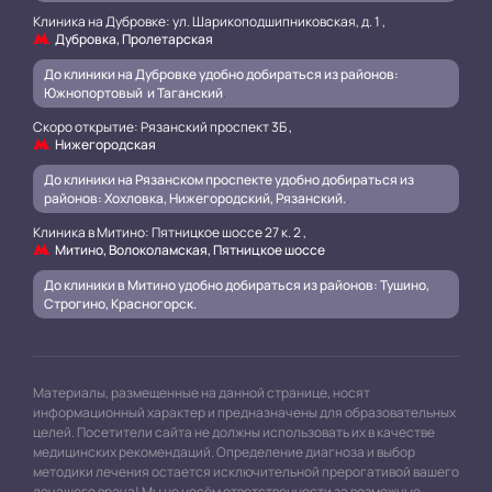
Клиника на Дубровке: ул. Шарикоподшипниковская, д. 1 ,
Дубровка, Пролетарская
До клиники на Дубровке удобно добираться из районов:
Южнопортовый и Таганский
.
Скоро открытие: Рязанский проспект 3Б ,
Нижегородская
До клиники на Рязанском проспекте удобно добираться из
районов: Хохловка, Нижегородский, Рязанский.
.
Клиника в Митино: Пятницкое шоссе 27 к. 2 ,
Митино, Волоколамская, Пятницкое шоссе
До клиники в Митино удобно добираться из районов: Тушино,
Строгино, Красногорск.
Материалы, размещенные на данной странице, носят
информационный характер и предназначены для образовательных
целей. Посетители сайта не должны использовать их в качестве
медицинских рекомендаций. Определение диагноза и выбор
методики лечения остается исключительной прерогативой вашего
лечащего врача! Мы не несём ответственности за возможные