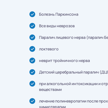
Болезнь Паркинсона
Все виды неврозов
Паралич лицевого нерва (паралич Б
локтевого
неврит тройничного нерва
Детский церебральный паралич (ДЦ
при алкогольной интоксикации и от
веществами
лечение полиневропатии после про
химиотерапии