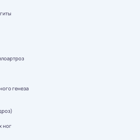
гиты
илоартроз
ного генеза
дроз)
х ног