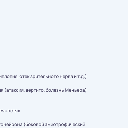
плопия, отек зрительного нерва и т.д.)
 (атаксия, вертиго, болезнь Меньера)
нечностях
тонейрона (боковой амиотрофический