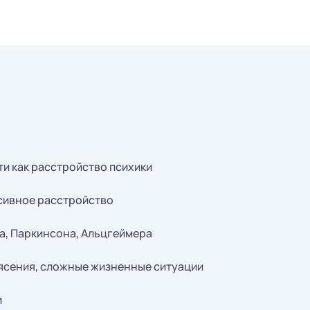
и как расстройство психики
сивное расстройство
а, Паркинсона, Альцгеймера
сения, сложные жизненные ситуации
и