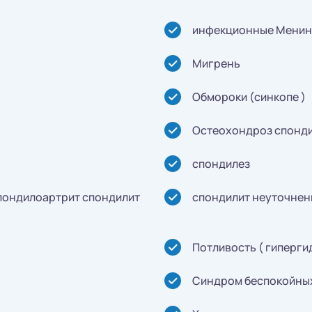
инфекционные Менин
Мигрень
Обмороки (синкопе )
Остеохондроз спонд
спондилез
пондилоартрит спондилит
спондилит неуточнен
Потливость ( гиперги
Синдром беспокойны