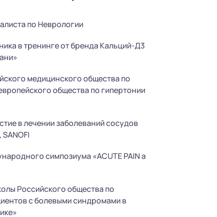
иалиста по Неврологии
тника в тренинге от бренда Кальций-Д3
рани»
сийского медицинского общества по
европейского общества по гипертонии
частие в лечении заболеваний сосудов
, SANOFI
дународного симпозиума «ACUTE PAIN a
Школы Российского общества по
циентов с болевыми синдромами в
тике»