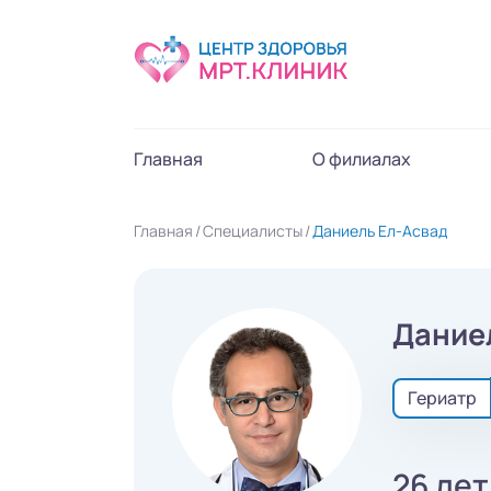
Главная
О филиалах
Главная
Специалисты
Даниель Ел-Асвад
Дание
Гериатр
26 лет