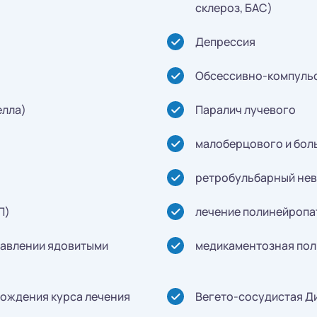
склероз, БАС)
Депрессия
Обсессивно-компульс
елла)
Паралич лучевого
малоберцового и бол
ретробульбарный нев
П)
лечение полинейропа
равлении ядовитыми
медикаментозная по
хождения курса лечения
Вегето-сосудистая Д