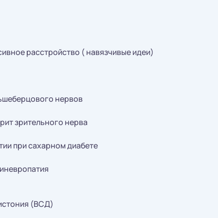
ивное расстройство ( навязчивые идеи)
ьшеберцового нервов
рит зрительного нерва
тии при сахарном диабете
линевропатия
истония (ВСД)