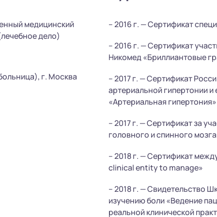
венный медицинский
– 2016 г. — Сертификат спец
(лечебное дело)
– 2016 г. — Сертификат учас
Никомед «Бриллиантовые г
больница), г. Москва
– 2017 г. — Сертификат Рос
артериальной гипертонии и 
«Артериальная гипертония»
– 2017 г. — Сертификат за у
головного и спинного мозга
– 2018 г. — Сертификат меж
clinical entity to manage»
– 2018 г. — Свидетельство 
изучению боли «Ведение па
реальной клинической прак