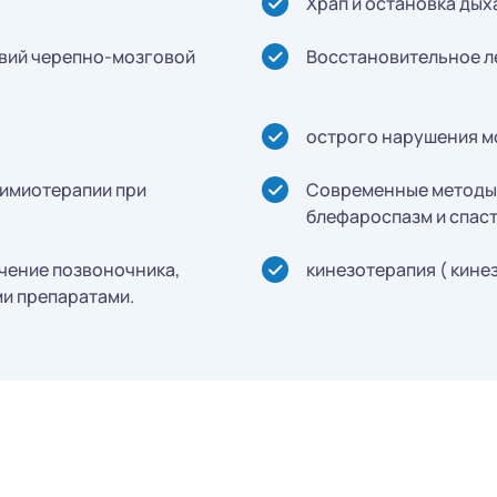
Храп и остановка дых
твий черепно-мозговой
Восстановительное л
острого нарушения м
химиотерапии при
Современные методы 
блефароспазм и спаст
чение позвоночника,
кинезотерапия ( кинез
и препаратами.