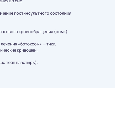
ания во сне
ечение постинсультного состояния
озгового кровообращения (онмк)
лечения «ботоксом» — тики,
ические кривошеи.
ио тейп пластырь).