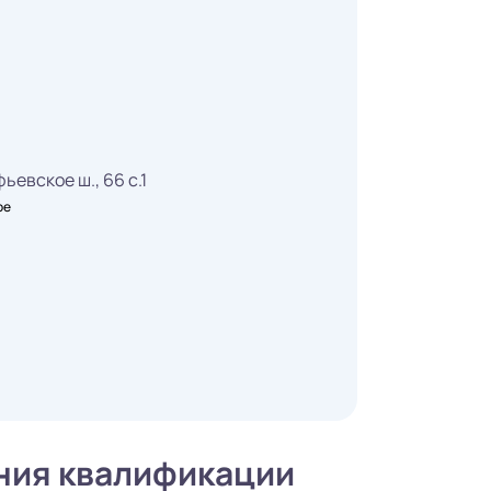
ьевское ш., 66 с.1
ое
ния квалификации