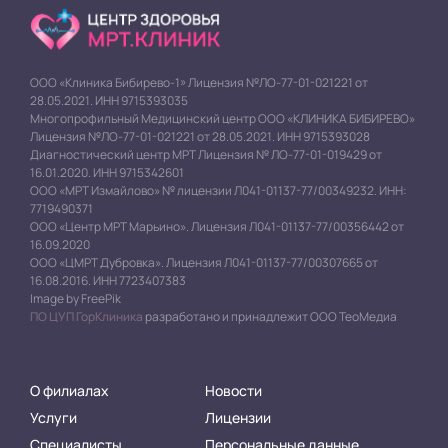
ООО «Клиника Бибирево-1» Лицензия №ЛО-77-01-021221 от
28.05.2021. ИНН 9715393035
Многопрофильный Медицинский центр ООО «КЛИНИКА БИБИРЕВО»
Лицензия №ЛО-77-01-021221 от 28.05.2021. ИНН 9715393028
Диагностический центр МРТ Лицензия № ЛО-77-01-019429 от
16.01.2020. ИНН 9715342601
ООО «МРТ Измайлово» № лицензии Л041-01137-77/00349232. ИНН:
7719490371
ООО «Центр МРТ Марьино». Лицензия Л041-01137-77/00356442 от
16.09.2020
ООО «ЦМРТ Дубровка». Лицензия Л041-01137-77/00307665 от
16.08.2016. ИНН 7723407383
Image by FreePik
ПО ЦУП ГорКлиника
разработано и принадлежит ООО ТеоМедиа
О филиалах
Новости
Услуги
Лицензии
Специалисты
Персональные данные