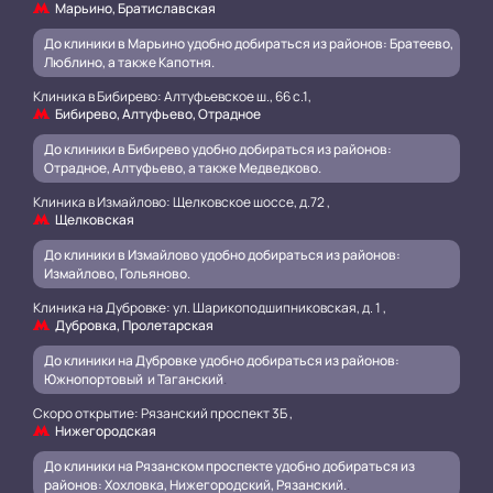
Марьино, Братиславская
До клиники в Марьино удобно добираться из районов: Братеево,
Люблино, а также Капотня.
Клиника в Бибирево: Алтуфьевское ш., 66 с.1,
Бибирево, Алтуфьево, Отрадное
До клиники в Бибирево удобно добираться из районов:
Отрадное, Алтуфьево, а также Медведково.
Клиника в Измайлово: Щелковское шоссе, д.72 ,
Щелковская
До клиники в Измайлово удобно добираться из районов:
Измайлово, Гольяново.
Клиника на Дубровке: ул. Шарикоподшипниковская, д. 1 ,
Дубровка, Пролетарская
До клиники на Дубровке удобно добираться из районов:
Южнопортовый и Таганский
.
Скоро открытие: Рязанский проспект 3Б ,
Нижегородская
До клиники на Рязанском проспекте удобно добираться из
районов: Хохловка, Нижегородский, Рязанский.
.