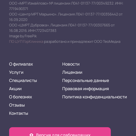
ООО «МРТ Измайлово» № лицензии Л041-01137-77/00349232. ИНН:
7719490371
ООО «Центр МРТ Марьино». Лицензия Л041-01137-77/00356442 от
16.09.2020
ООО «ЦМРТ Дубровка». Лицензия Л041-01137-77/00307665 от
16.08.2016. ИНН 7723407383
Image by FreePik
ПО ЦУП ГорКлиника
разработано и принадлежит ООО ТеоМедиа
О филиалах
Новости
Услуги
Лицензии
Специалисты
Персональные данные
Акции
Правовая информация
О болезнях
Политика конфиденциальности
Отзывы
Контакты
Версия для слабовидящих