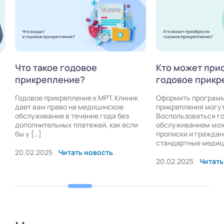
Что такое годовое
Кто может при
прикрепление?
годовое прикр
Годовое прикрепление к МРТ.Клиник
Оформить программ
дает вам право на медицинское
прикрепления могу
обслуживание в течение года без
Воспользоваться г
дополнительных платежей, как если
обслуживанием мож
бы у […]
прописки и граждан
стандартные медици
20.02.2025
Читать новость
20.02.2025
Читать