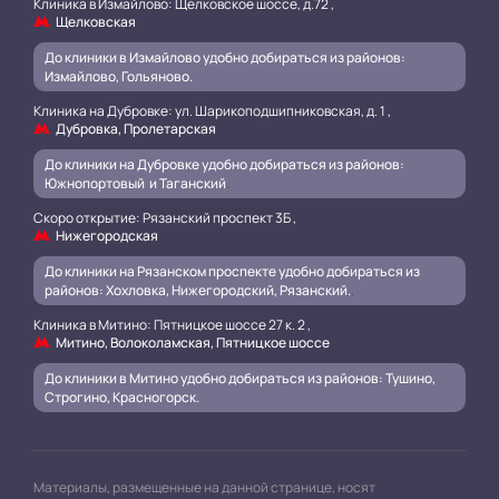
Клиника в Измайлово: Щелковское шоссе, д.72 ,
Щелковская
До клиники в Измайлово удобно добираться из районов:
Измайлово, Гольяново.
Клиника на Дубровке: ул. Шарикоподшипниковская, д. 1 ,
Дубровка, Пролетарская
До клиники на Дубровке удобно добираться из районов:
Южнопортовый и Таганский
.
Скоро открытие: Рязанский проспект 3Б ,
Нижегородская
До клиники на Рязанском проспекте удобно добираться из
районов: Хохловка, Нижегородский, Рязанский.
.
Клиника в Митино: Пятницкое шоссе 27 к. 2 ,
Митино, Волоколамская, Пятницкое шоссе
До клиники в Митино удобно добираться из районов: Тушино,
Строгино, Красногорск.
Материалы, размещенные на данной странице, носят