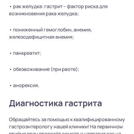
• рак желудка: гастрит – фактор риска для
возникновения рака желудка;
• пониженный гемоглобин, анемия,
железодефицитная анемия;
• панкреатит;
• обезвоживание (при рвоте);
• анорексия.
Диагностика гастрита
Обращайтесь за помощью к квалифицированному
гастроэнтерологу нашей клиники! На первичном
приёме врач проведёт осмотр и направит вас на