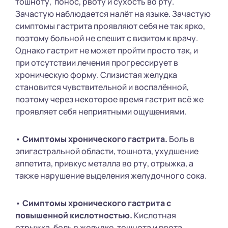
тошноту, понос, рвоту и сухость во рту.
Зачастую наблюдается налёт на языке. Зачастую
симптомы гастрита проявляют себя не так ярко,
поэтому больной не спешит с визитом к врачу.
Однако гастрит не может пройти просто так, и
при отсутствии лечения прогрессирует в
хроническую форму. Слизистая желудка
становится чувствительной и воспалённой,
поэтому через некоторое время гастрит всё же
проявляет себя неприятными ощущениями.
•
Симптомы хронического гастрита.
Боль в
эпигастральной области, тошнота, ухудшение
аппетита, привкус металла во рту, отрыжка, а
также нарушение выделения желудочного сока.
•
Симптомы хронического гастрита с
повышенной кислотностью.
Кислотная
отрыжка, боль в желудке, тошнота и рвота.