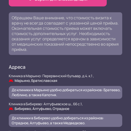
Обращаем Ваше внимание, что стоимость визита к
врачу не всегда совпадает с указанной ценой приёма.
Окончательная стоимость приема может включать
стоимость дополнительных услуг. Необходимость
оказания услуг определяется врачом в зависимости
от медицинских показаний непосредственно во время
приёма.
Адреса
Клиника в Марьино: Перервинский бульвар, д.4. к.1 ,
Марьино, Братиславская
До клиники в Марьино удобно добираться из районов: Братеево,
Люблино, а также Капотня.
Клиника в Бибирево: Алтуфьевское ш., 66 с.1,
Бибирево, Алтуфьево, Отрадное
До клиники в Бибирево удобно добираться из районов:
Отрадное, Алтуфьево, а также Медведково.