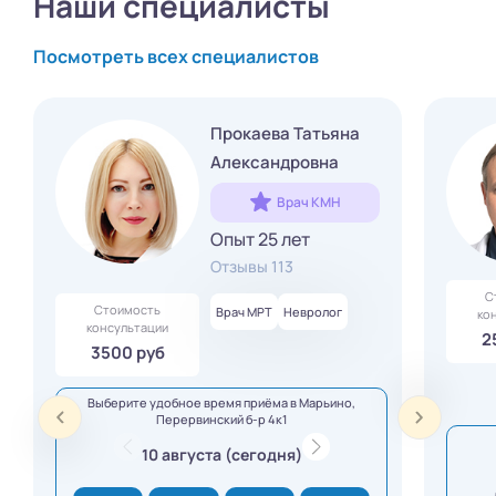
Наши специалисты
Посмотреть всех специалистов
Прокаева Татьяна
Александровна
Врач КМН
Опыт 25 лет
Отзывы 113
С
Стоимость
Врач МРТ
Невролог
ко
консультации
2
3500 руб
Выберите удобное время приёма в Марьино,
Перервинский б-р 4к1
10 августа (сегодня)