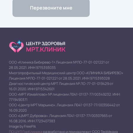
ООО «Клиника Бибирево-1» Лицензия №ЛО-77-01-021221 от
28.05.2021. ИНН 9715393035
Многопрофильный Медицинский центр ООО «КЛИНИКА БИБИРЕВО»
Лицензия №ЛО-77-01-021221 от 28.05.2021. ИНН 9715393028
Диагностический центр МРТ Лицензия № ЛО-77-01-019429 от
16.01.2020. ИНН 9715342601
ООО «МРТ Измайлово» № лицензии Л041-01137-77/00349232. ИНН:
7719490371
ООО «Центр МРТ Марьино». Лицензия Л041-01137-77/00356442 от
16.09.2020
ООО «ЦМРТ Дубровка». Лицензия Л041-01137-77/00307665 от
16.08.2016. ИНН 7723407383
Image by FreePik
ПО ЦУП ГорКлиника
разработано и принадлежит ООО ТеоМедиа