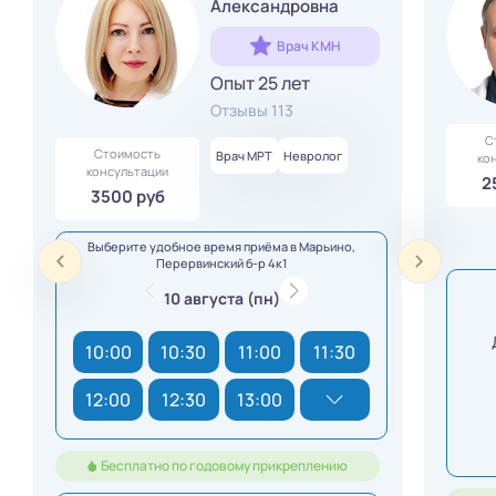
Александровна
Врач КМН
Опыт 25 лет
Отзывы 113
С
Стоимость
Врач МРТ
Невролог
ко
консультации
2
3500 руб
Выберите удобное время приёма в Марьино,
Перервинский б-р 4к1
10 августа (пн)
10:00
10:30
11:00
11:30
12:00
12:30
13:00
Бесплатно по годовому прикреплению