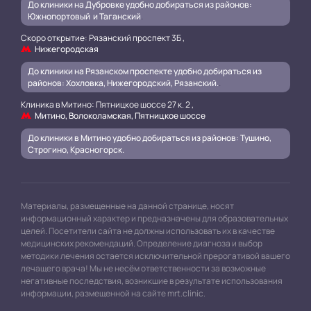
До клиники на Дубровке удобно добираться из районов:
Южнопортовый и Таганский
.
Скоро открытие: Рязанский проспект 3Б ,
Нижегородская
До клиники на Рязанском проспекте удобно добираться из
районов: Хохловка, Нижегородский, Рязанский.
.
Клиника в Митино: Пятницкое шоссе 27 к. 2 ,
Митино, Волоколамская, Пятницкое шоссе
До клиники в Митино удобно добираться из районов: Тушино,
Строгино, Красногорск.
Материалы, размещенные на данной странице, носят
информационный характер и предназначены для образовательных
целей. Посетители сайта не должны использовать их в качестве
медицинских рекомендаций. Определение диагноза и выбор
методики лечения остается исключительной прерогативой вашего
лечащего врача! Мы не несём ответственности за возможные
негативные последствия, возникшие в результате использования
информации, размещенной на сайте mrt.clinic.