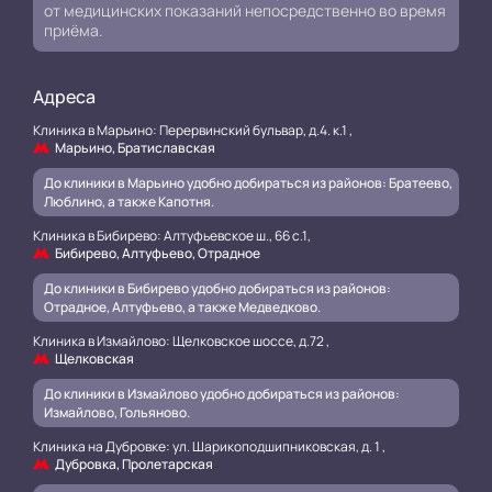
от медицинских показаний непосредственно во время
приёма.
Адреса
Клиника в Марьино: Перервинский бульвар, д.4. к.1 ,
Марьино, Братиславская
До клиники в Марьино удобно добираться из районов: Братеево,
Люблино, а также Капотня.
Клиника в Бибирево: Алтуфьевское ш., 66 с.1,
Бибирево, Алтуфьево, Отрадное
До клиники в Бибирево удобно добираться из районов:
Отрадное, Алтуфьево, а также Медведково.
Клиника в Измайлово: Щелковское шоссе, д.72 ,
Щелковская
До клиники в Измайлово удобно добираться из районов:
Измайлово, Гольяново.
Клиника на Дубровке: ул. Шарикоподшипниковская, д. 1 ,
Дубровка, Пролетарская