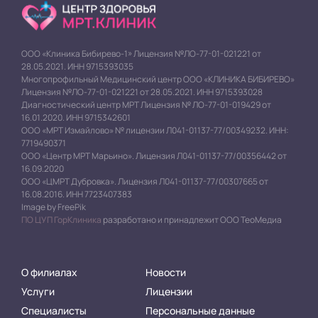
ООО «Клиника Бибирево-1» Лицензия №ЛО-77-01-021221 от
28.05.2021. ИНН 9715393035
Многопрофильный Медицинский центр ООО «КЛИНИКА БИБИРЕВО»
Лицензия №ЛО-77-01-021221 от 28.05.2021. ИНН 9715393028
Диагностический центр МРТ Лицензия № ЛО-77-01-019429 от
16.01.2020. ИНН 9715342601
ООО «МРТ Измайлово» № лицензии Л041-01137-77/00349232. ИНН:
7719490371
ООО «Центр МРТ Марьино». Лицензия Л041-01137-77/00356442 от
16.09.2020
ООО «ЦМРТ Дубровка». Лицензия Л041-01137-77/00307665 от
16.08.2016. ИНН 7723407383
Image by FreePik
ПО ЦУП ГорКлиника
разработано и принадлежит ООО ТеоМедиа
О филиалах
Новости
Услуги
Лицензии
Специалисты
Персональные данные