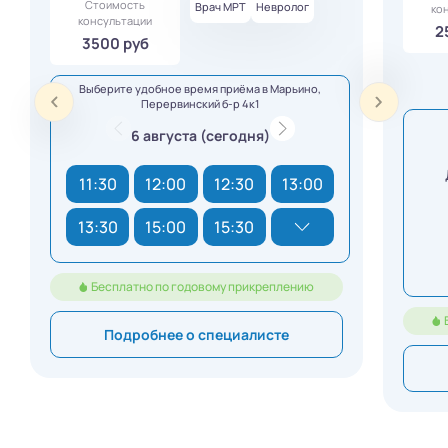
Стоимость
Врач МРТ
Невролог
ко
консультации
2
3500 руб
Выберите удобное время приёма в Марьино,
Перервинский б-р 4к1
6 августа (сегодня)
11:30
12:00
12:30
13:00
13:30
15:00
15:30
Бесплатно по годовому прикреплению
Подробнее о специалисте