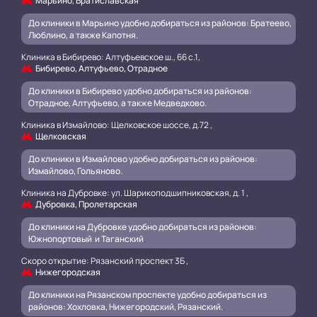
Марьино, Братиславская
До клиники в Марьино удобно добираться из районов: Братеево,
Люблино, а также Капотня.
Клиника в Бибирево: Алтуфьевское ш., 66 с.1,
Бибирево, Алтуфьево, Отрадное
До клиники в Бибирево удобно добираться из районов:
Отрадное, Алтуфьево, а также Медведково.
Клиника в Измайлово: Щелковское шоссе, д.72 ,
Щелковская
До клиники в Измайлово удобно добираться из районов:
Измайлово, Гольяново.
Клиника на Дубровке: ул. Шарикоподшипниковская, д. 1 ,
Дубровка, Пролетарская
До клиники на Дубровке удобно добираться из районов:
Южнопортовый и Таганский
.
Скоро открытие: Рязанский проспект 3Б ,
Нижегородская
До клиники на Рязанском проспекте удобно добираться из
районов: Хохловка, Нижегородский, Рязанский.
.