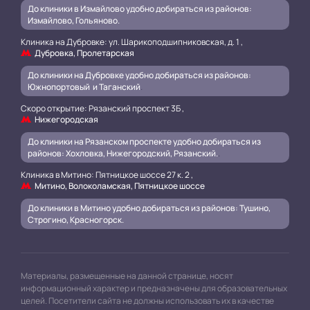
До клиники в Измайлово удобно добираться из районов:
Измайлово, Гольяново.
Клиника на Дубровке: ул. Шарикоподшипниковская, д. 1 ,
Дубровка, Пролетарская
До клиники на Дубровке удобно добираться из районов:
Южнопортовый и Таганский
.
Скоро открытие: Рязанский проспект 3Б ,
Нижегородская
До клиники на Рязанском проспекте удобно добираться из
районов: Хохловка, Нижегородский, Рязанский.
.
Клиника в Митино: Пятницкое шоссе 27 к. 2 ,
Митино, Волоколамская, Пятницкое шоссе
До клиники в Митино удобно добираться из районов: Тушино,
Строгино, Красногорск.
Материалы, размещенные на данной странице, носят
информационный характер и предназначены для образовательных
целей. Посетители сайта не должны использовать их в качестве