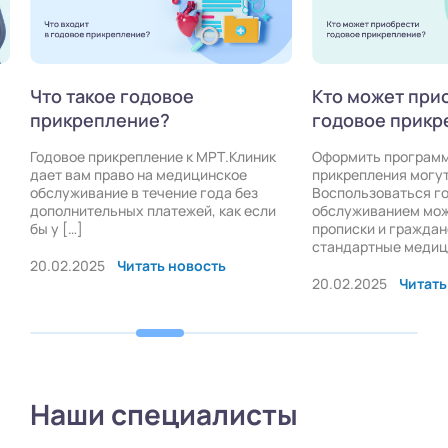
Что такое годовое
Кто может при
прикрепление?
годовое прикр
Годовое прикрепление к МРТ.Клиник
Оформить программ
дает вам право на медицинское
прикрепления могу
обслуживание в течение года без
Воспользоваться г
дополнительных платежей, как если
обслуживанием мож
бы у […]
прописки и граждан
стандартные медици
20.02.2025
Читать новость
20.02.2025
Читать
Наши специалисты