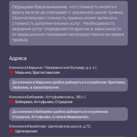
Обращаем Ваше внимание, что стоимость визита к
врачу не всегда совпадает с указанной ценой приёма.
Окончательная стоимость приема может включать
стоимость дополнительных услуг. Необходимость
оказания услуг определяется врачом в зависимости
от медицинских показаний непосредственно во время
приёма.
Адреса
Клиника в Марьино: Перервинский бульвар, д.4. к.1 ,
Марьино, Братиславская
До клиники в Марьино удобно добираться из районов: Братеево,
Люблино, а также Капотня.
Клиника в Бибирево: Алтуфьевское ш., 66 с.1,
Бибирево, Алтуфьево, Отрадное
До клиники в Бибирево удобно добираться из районов:
Отрадное, Алтуфьево, а также Медведково.
Клиника в Измайлово: Щелковское шоссе, д.72 ,
Щелковская