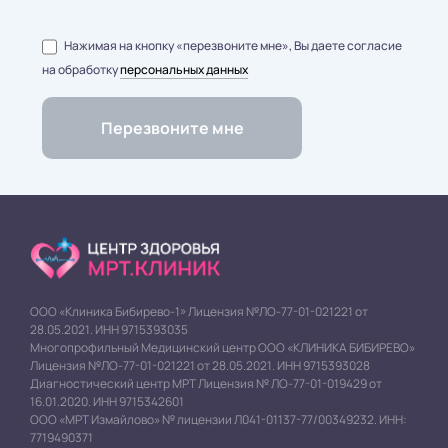
Нажимая на кнопку «перезвоните мне», Вы даете согласие
на обработку
персональных данных
ООО «Клиника Бибирево-1» Лицензия №ЛО-77-01-021221 от
28.05.2021. ИНН 9715393035
Многопрофильный Медицинский центр ООО «КЛИНИКА БИБИРЕВО»
Лицензия №ЛО-77-01-021221 от 28.05.2021. ИНН 9715393028
Диагностический центр МРТ Лицензия № ЛО-77-01-019429 от
16.01.2020. ИНН 9715342601
ООО «МРТ Измайлово» № лицензии Л041-01137-77/00349232. ИНН:
7719490371