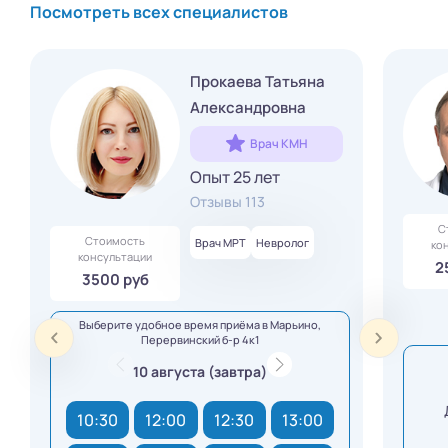
Посмотреть всех специалистов
Прокаева Татьяна
Александровна
Врач КМН
Опыт 25 лет
Отзывы 113
С
Стоимость
Врач МРТ
Невролог
ко
консультации
2
3500 руб
Выберите удобное время приёма в Марьино,
Перервинский б-р 4к1
10 августа (завтра)
10:30
12:00
12:30
13:00