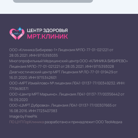
ООО «Клиника Бибирево-1» Лицензия №ЛО-77-01-021221 от
28.05.2021. ИНН 9715393035
Многопрофильный Медицинский центр ООО «КЛИНИКА БИБИРЕВО»
Лицензия №ЛО-77-01-021221 от 28.05.2021. ИНН 9715393028
Диагностический центр МРТ Лицензия № ЛО-77-01-019429 от
16.01.2020. ИНН 9715342601
ООО «МРТ Измайлово» № лицензии Л041-01137-77/00349232. ИНН:
7719490371
ООО «Центр МРТ Марьино». Лицензия Л041-01137-77/00356442 от
16.09.2020
ООО «ЦМРТ Дубровка». Лицензия Л041-01137-77/00307665 от
16.08.2016. ИНН 7723407383
Image by FreePik
ПО ЦУП ГорКлиника
разработано и принадлежит ООО ТеоМедиа