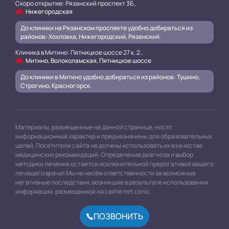
Скоро открытие: Рязанский проспект 3Б ,
Нижегородская
До клиники на Рязанском проспекте удобно добираться из
районов: Хохловка, Нижегородский, Рязанский.
.
Клиника в Митино: Пятницкое шоссе 27 к. 2 ,
Митино, Волоколамская, Пятницкое шоссе
До клиники в Митино удобно добираться из районов: Тушино,
Строгино, Красногорск.
Материалы, размещенные на данной странице, носят
информационный характер и предназначены для образовательных
целей. Посетители сайта не должны использовать их в качестве
медицинских рекомендаций. Определение диагноза и выбор
методики лечения остается исключительной прерогативой вашего
лечащего врача! Мы не несём ответственности за возможные
негативные последствия, возникшие в результате использования
информации, размещенной на сайте mrt.clinic.
ПОЗВОНИТЬ