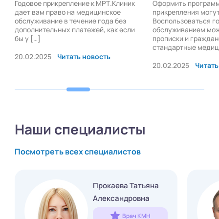
Годовое прикрепление к МРТ.Клиник
Оформить программ
дает вам право на медицинское
прикрепления могу
обслуживание в течение года без
Воспользоваться г
дополнительных платежей, как если
обслуживанием мож
бы у […]
прописки и граждан
стандартные медици
20.02.2025
Читать новость
20.02.2025
Читать
Наши специалисты
Посмотреть всех специалистов
Прокаева Татьяна
Александровна
Врач КМН