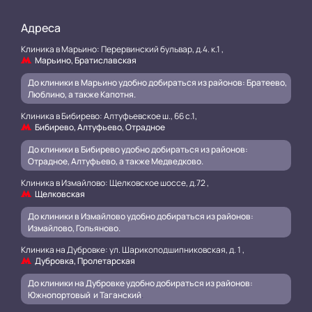
Адреса
Клиника в Марьино: Перервинский бульвар, д.4. к.1 ,
Марьино, Братиславская
До клиники в Марьино удобно добираться из районов: Братеево,
Люблино, а также Капотня.
Клиника в Бибирево: Алтуфьевское ш., 66 с.1,
Бибирево, Алтуфьево, Отрадное
До клиники в Бибирево удобно добираться из районов:
Отрадное, Алтуфьево, а также Медведково.
Клиника в Измайлово: Щелковское шоссе, д.72 ,
Щелковская
До клиники в Измайлово удобно добираться из районов:
Измайлово, Гольяново.
Клиника на Дубровке: ул. Шарикоподшипниковская, д. 1 ,
Дубровка, Пролетарская
До клиники на Дубровке удобно добираться из районов:
Южнопортовый и Таганский
.