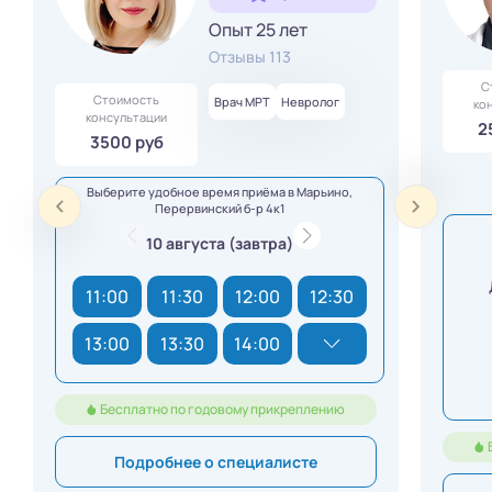
Опыт 25 лет
Отзывы 113
С
Стоимость
Врач МРТ
Невролог
ко
консультации
2
3500 руб
Выберите удобное время приёма в Марьино,
Перервинский б-р 4к1
10 августа (завтра)
11:00
11:30
12:00
12:30
13:00
13:30
14:00
Бесплатно по годовому прикреплению
Подробнее о специалисте