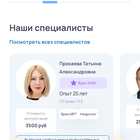
Наши специалисты
Посмотреть всех специалистов
Прокаева Татьяна
Александровна
Врач КМН
Опыт 25 лет
Отзывы 113
С
Стоимость
Врач МРТ
Невролог
ко
консультации
2
3500 руб
Выберите удобное время приёма в Марьино,