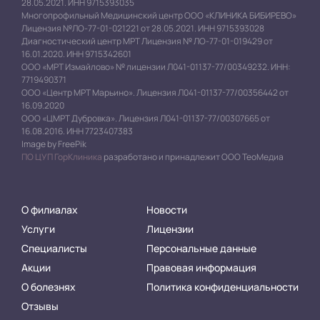
28.05.2021. ИНН 9715393035
Многопрофильный Медицинский центр ООО «КЛИНИКА БИБИРЕВО»
Лицензия №ЛО-77-01-021221 от 28.05.2021. ИНН 9715393028
Диагностический центр МРТ Лицензия № ЛО-77-01-019429 от
16.01.2020. ИНН 9715342601
ООО «МРТ Измайлово» № лицензии Л041-01137-77/00349232. ИНН:
7719490371
ООО «Центр МРТ Марьино». Лицензия Л041-01137-77/00356442 от
16.09.2020
ООО «ЦМРТ Дубровка». Лицензия Л041-01137-77/00307665 от
16.08.2016. ИНН 7723407383
Image by FreePik
ПО ЦУП ГорКлиника
разработано и принадлежит ООО ТеоМедиа
О филиалах
Новости
Услуги
Лицензии
Специалисты
Персональные данные
Акции
Правовая информация
О болезнях
Политика конфиденциальности
Отзывы