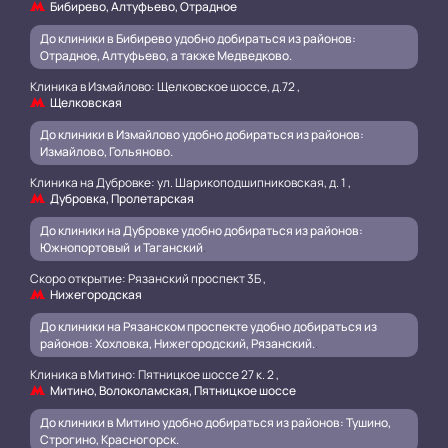
Бибирево, Алтуфьево, Отрадное
До клиники в Бибирево удобно добираться из районов:
Отрадное, Алтуфьево, а также Медведково.
Клиника в Измайлово: Щелковское шоссе, д.72 ,
Щелковская
До клиники в Измайлово удобно добираться из районов:
Измайлово, Гольяново.
Клиника на Дубровке: ул. Шарикоподшипниковская, д. 1 ,
Дубровка, Пролетарская
До клиники на Дубровке удобно добираться из районов:
Южнопортовый и Таганский
.
Скоро открытие: Рязанский проспект 3Б ,
Нижегородская
До клиники на Рязанском проспекте удобно добираться из
районов: Хохловка, Нижегородский, Рязанский.
.
Клиника в Митино: Пятницкое шоссе 27 к. 2 ,
Митино, Волоколамская, Пятницкое шоссе
До клиники в Митино удобно добираться из районов: Тушино,
Строгино, Красногорск.