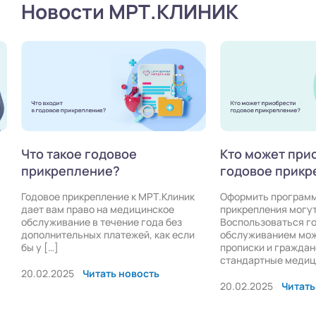
Новости МРТ.КЛИНИК
Что такое годовое
Кто может при
прикрепление?
годовое прикр
Годовое прикрепление к МРТ.Клиник
Оформить программ
дает вам право на медицинское
прикрепления могу
обслуживание в течение года без
Воспользоваться г
дополнительных платежей, как если
обслуживанием мож
бы у […]
прописки и граждан
стандартные медици
20.02.2025
Читать новость
20.02.2025
Читать