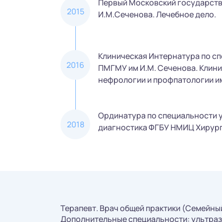
Первый Московский государств
2015
И.М.Сеченова. Лечебное дело.
Клиническая Интернатура по с
2016
ПМГМУ им И.М. Сеченова. Клини
нефрологии и профпатологии им
Ординатура по специальности 
2018
диагностика ФГБУ НМИЦ Хирурги
Терапевт. Врач общей практики (Семейный
Дополнительные специальности: ультраз