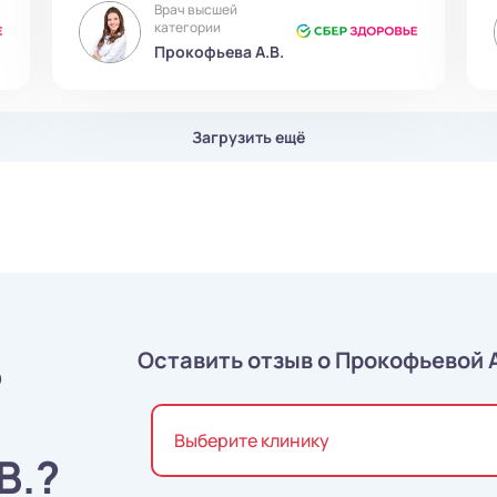
Врач высшей
категории
Прокофьева А.В.
Загрузить ещё
ь
Оставить отзыв о Прокофьевой А
Выберите клинику
В.?