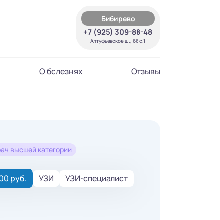
Бибирево
+7 (925) 309-88-48
Алтуфьевское ш., 66 с.1
О болезнях
Отзывы
рач высшей категории
00 руб.
УЗИ
УЗИ-специалист