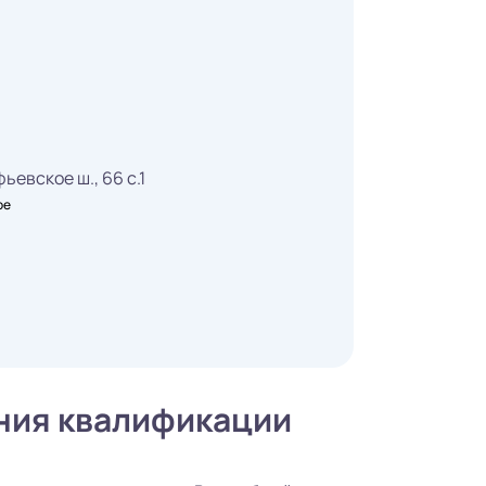
ьевское ш., 66 с.1
ое
ния квалификации