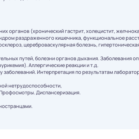
них органов (хронический гастрит, холецистит, желчнок
индром раздраженного кишечника, функциональное расст
осклероз, цереброваскулярная болезнь, гипертоническая
тельных путей, болезни органов дыхания. Заболевания о
урикемия). Аллергические реакции и т.д.
у заболеваний. Интерпретация по результатам лаборато
ной нетрудоспособности,
 Профосмотры. Диспансеризация.
иностранцами.