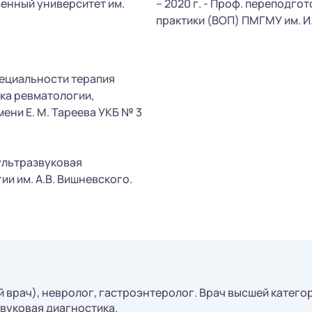
енный университет им.
– 2020 г. - Проф. переподго
практики (ВОП) ПМГМУ им. И
пециальности терапия
ка ревматологии,
ени Е. М. Тареева УКБ № 3
ультразвуковая
и им. А.В. Вишневского.
 врач), невролог, гастроэнтеролог. Врач высшей катего
вуковая диагностика.