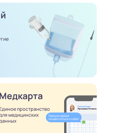
ый
угие
Медкарта
Единое пространство
для медицинских
данных