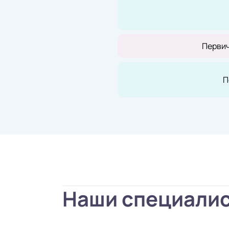
Первич
П
Наши специали