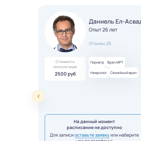
Даниель Ел-Асва
Опыт 26 лет
Отзывы 26
Стоимость
Гериатр
Врач МРТ
консультации
Невролог
Семейный врач
2500 руб
На данный момент
расписание не доступно
Для записи
оставьте заявку
или наберите
нас по телефону!