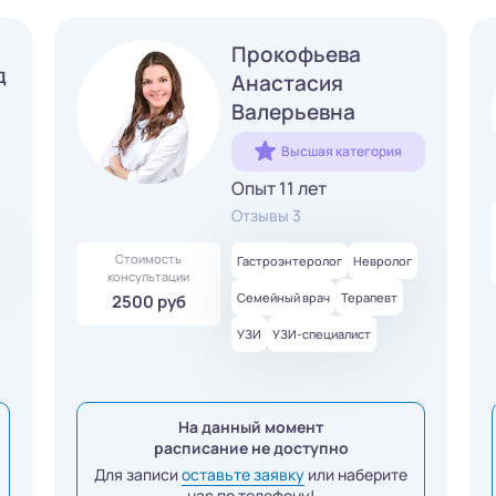
Прокофьева
д
Анастасия
Валерьевна
Высшая категория
Опыт 11 лет
Отзывы 3
Стоимость
Гастроэнтеролог
Невролог
консультации
Семейный врач
Терапевт
2500 руб
УЗИ
УЗИ-специалист
На данный момент
расписание не доступно
Для записи
оставьте заявку
или наберите
нас по телефону!