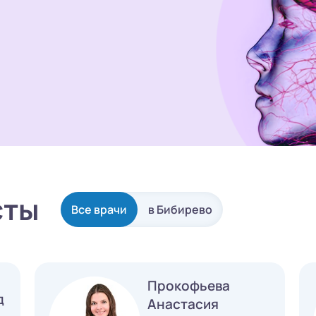
сты
Все врачи
в Бибирево
Прокофьева
д
Анастасия