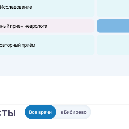
Исследование
ный прием невролога
овторный приём
сты
Все врачи
в Бибирево