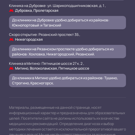
Клиника на Дубровке: ул. Шарикоподшипниковская, д. 1 ,
Дубровка, Пролетарская
До клиники на Дубровке удобно добираться из районов:
Южнопортовый и Таганский
.
Скоро открытие: Рязанский проспект 3Б ,
Нижегородская
До клиники на Рязанском проспекте удобно добираться из
районов: Хохловка, Нижегородский, Рязанский.
.
Клиника в Митино: Пятницкое шоссе 27 к. 2 ,
Митино, Волоколамская, Пятницкое шоссе
До клиники в Митино удобно добираться из районов: Тушино,
Строгино, Красногорск.
Материалы, размещенные на данной странице, носят
информационный характер и предназначены для образовательных
целей. Посетители сайта не должны использовать их в качестве
медицинских рекомендаций. Определение диагноза и выбор
методики лечения остается исключительной прерогативой вашего
лечащего врача! Мы не несём ответственности за возможные