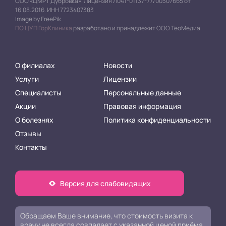
ООО «ЦМРТ Дубровка». Лицензия Л041-01137-77/00307665 от
16.08.2016. ИНН 7723407383
Image by FreePik
ПО ЦУП ГорКлиника
разработано и принадлежит ООО ТеоМедиа
О филиалах
Новости
Услуги
Лицензии
Специалисты
Персональные данные
Акции
Правовая информация
О болезнях
Политика конфиденциальности
Отзывы
Контакты
Версия для слабовидящих
Обращаем Ваше внимание, что стоимость визита к
врачу не всегда совпадает с указанной ценой приёма.