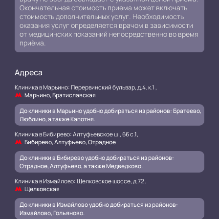
Окончательная стоимость приема может включать
стоимость дополнительных услуг. Необходимость
оказания услуг определяется врачом в зависимости
от медицинских показаний непосредственно во время
приёма.
Адреса
Клиника в Марьино: Перервинский бульвар, д.4. к.1 ,
Марьино, Братиславская
До клиники в Марьино удобно добираться из районов: Братеево,
Люблино, а также Капотня.
Клиника в Бибирево: Алтуфьевское ш., 66 с.1,
Бибирево, Алтуфьево, Отрадное
До клиники в Бибирево удобно добираться из районов:
Отрадное, Алтуфьево, а также Медведково.
Клиника в Измайлово: Щелковское шоссе, д.72 ,
Щелковская
До клиники в Измайлово удобно добираться из районов:
Измайлово, Гольяново.