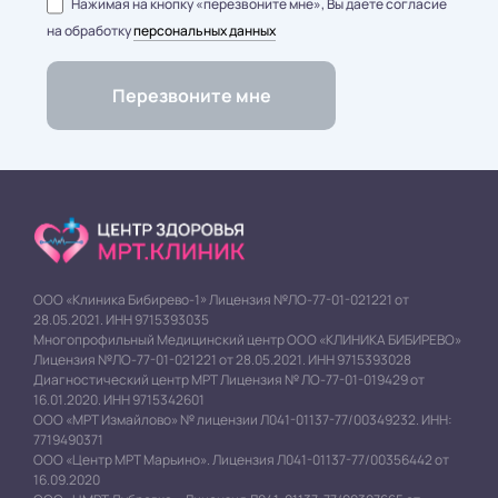
Нажимая на кнопку «перезвоните мне», Вы даете согласие
на обработку
персональных данных
ООО «Клиника Бибирево-1» Лицензия №ЛО-77-01-021221 от
28.05.2021. ИНН 9715393035
Многопрофильный Медицинский центр ООО «КЛИНИКА БИБИРЕВО»
Лицензия №ЛО-77-01-021221 от 28.05.2021. ИНН 9715393028
Диагностический центр МРТ Лицензия № ЛО-77-01-019429 от
16.01.2020. ИНН 9715342601
ООО «МРТ Измайлово» № лицензии Л041-01137-77/00349232. ИНН:
7719490371
ООО «Центр МРТ Марьино». Лицензия Л041-01137-77/00356442 от
16.09.2020