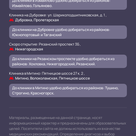
До клиники в Измайлово удобно добираться из районов:
Измайлово, Гольяново.
Клиника на Дубровке: ул. Шарикоподшипниковская, д. 1 ,
Дубровка, Пролетарская
До клиники на Дубровке удобно добираться из районов:
Южнопортовый и Таганский
.
Скоро открытие: Рязанский проспект 3Б ,
Нижегородская
До клиники на Рязанском проспекте удобно добираться из
районов: Хохловка, Нижегородский, Рязанский.
.
Клиника в Митино: Пятницкое шоссе 27 к. 2 ,
Митино, Волоколамская, Пятницкое шоссе
До клиники в Митино удобно добираться из районов: Тушино,
Строгино, Красногорск.
Материалы, размещенные на данной странице, носят
информационный характер и предназначены для образовательных
целей. Посетители сайта не должны использовать их в качестве
медицинских рекомендаций. Определение диагноза и выбор