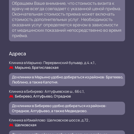
Обращаем Ваше внимание, что стоимость визита к
врачу не всегда совпадает с указанной ценой приёма.
Окончательная стоимость приема может включать
стоимость дополнительных услуг. Необходимость
оказания услуг определяется врачом в зависимости
от медицинских показаний непосредственно во время
приёма.
Адреса
Клиника в Марьино: Перервинский бульвар, д.4. к.1 ,
Марьино, Братиславская
До клиники в Марьино удобно добираться из районов: Братеево,
Люблино, а также Капотня.
Клиника в Бибирево: Алтуфьевское ш., 66 с.1,
Бибирево, Алтуфьево, Отрадное
До клиники в Бибирево удобно добираться из районов:
Отрадное, Алтуфьево, а также Медведково.
Клиника в Измайлово: Щелковское шоссе, д.72 ,
Щелковская