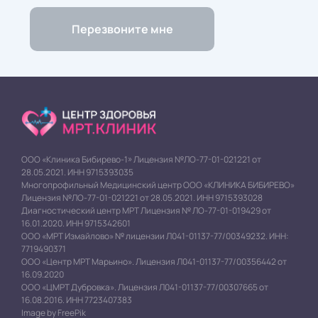
ООО «Клиника Бибирево-1» Лицензия №ЛО-77-01-021221 от
28.05.2021. ИНН 9715393035
Многопрофильный Медицинский центр ООО «КЛИНИКА БИБИРЕВО»
Лицензия №ЛО-77-01-021221 от 28.05.2021. ИНН 9715393028
Диагностический центр МРТ Лицензия № ЛО-77-01-019429 от
16.01.2020. ИНН 9715342601
ООО «МРТ Измайлово» № лицензии Л041-01137-77/00349232. ИНН:
7719490371
ООО «Центр МРТ Марьино». Лицензия Л041-01137-77/00356442 от
16.09.2020
ООО «ЦМРТ Дубровка». Лицензия Л041-01137-77/00307665 от
16.08.2016. ИНН 7723407383
Image by FreePik