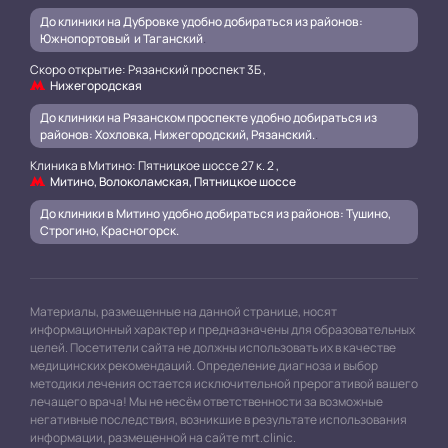
До клиники на Дубровке удобно добираться из районов:
Южнопортовый и Таганский
.
Скоро открытие: Рязанский проспект 3Б ,
Нижегородская
До клиники на Рязанском проспекте удобно добираться из
районов: Хохловка, Нижегородский, Рязанский.
.
Клиника в Митино: Пятницкое шоссе 27 к. 2 ,
Митино, Волоколамская, Пятницкое шоссе
До клиники в Митино удобно добираться из районов: Тушино,
Строгино, Красногорск.
Материалы, размещенные на данной странице, носят
информационный характер и предназначены для образовательных
целей. Посетители сайта не должны использовать их в качестве
медицинских рекомендаций. Определение диагноза и выбор
методики лечения остается исключительной прерогативой вашего
лечащего врача! Мы не несём ответственности за возможные
негативные последствия, возникшие в результате использования
информации, размещенной на сайте mrt.clinic.