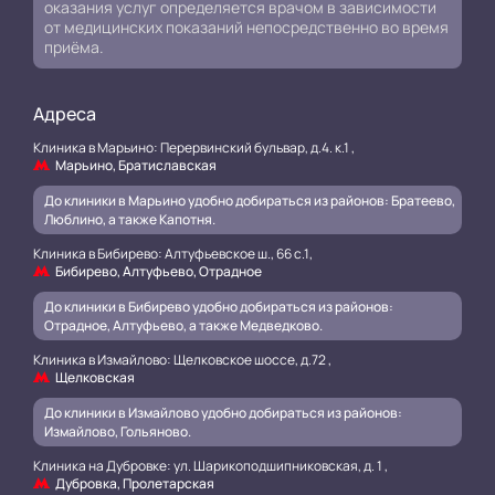
оказания услуг определяется врачом в зависимости
от медицинских показаний непосредственно во время
приёма.
Адреса
Клиника в Марьино: Перервинский бульвар, д.4. к.1 ,
Марьино, Братиславская
До клиники в Марьино удобно добираться из районов: Братеево,
Люблино, а также Капотня.
Клиника в Бибирево: Алтуфьевское ш., 66 с.1,
Бибирево, Алтуфьево, Отрадное
До клиники в Бибирево удобно добираться из районов:
Отрадное, Алтуфьево, а также Медведково.
Клиника в Измайлово: Щелковское шоссе, д.72 ,
Щелковская
До клиники в Измайлово удобно добираться из районов:
Измайлово, Гольяново.
Клиника на Дубровке: ул. Шарикоподшипниковская, д. 1 ,
Дубровка, Пролетарская