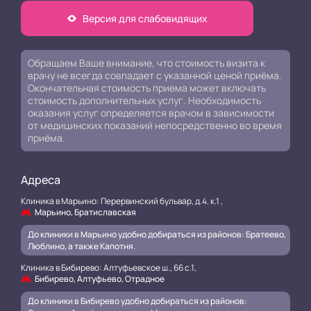
Версия для слабовидящих
Обращаем Ваше внимание, что стоимость визита к
врачу не всегда совпадает с указанной ценой приёма.
Окончательная стоимость приема может включать
стоимость дополнительных услуг. Необходимость
оказания услуг определяется врачом в зависимости
от медицинских показаний непосредственно во время
приёма.
Адреса
Клиника в Марьино: Перервинский бульвар, д.4. к.1 ,
Марьино, Братиславская
До клиники в Марьино удобно добираться из районов: Братеево,
Люблино, а также Капотня.
Клиника в Бибирево: Алтуфьевское ш., 66 с.1,
Бибирево, Алтуфьево, Отрадное
До клиники в Бибирево удобно добираться из районов: