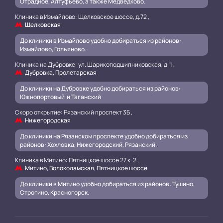
Отрадное, Алтуфьево, а также Медведково.
Клиника в Измайлово: Щелковское шоссе, д.72 ,
Щелковская
До клиники в Измайлово удобно добираться из районов:
Измайлово, Гольяново.
Клиника на Дубровке: ул. Шарикоподшипниковская, д. 1 ,
Дубровка, Пролетарская
До клиники на Дубровке удобно добираться из районов:
Южнопортовый и Таганский
.
Скоро открытие: Рязанский проспект 3Б ,
Нижегородская
До клиники на Рязанском проспекте удобно добираться из
районов: Хохловка, Нижегородский, Рязанский.
.
Клиника в Митино: Пятницкое шоссе 27 к. 2 ,
Митино, Волоколамская, Пятницкое шоссе
До клиники в Митино удобно добираться из районов: Тушино,
Строгино, Красногорск.