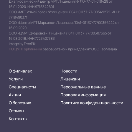
Диагностический центр МРТ Лицензия № ЛО-77-01-019429 от
16.01.2020. ИНН 9715342601
ООО «МРТ Измайлово» № лицензии Л041-01137-77/00349232. ИНН:
7719490371
ООО «Центр МРТ Марьино». Лицензия Л041-01137-77/00356442 от
16.09.2020
ООО «ЦМРТ Дубровка». Лицензия Л041-01137-77/00307665 от
16.08.2016. ИНН 7723407383
Image by FreePik
ПО ЦУП ГорКлиника
разработано и принадлежит ООО ТеоМедиа
О филиалах
Новости
Услуги
Лицензии
Специалисты
Персональные данные
Акции
Правовая информация
О болезнях
Политика конфиденциальности
Отзывы
Контакты