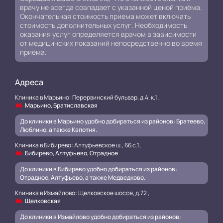
врачу не всегда совпадает с указанной ценой приёма.
Окончательная стоимость приема может включать
стоимость дополнительных услуг. Необходимость
оказания услуг определяется врачом в зависимости
от медицинских показаний непосредственно во время
приёма.
Адреса
Клиника в Марьино: Перервинский бульвар, д.4. к.1 ,
Марьино, Братиславская
До клиники в Марьино удобно добираться из районов: Братеево,
Люблино, а также Капотня.
Клиника в Бибирево: Алтуфьевское ш., 66 с.1,
Бибирево, Алтуфьево, Отрадное
До клиники в Бибирево удобно добираться из районов:
Отрадное, Алтуфьево, а также Медведково.
Клиника в Измайлово: Щелковское шоссе, д.72 ,
Щелковская
До клиники в Измайлово удобно добираться из районов: