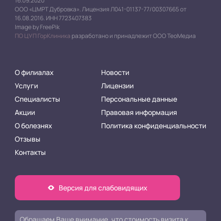
16.09.2020
ООО «ЦМРТ Дубровка». Лицензия Л041-01137-77/00307665 от
16.08.2016. ИНН 7723407383
Image by FreePik
ПО ЦУП ГорКлиника
разработано и принадлежит ООО ТеоМедиа
О филиалах
Новости
Услуги
Лицензии
Специалисты
Персональные данные
Акции
Правовая информация
О болезнях
Политика конфиденциальности
Отзывы
Контакты
Версия для слабовидящих
Обращаем Ваше внимание, что стоимость визита к