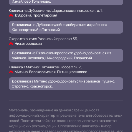
Измайлово, Гольяново.
Клиника на Дубровке: ул. Шарикоподшипниковская, д. 1 ,
Дубровка, Пролетарская
До клиники на Дубровке удобно добираться из районов:
Южнопортовый и Таганский
.
Скоро открытие: Рязанский проспект 3Б ,
Нижегородская
До клиники на Рязанском проспекте удобно добираться из
районов: Хохловка, Нижегородский, Рязанский.
.
Клиника в Митино: Пятницкое шоссе 27 к. 2 ,
Митино, Волоколамская, Пятницкое шоссе
До клиники в Митино удобно добираться из районов: Тушино,
Строгино, Красногорск.
Материалы, размещенные на данной странице, носят
информационный характер и предназначены для образовательных
целей. Посетители сайта не должны использовать их в качестве
медицинских рекомендаций. Определение диагноза и выбор
методики лечения остается исключительной прерогативой вашего