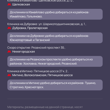
Клиника в Измайлово: Щелковское шоссе, д.72 ,
Щелковская
До клиники в Измайлово удобно добираться из районов:
Измайлово, Гольяново.
Клиника на Дубровке: ул. Шарикоподшипниковская, д. 1 ,
Дубровка, Пролетарская
До клиники на Дубровке удобно добираться из районов:
Южнопортовый и Таганский
.
Скоро открытие: Рязанский проспект 3Б ,
Нижегородская
До клиники на Рязанском проспекте удобно добираться из
районов: Хохловка, Нижегородский, Рязанский.
.
Клиника в Митино: Пятницкое шоссе 27 к. 2 ,
Митино, Волоколамская, Пятницкое шоссе
До клиники в Митино удобно добираться из районов: Тушино,
Строгино, Красногорск.
Материалы, размещенные на данной странице, носят