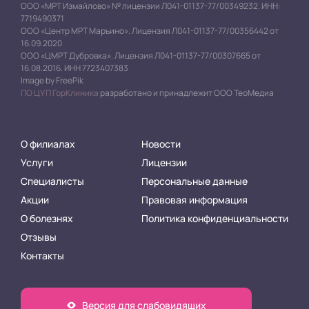
ООО «МРТ Измайлово» № лицензии Л041-01137-77/00349232. ИНН:
7719490371
ООО «Центр МРТ Марьино». Лицензия Л041-01137-77/00356442 от
16.09.2020
ООО «ЦМРТ Дубровка». Лицензия Л041-01137-77/00307665 от
16.08.2016. ИНН 7723407383
Image by FreePik
ПО ЦУП ГорКлиника
разработано и принадлежит ООО ТеоМедиа
О филиалах
Новости
Услуги
Лицензии
Специалисты
Персональные данные
Акции
Правовая информация
О болезнях
Политика конфиденциальности
Отзывы
Контакты
Версия для слабовидящих