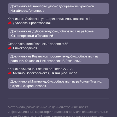
До клиники в Измайлово удобно добираться из районов:
Измайлово, Гольяново.
Клиника на Дубровке: ул. Шарикоподшипниковская, д. 1 ,
Дубровка, Пролетарская
До клиники на Дубровке удобно добираться из районов:
Южнопортовый и Таганский
.
Скоро открытие: Рязанский проспект 3Б ,
Нижегородская
До клиники на Рязанском проспекте удобно добираться из
районов: Хохловка, Нижегородский, Рязанский.
.
Клиника в Митино: Пятницкое шоссе 27 к. 2 ,
Митино, Волоколамская, Пятницкое шоссе
До клиники в Митино удобно добираться из районов: Тушино,
Строгино, Красногорск.
Материалы, размещенные на данной странице, носят
информационный характер и предназначены для образовательных
целей. Посетители сайта не должны использовать их в качестве