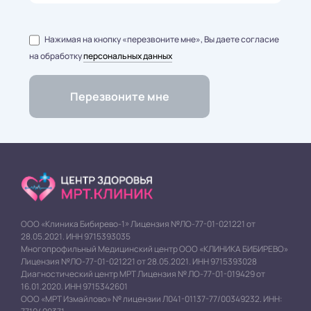
Нажимая на кнопку «перезвоните мне», Вы даете согласие
на обработку
персональных данных
ООО «Клиника Бибирево-1» Лицензия №ЛО-77-01-021221 от
28.05.2021. ИНН 9715393035
Многопрофильный Медицинский центр ООО «КЛИНИКА БИБИРЕВО»
Лицензия №ЛО-77-01-021221 от 28.05.2021. ИНН 9715393028
Диагностический центр МРТ Лицензия № ЛО-77-01-019429 от
16.01.2020. ИНН 9715342601
ООО «МРТ Измайлово» № лицензии Л041-01137-77/00349232. ИНН: