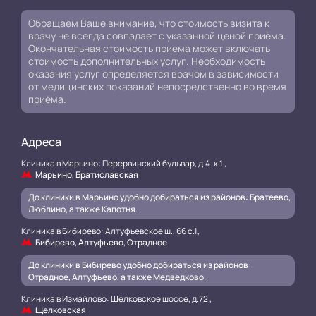
Обращаем Ваше внимание, что стоимость визита к
врачу не всегда совпадает с указанной ценой приёма.
Окончательная стоимость приема может включать
стоимость дополнительных услуг. Необходимость
оказания услуг определяется врачом в зависимости
от медицинских показаний непосредственно во время
приёма.
Адреса
Клиника в Марьино: Перервинский бульвар, д.4. к.1 ,
Марьино, Братиславская
До клиники в Марьино удобно добираться из районов: Братеево,
Люблино, а также Капотня.
Клиника в Бибирево: Алтуфьевское ш., 66 с.1,
Бибирево, Алтуфьево, Отрадное
До клиники в Бибирево удобно добираться из районов:
Отрадное, Алтуфьево, а также Медведково.
Клиника в Измайлово: Щелковское шоссе, д.72 ,
Щелковская