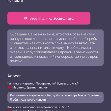
Контакты
Версия для слабовидящих
Обращаем Ваше внимание, что стоимость визита к
врачу не всегда совпадает с указанной ценой приёма.
Окончательная стоимость приема может включать
стоимость дополнительных услуг. Необходимость
оказания услуг определяется врачом в зависимости
от медицинских показаний непосредственно во время
приёма.
Адреса
Клиника в Марьино: Перервинский бульвар, д.4. к.1 ,
Марьино, Братиславская
До клиники в Марьино удобно добираться из районов: Братеево,
Люблино, а также Капотня.
Клиника в Бибирево: Алтуфьевское ш., 66 с.1,