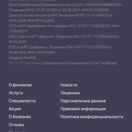
Многопрофильный Медицинский центр ООО «КЛИНИКА БИБИРЕВО»
Лицензия №ЛО-77-01-021221 от 28.05.2021. ИНН 9715393028
Диагностический центр МРТ Лицензия № ЛО-77-01-019429 от
16.01.2020. ИНН 9715342601
ООО «МРТ Измайлово» № лицензии Л041-01137-77/00349232. ИНН:
7719490371
ООО «Центр МРТ Марьино». Лицензия Л041-01137-77/00356442 от
16.09.2020
ООО «ЦМРТ Дубровка». Лицензия Л041-01137-77/00307665 от
16.08.2016. ИНН 7723407383
Image by FreePik
ПО ЦУП ГорКлиника
разработано и принадлежит ООО ТеоМедиа
О филиалах
Новости
Услуги
Лицензии
Специалисты
Персональные данные
Акции
Правовая информация
О болезнях
Политика конфиденциальности
Отзывы