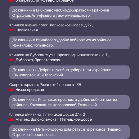
Бибирево, Алтуфьево, Отрадное
До клиники в Бибирево удобно добираться из районов:
Отрадное, Алтуфьево, а также Медведково.
Клиника в Измайлово: Щелковское шоссе, д.72 ,
Щелковская
До клиники в Измайлово удобно добираться из районов:
Измайлово, Гольяново.
Клиника на Дубровке: ул. Шарикоподшипниковская, д. 1 ,
Дубровка, Пролетарская
До клиники на Дубровке удобно добираться из районов:
Южнопортовый и Таганский
.
Скоро открытие: Рязанский проспект 3Б ,
Нижегородская
До клиники на Рязанском проспекте удобно добираться из
районов: Хохловка, Нижегородский, Рязанский.
.
Клиника в Митино: Пятницкое шоссе 27 к. 2 ,
Митино, Волоколамская, Пятницкое шоссе
До клиники в Митино удобно добираться из районов: Тушино,
Строгино, Красногорск.