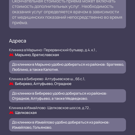
Окончательная стоимость приема может включать
стоимость дополнительных услуг. Необходимость
оказания услуг определяется врачом в зависимости
от медицинских показаний непосредственно во время
приёма.
Адреса
Клиника в Марьино: Перервинский бульвар, д.4. к.1 ,
Марьино, Братиславская
До клиники в Марьино удобно добираться из районов: Братеево,
Люблино, а также Капотня.
Клиника в Бибирево: Алтуфьевское ш., 66 с.1,
Бибирево, Алтуфьево, Отрадное
До клиники в Бибирево удобно добираться из районов:
Отрадное, Алтуфьево, а также Медведково.
Клиника в Измайлово: Щелковское шоссе, д.72 ,
Щелковская
До клиники в Измайлово удобно добираться из районов:
Измайлово, Гольяново.