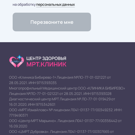
на обработку
персональных данных
ООО «Клиника Бибирево-1» Лицензия №ЛО-77-01-021221 от
28.05.2021. ИНН 9715393035
Многопрофильный Медицинский центр ООО «КЛИНИКА БИБИРЕВО»
Лицензия №ЛО-77-01-021221 от 28.05.2021. ИНН 9715393028
Диагностический центр МРТ Лицензия № ЛО-77-01-019429 от
16.01.2020. ИНН 9715342601
ООО «МРТ Измайлово» № лицензии Л041-01137-77/00349232. ИНН:
7719490371
ООО «Центр МРТ Марьино». Лицензия Л041-01137-77/00356442 от
16.09.2020
ООО «ЦМРТ Дубровка». Лицензия Л041-01137-77/00307665 от