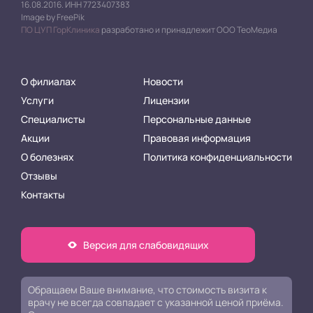
16.08.2016. ИНН 7723407383
Image by FreePik
ПО ЦУП ГорКлиника
разработано и принадлежит ООО ТеоМедиа
О филиалах
Новости
Услуги
Лицензии
Специалисты
Персональные данные
Акции
Правовая информация
О болезнях
Политика конфиденциальности
Отзывы
Контакты
Версия для слабовидящих
Обращаем Ваше внимание, что стоимость визита к
врачу не всегда совпадает с указанной ценой приёма.