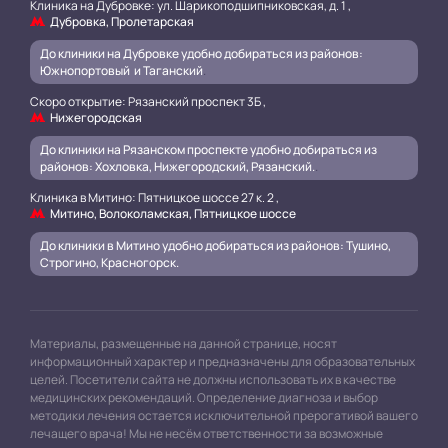
Клиника на Дубровке: ул. Шарикоподшипниковская, д. 1 ,
Дубровка, Пролетарская
До клиники на Дубровке удобно добираться из районов:
Южнопортовый и Таганский
.
Скоро открытие: Рязанский проспект 3Б ,
Нижегородская
До клиники на Рязанском проспекте удобно добираться из
районов: Хохловка, Нижегородский, Рязанский.
.
Клиника в Митино: Пятницкое шоссе 27 к. 2 ,
Митино, Волоколамская, Пятницкое шоссе
До клиники в Митино удобно добираться из районов: Тушино,
Строгино, Красногорск.
Материалы, размещенные на данной странице, носят
информационный характер и предназначены для образовательных
целей. Посетители сайта не должны использовать их в качестве
медицинских рекомендаций. Определение диагноза и выбор
методики лечения остается исключительной прерогативой вашего
лечащего врача! Мы не несём ответственности за возможные