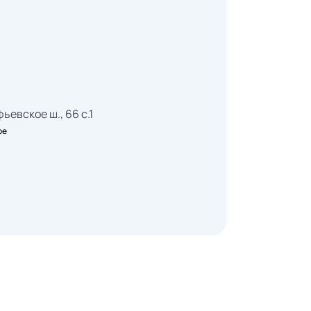
ьевское ш., 66 с.1
ое