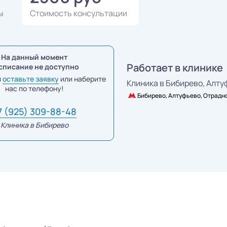
ы
Стоимость консультации
На данный момент
Работает в клинике
списание не доступно
и
оставьте заявку
или наберите
Клиника в Бибирево,
Алтуф
нас по телефону!
Бибирево, Алтуфьево, Отрадн
7 (925) 309-88-48
Клиника в Бибирево