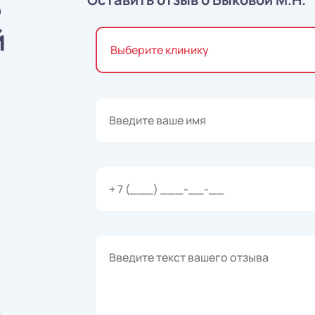
ь
й
Выберите клинику