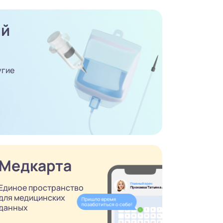
ый
угие
Медкарта
Единое пространство
для медицинских
данных