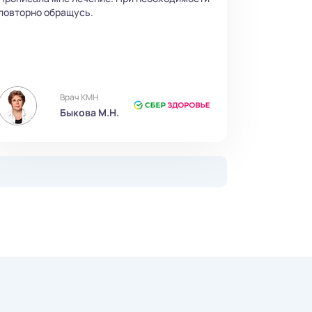
повторно обращусь.
Врач КМН
Быкова М.Н.