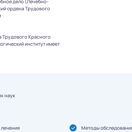
ебное дело (Лечебно-
кий ордена Трудового
й
а Трудового Красного
огический институт имеет
х наук
 лечения
Методы обследования