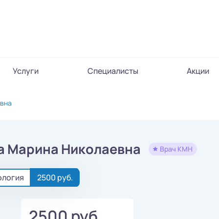
Услуги
Специалисты
Акции
евна
а Марина Николаевна
Врач КМН
ология
2500 руб.
2500 руб