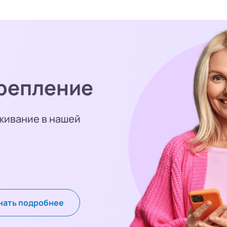
репление
живание в нашей
нать подробнее