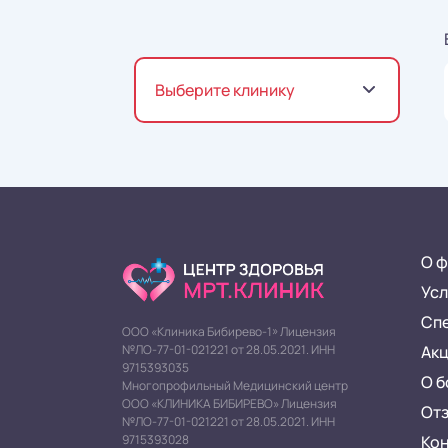
Выберите клинику
О ф
Усл
Сп
ООО «Клиника Бибирево-1» Лицензия
Ак
№ЛО-77-01-021221 от 28.05.2021. ИНН
9715393035
О б
Многопрофильный Медицинский центр
ООО «КЛИНИКА БИБИРЕВО» Лицензия
От
№ЛО-77-01-021221 от 28.05.2021. ИНН
Ко
9715393028