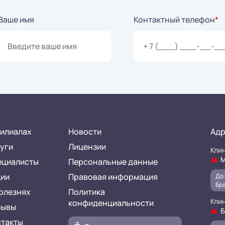
Ваше имя
Контактный телефон
*
илиалах
Новости
Адр
уги
Лицензии
Клин
М
ециалисты
Персональные данные
ции
Правовая информация
До 
Бра
олезнях
Политика
Клин
конфиденциальности
зывы
Б
нтакты