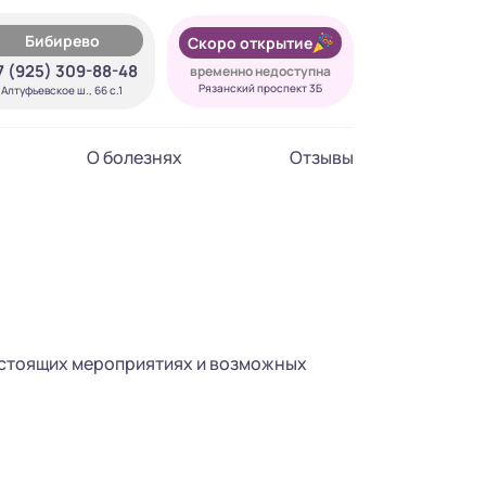
Бибирево
Скоро открытие
7 (925) 309-88-48
временно недоступна
Рязанский проспект 3Б
Алтуфьевское ш., 66 с.1
О болезнях
Отзывы
едстоящих мероприятиях и возможных