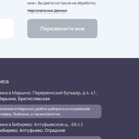
мне», Вы даете согласие на обработку
персональных данных
еса
ика в Марьино: Перервинский бульвар, д.4. к.1 ,
арьино, Братиславская
клиники в Марьино удобно добираться из районов:
теево, Люблино, а также Капотня.
ика в Бибирево: Алтуфьевское ш., 66 с.1,
ибирево, Алтуфьево, Отрадное