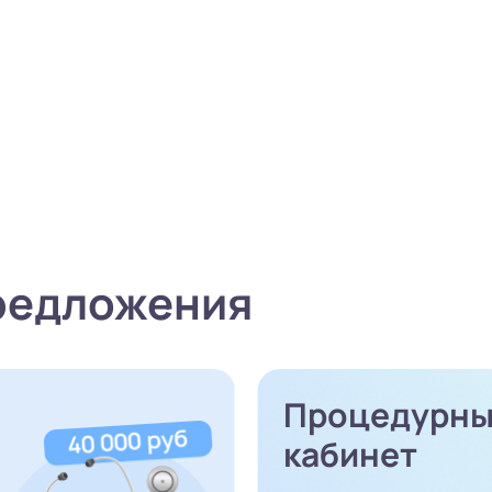
редложения
Процедурн
кабинет