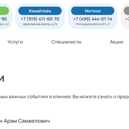
Измайлово
Митино
7-95
+7 (919) 411-60-70
+7 (499) 444-01-14
+
.4. к.1
Щелковское шоссе, д.72
Пятницкое шоссе 27 к. 2
Услуги
Специалисты
Акции
и
мых важных событиях в клинике. Вы можете узнать о пр
н Арам Самвелович