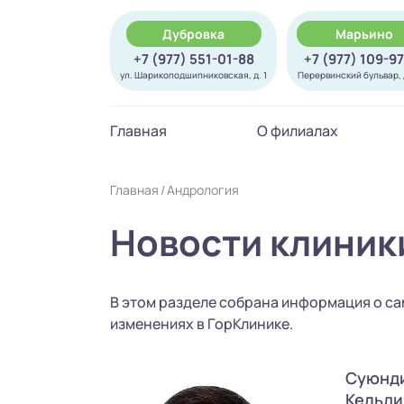
Дубровка
Марьино
+7 (977) 551-01-88
+7 (977) 109-9
ул. Шарикоподшипниковская, д. 1
Перервинский бульвар, д
Главная
О филиалах
Главная
Андрология
Новости клиник
В этом разделе собрана информация о са
изменениях в ГорКлинике.
Суюнди
Кельди