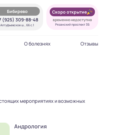
Бибирево
Скоро открытие
7 (925) 309-88-48
временно недоступна
Рязанский проспект 3Б
Алтуфьевское ш., 66 с.1
О болезнях
Отзывы
едстоящих мероприятиях и возможных
Андрология