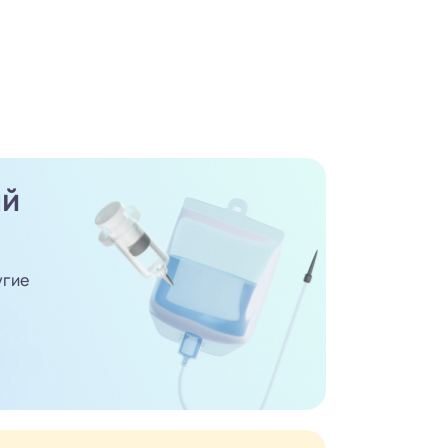
ый
угие