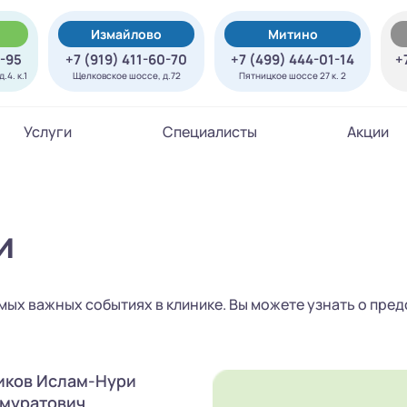
Измайлово
Митино
7-95
+7 (919) 411-60-70
+7 (499) 444-01-14
+
.4. к.1
Щелковское шоссе, д.72
Пятницкое шоссе 27 к. 2
Услуги
Специалисты
Акции
и
мых важных событиях в клинике. Вы можете узнать о пр
ков Ислам-Нури
муратович