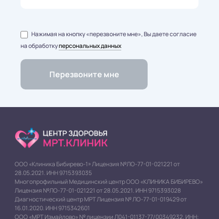
Нажимая на кнопку «перезвоните мне», Вы даете согласие
на обработку
персональных данных
ООО «Клиника Бибирево-1» Лицензия №ЛО-77-01-021221 от
28.05.2021. ИНН 9715393035
Многопрофильный Медицинский центр ООО «КЛИНИКА БИБИРЕВО»
Лицензия №ЛО-77-01-021221 от 28.05.2021. ИНН 9715393028
Диагностический центр МРТ Лицензия № ЛО-77-01-019429 от
16.01.2020. ИНН 9715342601
ООО «МРТ Измайлово» № лицензии Л041-01137-77/00349232. ИНН: