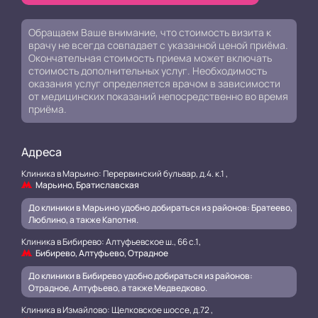
Обращаем Ваше внимание, что стоимость визита к
врачу не всегда совпадает с указанной ценой приёма.
Окончательная стоимость приема может включать
стоимость дополнительных услуг. Необходимость
оказания услуг определяется врачом в зависимости
от медицинских показаний непосредственно во время
приёма.
Адреса
Клиника в Марьино: Перервинский бульвар, д.4. к.1 ,
Марьино, Братиславская
До клиники в Марьино удобно добираться из районов: Братеево,
Люблино, а также Капотня.
Клиника в Бибирево: Алтуфьевское ш., 66 с.1,
Бибирево, Алтуфьево, Отрадное
До клиники в Бибирево удобно добираться из районов:
Отрадное, Алтуфьево, а также Медведково.
Клиника в Измайлово: Щелковское шоссе, д.72 ,