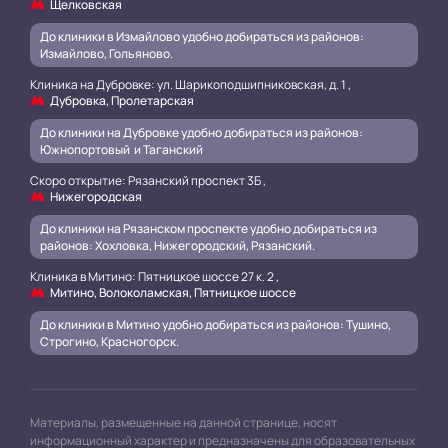
Щелковская
До клиники в Измайлово удобно добираться из районов:
Измайлово, Гольяново.
Клиника на Дубровке: ул. Шарикоподшипниковская, д. 1 ,
Дубровка, Пролетарская
До клиники на Дубровке удобно добираться из районов:
Южнопортовый и Таганский
.
Скоро открытие: Рязанский проспект 3Б ,
Нижегородская
До клиники на Рязанском проспекте удобно добираться из
районов: Хохловка, Нижегородский, Рязанский.
.
Клиника в Митино: Пятницкое шоссе 27 к. 2 ,
Митино, Волоколамская, Пятницкое шоссе
До клиники в Митино удобно добираться из районов: Тушино,
Строгино, Красногорск.
Материалы, размещенные на данной странице, носят
информационный характер и предназначены для образовательных