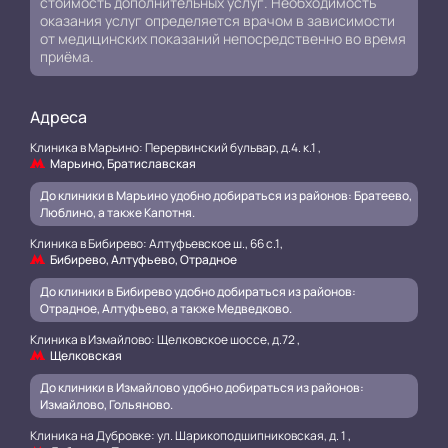
стоимость дополнительных услуг. Необходимость
оказания услуг определяется врачом в зависимости
от медицинских показаний непосредственно во время
приёма.
Адреса
Клиника в Марьино: Перервинский бульвар, д.4. к.1 ,
Марьино, Братиславская
До клиники в Марьино удобно добираться из районов: Братеево,
Люблино, а также Капотня.
Клиника в Бибирево: Алтуфьевское ш., 66 с.1,
Бибирево, Алтуфьево, Отрадное
До клиники в Бибирево удобно добираться из районов:
Отрадное, Алтуфьево, а также Медведково.
Клиника в Измайлово: Щелковское шоссе, д.72 ,
Щелковская
До клиники в Измайлово удобно добираться из районов:
Измайлово, Гольяново.
Клиника на Дубровке: ул. Шарикоподшипниковская, д. 1 ,