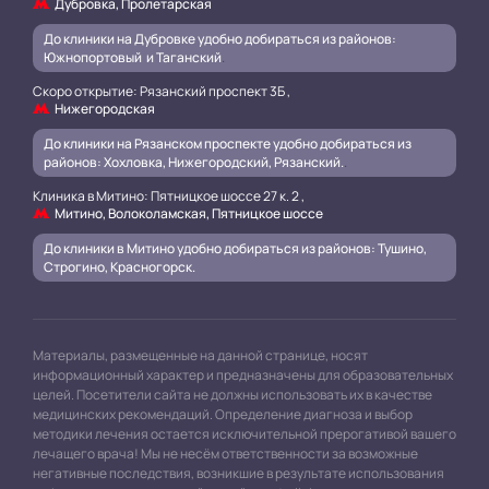
Дубровка, Пролетарская
До клиники на Дубровке удобно добираться из районов:
Южнопортовый и Таганский
.
Скоро открытие: Рязанский проспект 3Б ,
Нижегородская
До клиники на Рязанском проспекте удобно добираться из
районов: Хохловка, Нижегородский, Рязанский.
.
Клиника в Митино: Пятницкое шоссе 27 к. 2 ,
Митино, Волоколамская, Пятницкое шоссе
До клиники в Митино удобно добираться из районов: Тушино,
Строгино, Красногорск.
Материалы, размещенные на данной странице, носят
информационный характер и предназначены для образовательных
целей. Посетители сайта не должны использовать их в качестве
медицинских рекомендаций. Определение диагноза и выбор
методики лечения остается исключительной прерогативой вашего
лечащего врача! Мы не несём ответственности за возможные
негативные последствия, возникшие в результате использования