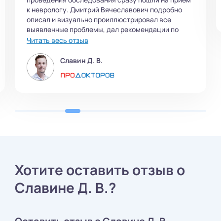
к неврологу. Дмитрий Вячеславович подробно
описал и визуально проиллюстрировал все
выявленные проблемы, дал рекомендации по
лечению. Рекомендую Дмитрия Славина как
Читать весь отзыв
хорошего специалиста в своем направлении.
Славин Д. В.
Хотите оставить отзыв о
Славине Д. В.?