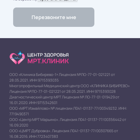
ООО «Клиника Бибирево-1» Лицензия №ЛО-77-01-021221 от
28.05.2021. ИНН 9715393035
Многопрофильный Медицинский центр ООО «КЛИНИКА БИБИРЕВО»
Лицензия №ЛО-77-01-021221 от 28.05.2021. ИНН 9715393028
Диагностический центр МРТ Лицензия № ЛО-77-01-019429 от
16.01.2020. ИНН 9715342601
ООО «МРТ Измайлово» № лицензии Л041-01137-77/00349232. ИНН:
7719490371
ООО «Центр МРТ Марьино». Лицензия Л041-01137-77/00356442 от
16.09.2020
ООО «ЦМРТ Дубровка». Лицензия Л041-01137-77/00307665 от
16.08.2016. ИНН 7723407383