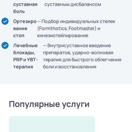
суставная
суставным дисбалансом
боль
Ортезиро
— Подбор индивидуальных стелек
вание
(Formthotics, Footmaster) и
стоп
кинезиотейпирование
Лечебные
— Внутрисуставное введение
блокады,
препаратов, ударно-волновая
PRP и УВТ-
терапия для быстрого облегчения
терапия
боли и восстановления
Популярные услуги