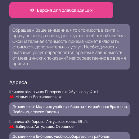
Версия для слабовидящих
Обращаем Ваше внимание, что стоимость визита к
врачу не всегда совпадает с указанной ценой приёма.
Окончательная стоимость приема может включать
стоимость дополнительных услуг. Необходимость
оказания услуг определяется врачом в зависимости
от медицинских показаний непосредственно во время
приёма.
Адреса
Клиника в Марьино: Перервинский бульвар, д.4. к.1 ,
Марьино, Братиславская
До клиники в Марьино удобно добираться из районов: Братеево,
Люблино, а также Капотня.
Клиника в Бибирево: Алтуфьевское ш., 66 с.1,
Бибирево, Алтуфьево, Отрадное
До клиники в Бибирево удобно добираться из районов: