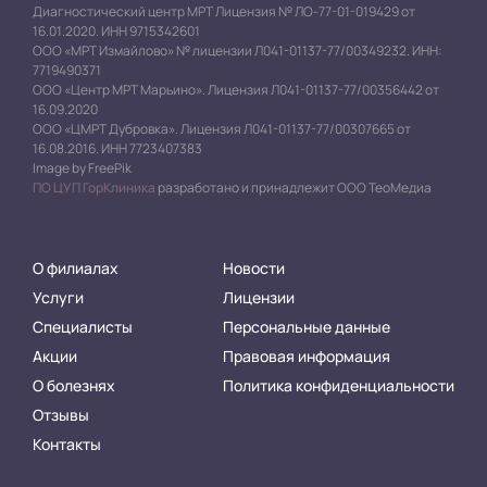
Диагностический центр МРТ Лицензия № ЛО-77-01-019429 от
16.01.2020. ИНН 9715342601
ООО «МРТ Измайлово» № лицензии Л041-01137-77/00349232. ИНН:
7719490371
ООО «Центр МРТ Марьино». Лицензия Л041-01137-77/00356442 от
16.09.2020
ООО «ЦМРТ Дубровка». Лицензия Л041-01137-77/00307665 от
16.08.2016. ИНН 7723407383
Image by FreePik
ПО ЦУП ГорКлиника
разработано и принадлежит ООО ТеоМедиа
О филиалах
Новости
Услуги
Лицензии
Специалисты
Персональные данные
Акции
Правовая информация
О болезнях
Политика конфиденциальности
Отзывы
Контакты