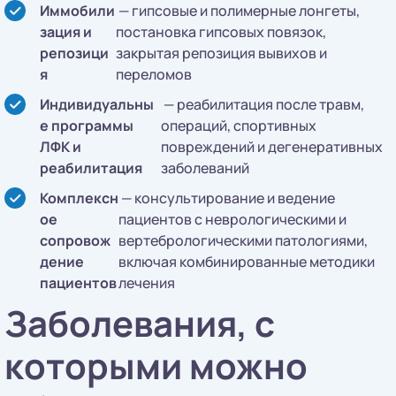
Иммобили
— гипсовые и полимерные лонгеты,
зация и
постановка гипсовых повязок,
репозици
закрытая репозиция вывихов и
я
переломов
Индивидуальны
— реабилитация после травм,
е программы
операций, спортивных
ЛФК и
повреждений и дегенеративных
реабилитация
заболеваний
Комплексн
— консультирование и ведение
ое
пациентов с неврологическими и
сопровож
вертебрологическими патологиями,
дение
включая комбинированные методики
пациентов
лечения
Заболевания, с
которыми можно