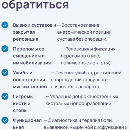
обратиться
Вывихи суставов и
— Восстановление
закрытая
анатомической позиции
репозиция
сустава без операции.
Переломы со
— Репозиция и фиксация
смещением и
переломов (гипс,
иммобилизация
полимерные лонгеты)
Ушибы и
— Лечение ушибов, растяжений,
повреждения
повреждений капсульно-
мягких тканей
связочного аппарата
Гигромы
— Удаление доброкачественных
кисти и
кистозных новообразований
стопы
Функционал
— Диагностика и терапия боли,
ьная
вызванной мышечной дисфункцией и