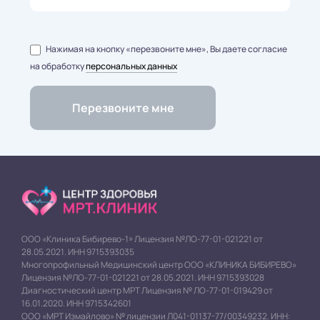
Нажимая на кнопку «перезвоните мне», Вы даете согласие
на обработку
персональных данных
ООО «Клиника Бибирево-1» Лицензия №ЛО-77-01-021221 от
28.05.2021. ИНН 9715393035
Многопрофильный Медицинский центр ООО «КЛИНИКА БИБИРЕВО»
Лицензия №ЛО-77-01-021221 от 28.05.2021. ИНН 9715393028
Диагностический центр МРТ Лицензия № ЛО-77-01-019429 от
16.01.2020. ИНН 9715342601
ООО «МРТ Измайлово» № лицензии Л041-01137-77/00349232. ИНН: