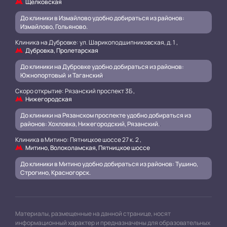
Щелковская
До клиники в Измайлово удобно добираться из районов:
Измайлово, Гольяново.
Клиника на Дубровке: ул. Шарикоподшипниковская, д. 1 ,
Дубровка, Пролетарская
До клиники на Дубровке удобно добираться из районов:
Южнопортовый и Таганский
.
Скоро открытие: Рязанский проспект 3Б ,
Нижегородская
До клиники на Рязанском проспекте удобно добираться из
районов: Хохловка, Нижегородский, Рязанский.
.
Клиника в Митино: Пятницкое шоссе 27 к. 2 ,
Митино, Волоколамская, Пятницкое шоссе
До клиники в Митино удобно добираться из районов: Тушино,
Строгино, Красногорск.
Материалы, размещенные на данной странице, носят
информационный характер и предназначены для образовательных