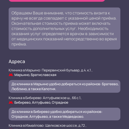
Обращаем Ваше внимание, что стоимость визита к
врачу не всегда совпадает с указанной ценой приёма.
Окончательная стоимость приема может включать
стоимость дополнительных услуг. Необходимость
оказания услуг определяется врачом в зависимости
от медицинских показаний непосредственно во время
приёма.
Адреса
Клиника в Марьино: Перервинский бульвар, д.4. к.1 ,
Марьино, Братиславская
До клиники в Марьино удобно добираться из районов: Братеево,
Люблино, а также Капотня.
Клиника в Бибирево: Алтуфьевское ш., 66 с.1,
Бибирево, Алтуфьево, Отрадное
До клиники в Бибирево удобно добираться из районов:
Отрадное, Алтуфьево, а также Медведково.
Клиника в Измайлово: Щелковское шоссе, д.72 ,