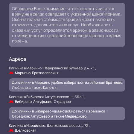
Обращаем Ваше внимание, что стоимость визита к
врачу не всегда совпадает с указанной ценой приёма.
Окончательная стоимость приема может включать
стоимость дополнительных услуг. Необходимость
оказания услуг определяется врачом в зависимости
от медицинских показаний непосредственно во время
приёма.
Адреса
Клиника в Марьино: Перервинский бульвар, д.4. к.1 ,
Марьино, Братиславская
До клиники в Марьино удобно добираться из районов: Братеево,
Люблино, а также Капотня.
Клиника в Бибирево: Алтуфьевское ш., 66 с.1,
Бибирево, Алтуфьево, Отрадное
До клиники в Бибирево удобно добираться из районов:
Отрадное, Алтуфьево, а также Медведково.
Клиника в Измайлово: Щелковское шоссе, д.72 ,
Щелковская