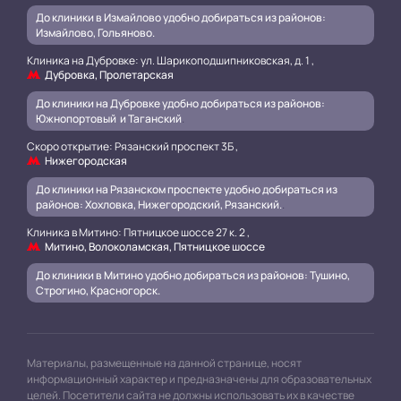
До клиники в Измайлово удобно добираться из районов:
Измайлово, Гольяново.
Клиника на Дубровке: ул. Шарикоподшипниковская, д. 1 ,
Дубровка, Пролетарская
До клиники на Дубровке удобно добираться из районов:
Южнопортовый и Таганский
.
Скоро открытие: Рязанский проспект 3Б ,
Нижегородская
До клиники на Рязанском проспекте удобно добираться из
районов: Хохловка, Нижегородский, Рязанский.
.
Клиника в Митино: Пятницкое шоссе 27 к. 2 ,
Митино, Волоколамская, Пятницкое шоссе
До клиники в Митино удобно добираться из районов: Тушино,
Строгино, Красногорск.
Материалы, размещенные на данной странице, носят
информационный характер и предназначены для образовательных
целей. Посетители сайта не должны использовать их в качестве