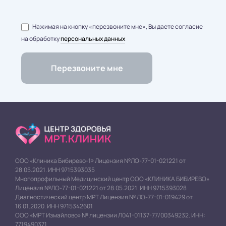
Нажимая на кнопку «перезвоните мне», Вы даете согласие
на обработку
персональных данных
ООО «Клиника Бибирево-1» Лицензия №ЛО-77-01-021221 от
28.05.2021. ИНН 9715393035
Многопрофильный Медицинский центр ООО «КЛИНИКА БИБИРЕВО»
Лицензия №ЛО-77-01-021221 от 28.05.2021. ИНН 9715393028
Диагностический центр МРТ Лицензия № ЛО-77-01-019429 от
16.01.2020. ИНН 9715342601
ООО «МРТ Измайлово» № лицензии Л041-01137-77/00349232. ИНН:
7719490371