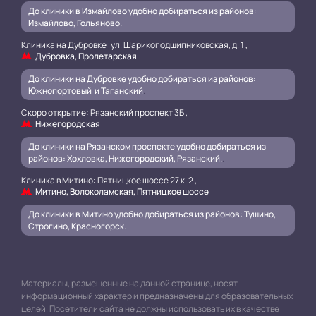
До клиники в Измайлово удобно добираться из районов:
Измайлово, Гольяново.
Клиника на Дубровке: ул. Шарикоподшипниковская, д. 1 ,
Дубровка, Пролетарская
До клиники на Дубровке удобно добираться из районов:
Южнопортовый и Таганский
.
Скоро открытие: Рязанский проспект 3Б ,
Нижегородская
До клиники на Рязанском проспекте удобно добираться из
районов: Хохловка, Нижегородский, Рязанский.
.
Клиника в Митино: Пятницкое шоссе 27 к. 2 ,
Митино, Волоколамская, Пятницкое шоссе
До клиники в Митино удобно добираться из районов: Тушино,
Строгино, Красногорск.
Материалы, размещенные на данной странице, носят
информационный характер и предназначены для образовательных
целей. Посетители сайта не должны использовать их в качестве