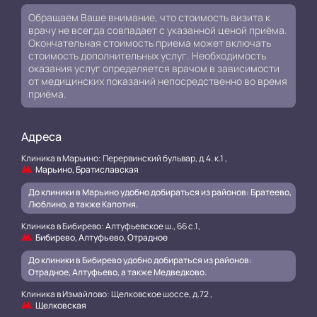
Обращаем Ваше внимание, что стоимость визита к
врачу не всегда совпадает с указанной ценой приёма.
Окончательная стоимость приема может включать
стоимость дополнительных услуг. Необходимость
оказания услуг определяется врачом в зависимости
от медицинских показаний непосредственно во время
приёма.
Адреса
Клиника в Марьино: Перервинский бульвар, д.4. к.1 ,
Марьино, Братиславская
До клиники в Марьино удобно добираться из районов: Братеево,
Люблино, а также Капотня.
Клиника в Бибирево: Алтуфьевское ш., 66 с.1,
Бибирево, Алтуфьево, Отрадное
До клиники в Бибирево удобно добираться из районов:
Отрадное, Алтуфьево, а также Медведково.
Клиника в Измайлово: Щелковское шоссе, д.72 ,
Щелковская