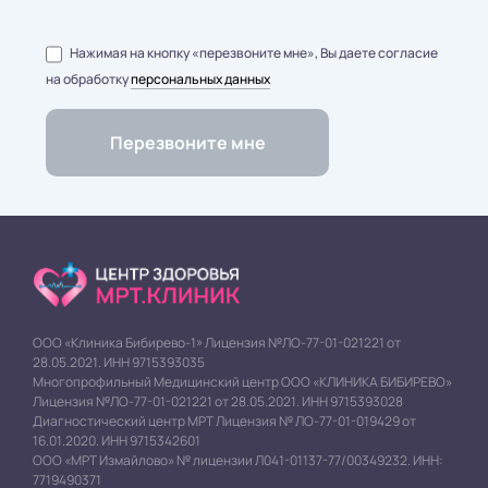
Нажимая на кнопку «перезвоните мне», Вы даете согласие
на обработку
персональных данных
ООО «Клиника Бибирево-1» Лицензия №ЛО-77-01-021221 от
28.05.2021. ИНН 9715393035
Многопрофильный Медицинский центр ООО «КЛИНИКА БИБИРЕВО»
Лицензия №ЛО-77-01-021221 от 28.05.2021. ИНН 9715393028
Диагностический центр МРТ Лицензия № ЛО-77-01-019429 от
16.01.2020. ИНН 9715342601
ООО «МРТ Измайлово» № лицензии Л041-01137-77/00349232. ИНН:
7719490371