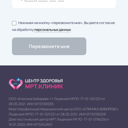
Нажимая на кнопку «перезвоните мне», Вы даете согласие
на обработку
персональных данных
ООО «Клиника Бибирево-1» Лицензия №ЛО-77-01-021221 от
28.05.2021. ИНН 9715393035
Многопрофильный Медицинский центр ООО «КЛИНИКА БИБИРЕВО»
Лицензия №ЛО-77-01-021221 от 28.05.2021. ИНН 9715393028
Диагностический центр МРТ Лицензия № ЛО-77-01-019429 от
16.01.2020. ИНН 9715342601