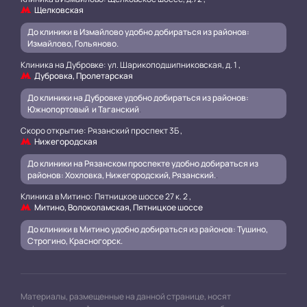
Щелковская
До клиники в Измайлово удобно добираться из районов:
Измайлово, Гольяново.
Клиника на Дубровке: ул. Шарикоподшипниковская, д. 1 ,
Дубровка, Пролетарская
До клиники на Дубровке удобно добираться из районов:
Южнопортовый и Таганский
.
Скоро открытие: Рязанский проспект 3Б ,
Нижегородская
До клиники на Рязанском проспекте удобно добираться из
районов: Хохловка, Нижегородский, Рязанский.
.
Клиника в Митино: Пятницкое шоссе 27 к. 2 ,
Митино, Волоколамская, Пятницкое шоссе
До клиники в Митино удобно добираться из районов: Тушино,
Строгино, Красногорск.
Материалы, размещенные на данной странице, носят