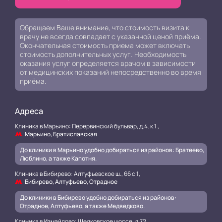
Обращаем Ваше внимание, что стоимость визита к
врачу не всегда совпадает с указанной ценой приёма.
Окончательная стоимость приема может включать
стоимость дополнительных услуг. Необходимость
оказания услуг определяется врачом в зависимости
от медицинских показаний непосредственно во время
приёма.
Адреса
Клиника в Марьино: Перервинский бульвар, д.4. к.1 ,
Марьино, Братиславская
До клиники в Марьино удобно добираться из районов: Братеево,
Люблино, а также Капотня.
Клиника в Бибирево: Алтуфьевское ш., 66 с.1,
Бибирево, Алтуфьево, Отрадное
До клиники в Бибирево удобно добираться из районов:
Отрадное, Алтуфьево, а также Медведково.
Клиника в Измайлово: Щелковское шоссе, д.72 ,