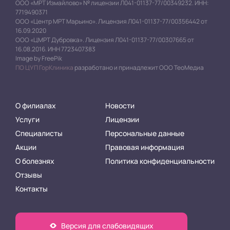
ООО «МРТ Измайлово» № лицензии Л041-01137-77/00349232. ИНН:
7719490371
ООО «Центр МРТ Марьино». Лицензия Л041-01137-77/00356442 от
16.09.2020
ООО «ЦМРТ Дубровка». Лицензия Л041-01137-77/00307665 от
16.08.2016. ИНН 7723407383
Image by FreePik
ПО ЦУП ГорКлиника
разработано и принадлежит ООО ТеоМедиа
О филиалах
Новости
Услуги
Лицензии
Специалисты
Персональные данные
Акции
Правовая информация
О болезнях
Политика конфиденциальности
Отзывы
Контакты
Версия для слабовидящих