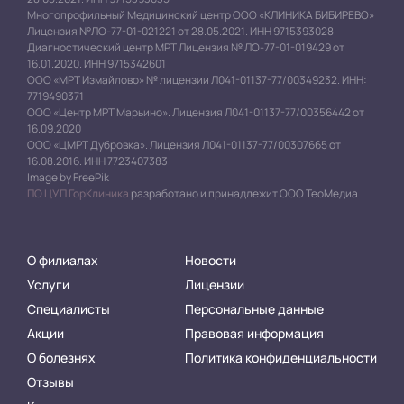
Многопрофильный Медицинский центр ООО «КЛИНИКА БИБИРЕВО»
Лицензия №ЛО-77-01-021221 от 28.05.2021. ИНН 9715393028
Диагностический центр МРТ Лицензия № ЛО-77-01-019429 от
16.01.2020. ИНН 9715342601
ООО «МРТ Измайлово» № лицензии Л041-01137-77/00349232. ИНН:
7719490371
ООО «Центр МРТ Марьино». Лицензия Л041-01137-77/00356442 от
16.09.2020
ООО «ЦМРТ Дубровка». Лицензия Л041-01137-77/00307665 от
16.08.2016. ИНН 7723407383
Image by FreePik
ПО ЦУП ГорКлиника
разработано и принадлежит ООО ТеоМедиа
О филиалах
Новости
Услуги
Лицензии
Специалисты
Персональные данные
Акции
Правовая информация
О болезнях
Политика конфиденциальности
Отзывы