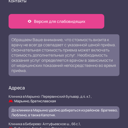
Контакты
Версия для слабовидящих
Обращаем Ваше внимание, что стоимость визита к
врачу не всегда совпадает с указанной ценой приёма.
Окончательная стоимость приема может включать
стоимость дополнительных услуг. Необходимость
оказания услуг определяется врачом в зависимости
от медицинских показаний непосредственно во время
приёма.
Адреса
Клиника в Марьино: Перервинский бульвар, д.4. к.1 ,
Марьино, Братиславская
До клиники в Марьино удобно добираться из районов: Братеево,
Люблино, а также Капотня.
Клиника в Бибирево: Алтуфьевское ш., 66 с.1,