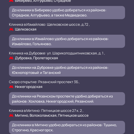
Бибирево, Алтуфьево, Отрадное
До клиники в Бибирево удобно добираться из районов:
Отрадное, Алтуфьево, а также Медведково.
Клиника в Измайлово: Щелковское шоссе, д.72 ,
Щелковская
До клиники в Измайлово удобно добираться из районов:
Измайлово, Гольяново.
Клиника на Дубровке: ул. Шарикоподшипниковская, д. 1 ,
Дубровка, Пролетарская
До клиники на Дубровке удобно добираться из районов:
Южнопортовый и Таганский
.
Скоро открытие: Рязанский проспект 3Б ,
Нижегородская
До клиники на Рязанском проспекте удобно добираться из
районов: Хохловка, Нижегородский, Рязанский.
.
Клиника в Митино: Пятницкое шоссе 27 к. 2 ,
Митино, Волоколамская, Пятницкое шоссе
До клиники в Митино удобно добираться из районов: Тушино,
Строгино, Красногорск.