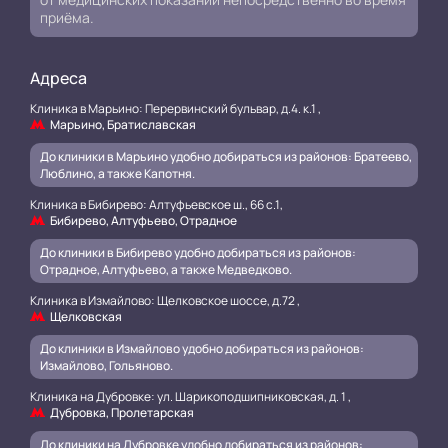
приёма.
Адреса
Клиника в Марьино: Перервинский бульвар, д.4. к.1 ,
Марьино, Братиславская
До клиники в Марьино удобно добираться из районов: Братеево,
Люблино, а также Капотня.
Клиника в Бибирево: Алтуфьевское ш., 66 с.1,
Бибирево, Алтуфьево, Отрадное
До клиники в Бибирево удобно добираться из районов:
Отрадное, Алтуфьево, а также Медведково.
Клиника в Измайлово: Щелковское шоссе, д.72 ,
Щелковская
До клиники в Измайлово удобно добираться из районов:
Измайлово, Гольяново.
Клиника на Дубровке: ул. Шарикоподшипниковская, д. 1 ,
Дубровка, Пролетарская
До клиники на Дубровке удобно добираться из районов: