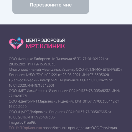
ООО «Клиника Бибирево-1» Лицензия №ЛО-77-01-021221 от
28.05.2021. ИНН 9715393035
Многопрофильный Медицинский центр ООО «КЛИНИКА БИБИРЕВО»
Лицензия №ЛО-77-01-021221 от 28.05.2021. ИНН 9715393028
Диагностический центр МРТ Лицензия № ЛО-77-01-019429 от
16.01.2020. ИНН 9715342601
ООО «МРТ Измайлово» № лицензии Л041-01137-77/00349232. ИНН:
7719490371
ООО «Центр МРТ Марьино». Лицензия Л041-01137-77/00356442 от
16.09.2020
ООО «ЦМРТ Дубровка». Лицензия Л041-01137-77/00307665 от
16.08.2016. ИНН 7723407383
Image by FreePik
ПО ЦУП ГорКлиника
разработано и принадлежит ООО ТеоМедиа