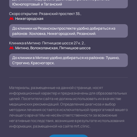
Южнопортовый и Таганский
.
Скоро открытие: Рязанский проспект 3Б ,
Нижегородская
До клиники на Рязанском проспекте удобно добираться из
районов: Хохловка, Нижегородский, Рязанский.
.
Клиника в Митино: Пятницкое шоссе 27 к. 2 ,
Митино, Волоколамская, Пятницкое шоссе
До клиники в Митино удобно добираться из районов: Тушино,
Строгино, Красногорск.
Материалы, размещенные на данной странице, носят
информационный характер и предназначены для образовательных
целей. Посетители сайта не должны использовать их в качестве
медицинских рекомендаций. Определение диагноза и выбор
методики лечения остается исключительной прерогативой вашего
лечащего врача! Мы не несём ответственности за возможные
негативные последствия, возникшие в результате использования
информации, размещенной на сайте mrt.clinic.