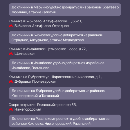
До клиники в Марьино удобно добираться из районов: Братеево,
Люблино, а также Капотня.
Клиника в Бибирево: Алтуфьевское ш., 66 с.1,
Бибирево, Алтуфьево, Отрадное
До клиники в Бибирево удобно добираться из районов:
Отрадное, Алтуфьево, а также Медведково.
Клиника в Измайлово: Щелковское шоссе, д.72 ,
Щелковская
До клиники в Измайлово удобно добираться из районов:
Измайлово, Гольяново.
Клиника на Дубровке: ул. Шарикоподшипниковская, д. 1 ,
Дубровка, Пролетарская
До клиники на Дубровке удобно добираться из районов:
Южнопортовый и Таганский
.
Скоро открытие: Рязанский проспект 3Б ,
Нижегородская
До клиники на Рязанском проспекте удобно добираться из
районов: Хохловка, Нижегородский, Рязанский.
.