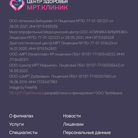
ООО «Клиника Бибирево-1» Лицензия №ЛО-77-01-021221 от
28.05.2021. ИНН 9715393035
Многопрофильный Медицинский центр ООО «КЛИНИКА БИБИРЕВО»
Лицензия №ЛО-77-01-021221 от 28.05.2021. ИНН 9715393028
Диагностический центр МРТ Лицензия № ЛО-77-01-019429 от
16.01.2020. ИНН 9715342601
ООО «МРТ Измайлово» № лицензии Л041-01137-77/00349232. ИНН:
7719490371
ООО «Центр МРТ Марьино». Лицензия Л041-01137-77/00356442 от
16.09.2020
ООО «ЦМРТ Дубровка». Лицензия Л041-01137-77/00307665 от
16.08.2016. ИНН 7723407383
Image by FreePik
ПО ЦУП ГорКлиника
разработано и принадлежит ООО ТеоМедиа
О филиалах
Новости
Услуги
Лицензии
Специалисты
Персональные данные