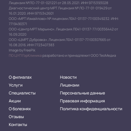
Лицензия №ЛО-77-01-021221 от 28.05.2021. ИНН 9715393028
Диагностический центр МРТ Лицензия № ЛО-77-01-019429 от
16.01.2020. ИНН 9715342601
ООО «МРТ Измайлово» № лицензии Л041-01137-77/00349232. ИНН:
7719490371
ООО «Центр МРТ Марьино». Лицензия Л041-01137-77/00356442 от
16.09.2020
ООО «ЦМРТ Дубровка». Лицензия Л041-01137-77/00307665 от
16.08.2016. ИНН 7723407383
Image by FreePik
ПО ЦУП ГорКлиника
разработано и принадлежит ООО ТеоМедиа
О филиалах
Новости
Услуги
Лицензии
Специалисты
Персональные данные
Акции
Правовая информация
О болезнях
Политика конфиденциальности
Отзывы
Контакты