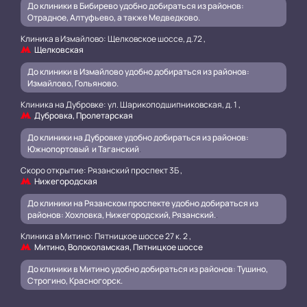
До клиники в Бибирево удобно добираться из районов:
Отрадное, Алтуфьево, а также Медведково.
Клиника в Измайлово: Щелковское шоссе, д.72 ,
Щелковская
До клиники в Измайлово удобно добираться из районов:
Измайлово, Гольяново.
Клиника на Дубровке: ул. Шарикоподшипниковская, д. 1 ,
Дубровка, Пролетарская
До клиники на Дубровке удобно добираться из районов:
Южнопортовый и Таганский
.
Скоро открытие: Рязанский проспект 3Б ,
Нижегородская
До клиники на Рязанском проспекте удобно добираться из
районов: Хохловка, Нижегородский, Рязанский.
.
Клиника в Митино: Пятницкое шоссе 27 к. 2 ,
Митино, Волоколамская, Пятницкое шоссе
До клиники в Митино удобно добираться из районов: Тушино,
Строгино, Красногорск.