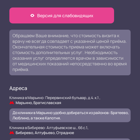
Версия для слабовидящих
Обращаем Ваше внимание, что стоимость визита к
врачу не всегда совпадает с указанной ценой приёма.
Окончательная стоимость приема может включать
стоимость дополнительных услуг. Необходимость
оказания услуг определяется врачом в зависимости
от медицинских показаний непосредственно во время
приёма.
Адреса
Клиника в Марьино: Перервинский бульвар, д.4. к.1 ,
Марьино, Братиславская
До клиники в Марьино удобно добираться из районов: Братеево,
Люблино, а также Капотня.
Клиника в Бибирево: Алтуфьевское ш., 66 с.1,
Бибирево, Алтуфьево, Отрадное