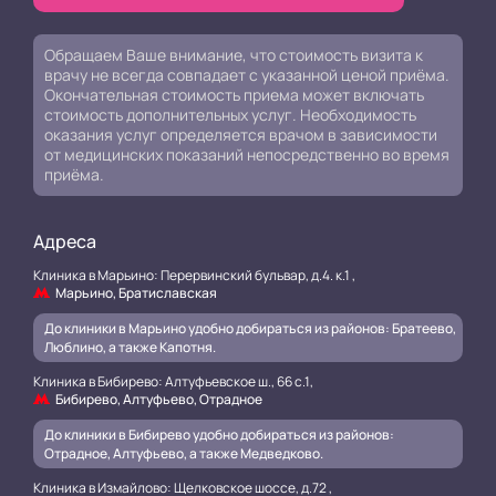
Обращаем Ваше внимание, что стоимость визита к
врачу не всегда совпадает с указанной ценой приёма.
Окончательная стоимость приема может включать
стоимость дополнительных услуг. Необходимость
оказания услуг определяется врачом в зависимости
от медицинских показаний непосредственно во время
приёма.
Адреса
Клиника в Марьино: Перервинский бульвар, д.4. к.1 ,
Марьино, Братиславская
До клиники в Марьино удобно добираться из районов: Братеево,
Люблино, а также Капотня.
Клиника в Бибирево: Алтуфьевское ш., 66 с.1,
Бибирево, Алтуфьево, Отрадное
До клиники в Бибирево удобно добираться из районов:
Отрадное, Алтуфьево, а также Медведково.
Клиника в Измайлово: Щелковское шоссе, д.72 ,