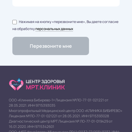
Нажимая на кнопку «перезвоните мне», Вы даете согласие
на обработку
персональных данных
ООО «Клиника Бибирево-1» Лицензия №ЛО-77-01-021221 от
28.05.2021. ИНН 9715393035
Многопрофильный Медицинский центр ООО «КЛИНИКА БИБИРЕВО»
Лицензия №ЛО-77-01-021221 от 28.05.2021. ИНН 9715393028
Диагностический центр МРТ Лицензия № ЛО-77-01-019429 от
16.01.2020. ИНН 9715342601
ООО «МРТ Измайлово» № лицензии Л041-01137-77/00349232. ИНН: