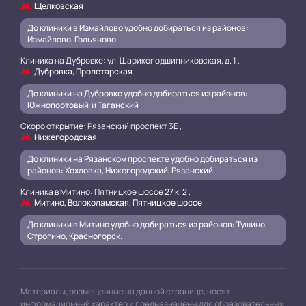
Щелковская
До клиники в Измайлово удобно добираться из районов:
Измайлово, Гольяново.
Клиника на Дубровке: ул. Шарикоподшипниковская, д. 1 ,
Дубровка, Пролетарская
До клиники на Дубровке удобно добираться из районов:
Южнопортовый и Таганский
.
Скоро открытие: Рязанский проспект 3Б ,
Нижегородская
До клиники на Рязанском проспекте удобно добираться из
районов: Хохловка, Нижегородский, Рязанский.
.
Клиника в Митино: Пятницкое шоссе 27 к. 2 ,
Митино, Волоколамская, Пятницкое шоссе
До клиники в Митино удобно добираться из районов: Тушино,
Строгино, Красногорск.
Материалы, размещенные на данной странице, носят
информационный характер и предназначены для образовательных