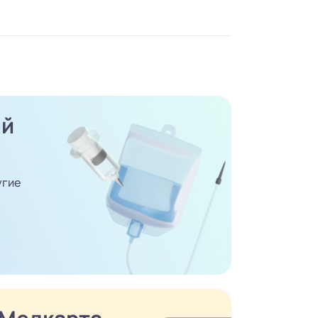
ый
угие