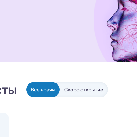
сты
Все врачи
Скоро открытие