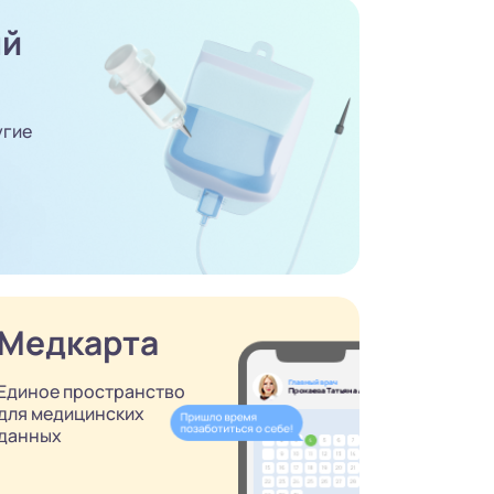
ый
угие
Медкарта
Единое пространство
для медицинских
данных