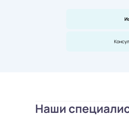
И
Консул
Наши специали