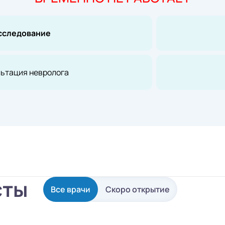
сследование
ьтация невролога
сты
Все врачи
Скоро открытие