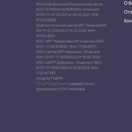
О б
Многопрофильный Медицинский центр
ООО «КЛИНИКА БИБИРЕВО» Лицензия
От
№ЛО-77-01-021221 от 28.05.2021. ИНН
Ко
9715393028
Диагностический центр МРТ Лицензия №
ЛО-77-01-019429 от 16.01.2020. ИНН
9715342601
ООО «МРТ Измайлово» № лицензии Л041-
01137-77/00349232. ИНН: 7719490371
ООО «Центр МРТ Марьино». Лицензия
Л041-01137-77/00356442 от 16.09.2020
ООО «ЦМРТ Дубровка». Лицензия Л041-
01137-77/00307665 от 16.08.2016. ИНН
7723407383
Image by FreePik
ПО ЦУП ГорКлиника
разработано и
принадлежит ООО ТеоМедиа