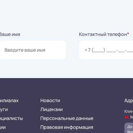
Ваше имя
Контактный телефон
*
илиалах
Новости
Адр
уги
Лицензии
Клин
М
ециалисты
Персональные данные
ции
Правовая информация
До 
Бра