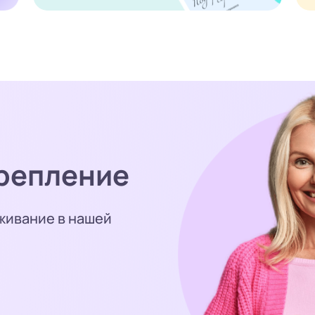
репление
живание в нашей