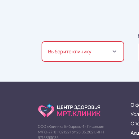
Выберите клинику
О ф
Усл
Сп
ООО «Клиника Бибирево-1» Лицензия
Ак
№ЛО-77-01-021221 от 28.05.2021. ИНН
9715393035