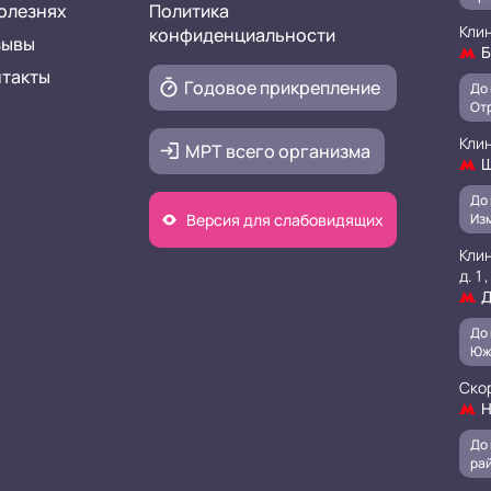
олезнях
Политика
Клин
конфиденциальности
зывы
Б
нтакты
Годовое прикрепление
До 
Отр
Клин
МРТ всего организма
Щ
До 
Версия для слабовидящих
Изм
Кли
д. 1 ,
Д
До 
Юж
Скор
Н
До 
рай