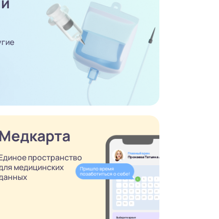
ый
угие
Медкарта
Единое пространство
для медицинских
данных