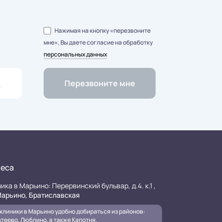
Нажимая на кнопку «перезвоните
мне», Вы даете согласие на обработку
персональных данных
еса
ика в Марьино: Перервинский бульвар, д.4. к.1 ,
арьино, Братиславская
клиники в Марьино удобно добираться из районов:
теево, Люблино, а также Капотня.