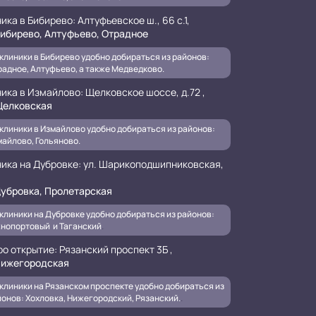
ика в Бибирево: Алтуфьевское ш., 66 с.1,
ибирево, Алтуфьево, Отрадное
клиники в Бибирево удобно добираться из районов:
адное, Алтуфьево, а также Медведково.
ика в Измайлово: Щелковское шоссе, д.72 ,
елковская
клиники в Измайлово удобно добираться из районов:
айлово, Гольяново.
ника на Дубровке: ул. Шарикоподшипниковская,
убровка, Пролетарская
клиники на Дубровке удобно добираться из районов:
нопортовый и Таганский
.
о открытие: Рязанский проспект 3Б ,
ижегородская
клиники на Рязанском проспекте удобно добираться из
онов: Хохловка, Нижегородский, Рязанский.
.