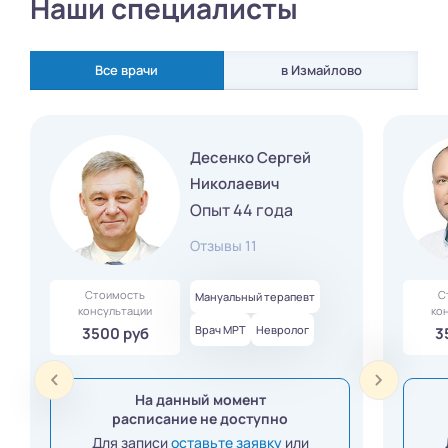
Наши специалисты
Все врачи
в Измайлово
Десенко Сергей
Николаевич
Опыт 44 года
Отзывы 11
Стоимость
С
Мануальный терапевт
консультации
ко
Врач МРТ
Невролог
3500 руб
3
На данный момент
расписание не доступно
Для записи
оставьте заявку
или