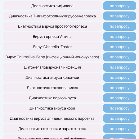
Диагностика сифилиса
по запросу
Диагностика Т-лимфотропных вирусов человека
по запросу
Диагностика вируса простого герпеса
по запросу
Вирус герпеса VI типа
по запросу
Вирус Varicella-Zoster
по запросу
Вирус Эпштейна-Барр (инфекционный мононуклеоз)
по запросу
Цитомегаловирусная инфекция
по запросу
Диагностика вируса краснухи
по запросу
Диагностика токсоплазмоза
по запросу
Диагностика парвовируса
по запросу
Диагностика вируса кори
по запросу
Диагностика вируса эпидемического паротита
по запросу
Диагностика коклюша и паракоклюша
по запросу
Диагностика аденовирусной инфекции
по запросу