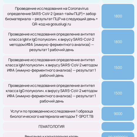
Проведение исследования на Coronavirus
определение SARS-CoV-2 (реал-тайм ПЦР)+ забор
1800
биоматериала — результат ПЦР на следующий день +
QR-код на gosuslugi.ru
Проведение исследования определение антител
класса IgM и IgG полуколич. к вирусу SARS-CoV-2
1800
методом ИФА (иммуно-ферментного анализа) —
результат 1 рабочий день
Проведение исследования определение антител
класса IgM полуколич. к вирусу SARS-CoV-2 методом
1500
ИФА (иммуно-ферментного анализа) — результат 1
рабочий день
Проведение исследования определение антител
класса IgG полуколич. к вирусу SARS-CoV-2 методом
1500
ИФА (иммуно-ферментного анализа) — результат 1
рабочий день
Услуги по проведению исследования 1 образца
9000
биологического материала методом T-SPOT.TB
ГЕМАТОЛОГИЯ
Венозная и капиллярная кровь
по запросу