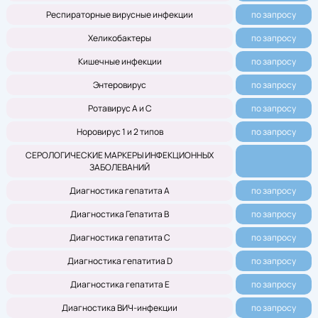
Респираторные вирусные инфекции
по запросу
Хеликобактеры
по запросу
Кишечные инфекции
по запросу
Энтеровирус
по запросу
Ротавирус А и С
по запросу
Норовирус 1 и 2 типов
по запросу
СЕРОЛОГИЧЕСКИЕ МАРКЕРЫ ИНФЕКЦИОННЫХ
ЗАБОЛЕВАНИЙ
Диагностика гепатита А
по запросу
Диагностика Гепатита В
по запросу
Диагностика гепатита С
по запросу
Диагностика гепатитиа D
по запросу
Диагностика гепатита Е
по запросу
Диагностика ВИЧ-инфекции
по запросу