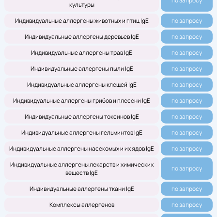
по запросу
культуры
Индивидуальные аллергены животных и птиц IgE
по запросу
Индивидуальные аллергены деревьев IgE
по запросу
Индивидуальные аллергены трав IgE
по запросу
Индивидуальные аллергены пыли IgE
по запросу
Индивидуальные аллергены клещей IgE
по запросу
Индивидуальные аллергены грибов и плесени IgE
по запросу
Индивидуальные аллергены токсинов IgE
по запросу
Индивидуальные аллергены гельминтов IgE
по запросу
Индивидуальные аллергены насекомых и их ядов IgE
по запросу
Индивидуальные аллергены лекарств и химических
по запросу
веществ IgE
Индивидуальные аллергены ткани IgE
по запросу
Комплексы аллергенов
по запросу