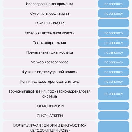
Исследование конкремента
по запросу
Суточная порция мочи
по запросу
ГОРМОНЫ КРОВИ
Функция щитовидной железы
по запросу
Тесты репродукции
по запросу
Пренатальная диагностика
по запросу
Маркеры остеопороза
по запросу
Функция поджелудочной железы
по запросу
Реннин-альдостероновая система
по запросу
Гормоны гипофиза и гипофизарно-адреналовая
по запросу
система
ГОРМОНЫ МОЧИ
ОНКОМАРКЕРЫ
МОЛЕКУЛЯРНАЯ ( ДНК/РНК) ДИАГНОСТИКА
МЕТОДОМ ПЦР (КРОВЬ)