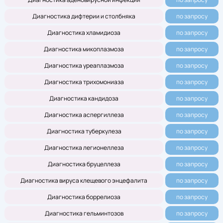
Диагностика дифтерии и столбняка
по запросу
Диагностика хламидиоза
по запросу
Диагностика микоплазмоза
по запросу
Диагностика уреаплазмоза
по запросу
Диагностика трихомониаза
по запросу
Диагностика кандидоза
по запросу
Диагностика аспергиллеза
по запросу
Диагностика туберкулеза
по запросу
Диагностика легионеллеза
по запросу
Диагностика бруцеллеза
по запросу
Диагностика вируса клещевого энцефалита
по запросу
Диагностика боррелиоза
по запросу
Диагностика гельминтозов
по запросу