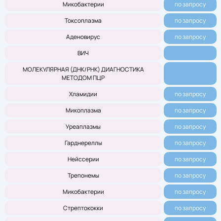
Микобактерии
по запросу
Токсоплазма
по запросу
Аденовирус
по запросу
ВИЧ
МОЛЕКУЛЯРНАЯ (ДНК/РНК) ДИАГНОСТИКА
МЕТОДОМ ПЦР
Хламидии
по запросу
Микоплазма
по запросу
Уреаплазмы
по запросу
Гарднереллы
по запросу
Нейссерии
по запросу
Трепонемы
по запросу
Микобактерии
по запросу
Стрептококки
по запросу