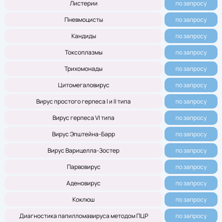
Листерии
по запросу
Пневмоцисты
по запросу
Кандиды
по запросу
Токсоплазмы
по запросу
Трихомонады
по запросу
Цитомегаловирус
по запросу
Вирус простого герпеса I и II типа
по запросу
Вирус герпеса VI типа
по запросу
Вирус Эпштейна-Барр
по запросу
Вирус Варицелла-Зостер
по запросу
Парвовирус
по запросу
Аденовирус
по запросу
Коклюш
по запросу
Диагностика папилломавируса методом ПЦР
по запросу