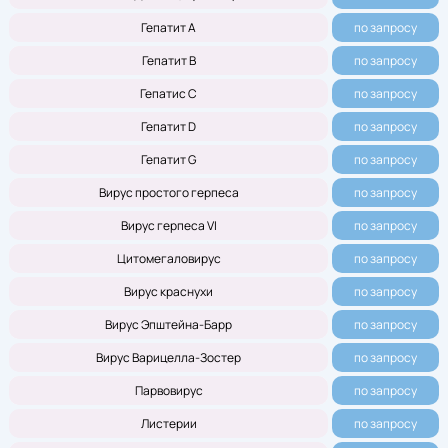
Гепатит А
по запросу
Гепатит В
по запросу
Гепатис С
по запросу
Гепатит D
по запросу
Гепатит G
по запросу
Вирус простого герпеса
по запросу
Вирус герпеса VI
по запросу
Цитомегаловирус
по запросу
Вирус краснухи
по запросу
Вирус Эпштейна-Барр
по запросу
Вирус Варицелла-Зостер
по запросу
Парвовирус
по запросу
Листерии
по запросу