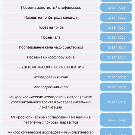
Посев на золотистый стафилококк
по запросу
Посевы на грибы рода кандида
по запросу
Посев на грибы
по запросу
Посев кала
по запросу
Исследование кала на дисбактериоз
по запросу
Посев на микрофлору, моча
по запросу
ОБЩЕКЛИНИЧЕСКИЕ ИССЛЕДОВАНИЯ
Исследования мочи
по запросу
Исследования кала
по запросу
Микроскопические исследования отделяемого
урогенитального тракта и экстрагенитальных
по запросу
локализаций
Микроскопические исследования на наличие
по запросу
патогенных грибов и паразитов
Микроскопические исследования биологических
по запросу