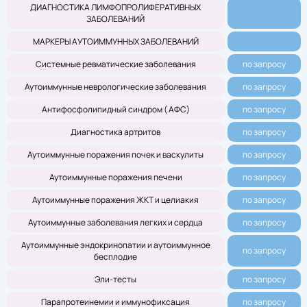
ДИАГНОСТИКА ЛИМФОПРОЛИФЕРАТИВНЫХ
ЗАБОЛЕВАНИЙ
МАРКЕРЫ АУТОИММУННЫХ ЗАБОЛЕВАНИЙ
Системные ревматические заболевания
по запросу
Аутоиммунные неврологические заболевания
по запросу
Антифосфолипидный синдром ( АФС)
по запросу
Диагностика артритов
по запросу
Аутоиммунные поражения почек и васкулиты
по запросу
Аутоиммунные поражения печени
по запросу
Аутоиммунные поражения ЖКТ и целиакия
по запросу
Аутоиммунные заболевания легких и сердца
по запросу
Аутоиммунные эндокринопатии и аутоиммунное
по запросу
бесплодие
Эли-тесты
по запросу
Парапротеинемии и иммунофиксация
по запросу