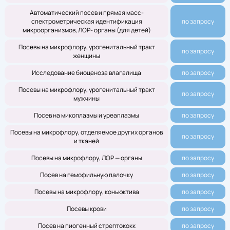
Автоматический посев и прямая масс-
спектрометрическая идентификация
по запросу
микроорганизмов, ЛОР- органы (для детей)
Посевы на микрофлору, урогенитальный тракт
по запросу
женщины
Исследование биоценоза влагалища
по запросу
Посевы на микрофлору, урогенитальный тракт
по запросу
мужчины
Посев на микоплазмы и уреаплазмы
по запросу
Посевы на микрофлору, отделяемое других органов
по запросу
и тканей
Посевы на микрофлору, ЛОР — органы
по запросу
Посев на гемофильную палочку
по запросу
Посевы на микрофлору, коньюктива
по запросу
Посевы крови
по запросу
Посев на пиогенный стрептококк
по запросу