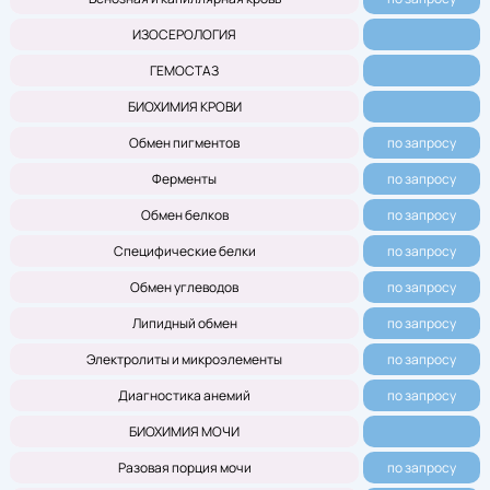
ИЗОСЕРОЛОГИЯ
ГЕМОСТАЗ
БИОХИМИЯ КРОВИ
Обмен пигментов
по запросу
Ферменты
по запросу
Обмен белков
по запросу
Специфические белки
по запросу
Обмен углеводов
по запросу
Липидный обмен
по запросу
Электролиты и микроэлементы
по запросу
Диагностика анемий
по запросу
БИОХИМИЯ МОЧИ
Разовая порция мочи
по запросу