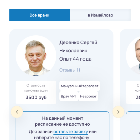
Все врачи
в Измайлово
Десенко Сергей
Николаевич
Опыт 44 года
Отзывы 11
Стоимость
С
Мануальный терапевт
консультации
ко
Врач МРТ
Невролог
3500 руб
3
На данный момент
расписание не доступно
Для записи
оставьте заявку
или
наберите нас по телефону!