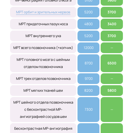
МР-венография головного мозга
5100
3600
МРТ орбит и зрительных нервов
5200
3700
МРТ придаточных пазух носа
4800
3400
МРТ внутреннего уха
5200
3700
МРТ всего позвоночника (+копчик)
12000
—
МРТ головного мозга с шейным
8700
6500
отделом позвоночника
МРТ трех отделов позвоночника
9700
—
МРТ мягких тканей шеи
8200
5800
МРТ шейного отдела позвоночника
с бесконтрастной МР-
7300
—
ангиографией сосудов шеи
Бесконтрастная МР-ангиография