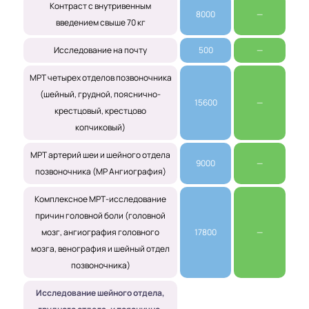
Контраст с внутривенным
8000
—
введением свыше 70 кг
Исследование на почту
500
—
МРТ четырех отделов позвоночника
(шейный, грудной, пояснично-
15600
—
крестцовый, крестцово
копчиковый)
МРТ артерий шеи и шейного отдела
9000
—
позвоночника (МР Ангиография)
Комплексное МРТ-исследование
причин головной боли (головной
мозг, ангиография головного
17800
—
мозга, венография и шейный отдел
позвоночника)
Исследование шейного отдела,