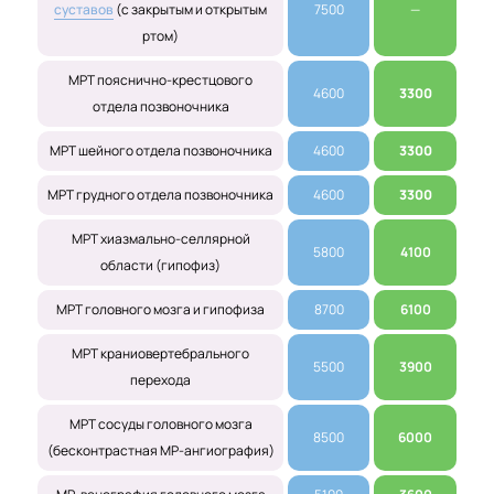
суставов
(с закрытым и открытым
7500
—
ртом)
МРТ пояснично-крестцового
4600
3300
отдела позвоночника
МРТ шейного отдела позвоночника
4600
3300
МРТ грудного отдела позвоночника
4600
3300
МРТ хиазмально-селлярной
5800
4100
области (гипофиз)
МРТ головного мозга и гипофиза
8700
6100
МРТ краниовертебрального
5500
3900
перехода
МРТ сосуды головного мозга
8500
6000
(бесконтрастная МР-ангиография)