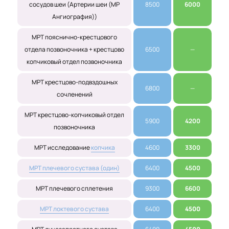
сосудов шеи (Артерии шеи (МР
8500
6000
Ангиография))
МРТ пояснично-крестцового
отдела позвоночника + крестцово
6500
—
копчиковый отдел позвоночника
МРТ крестцово-подвздошных
6800
—
сочленений
МРТ крестцово-копчиковый отдел
5900
4200
позвоночника
МРТ исследование
копчика
4600
3300
МРТ плечевого сустава (один)
6400
4500
МРТ плечевого сплетения
9300
6600
МРТ локтевого сустава
6400
4500