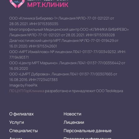
ООО «Клиника Бибирево-1» Лицензия №ЛО-77-01-021221 от
28.05.2021. ИНН 9715393035
Многопрофильный Медицинский центр ООО «КЛИНИКА БИБИРЕВО»
Лицензия №ЛО-77-01-021221 от 28.05.2021. ИНН 9715393028
Диагностический центр МРТ Лицензия № ЛО-77-01-019429 от
16.01.2020. ИНН 9715342601
ООО «МРТ Измайлово» № лицензии Л041-01137-77/00349232. ИНН:
7719490371
ООО «Центр МРТ Марьино». Лицензия Л041-01137-77/00356442 от
16.09.2020
ООО «ЦМРТ Дубровка». Лицензия Л041-01137-77/00307665 от
16.08.2016. ИНН 7723407383
Image by FreePik
ПО ЦУП ГорКлиника
разработано и принадлежит ООО ТеоМедиа
О филиалах
Новости
Услуги
Лицензии
Специалисты
Персональные данные
Акции
Правовая информация