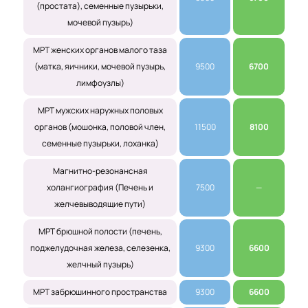
(простата), семенные пузырьки,
мочевой пузырь)
МРТ женских органов малого таза
(матка, яичники, мочевой пузырь,
9500
6700
лимфоузлы)
МРТ мужских наружных половых
органов (мошонка, половой член,
11500
8100
семенные пузырьки, лоханка)
Магнитно-резонансная
холангиография (Печень и
7500
—
желчевыводящие пути)
МРТ брюшной полости (печень,
поджелудочная железа, селезенка,
9300
6600
желчный пузырь)
МРТ забрюшинного пространства
9300
6600