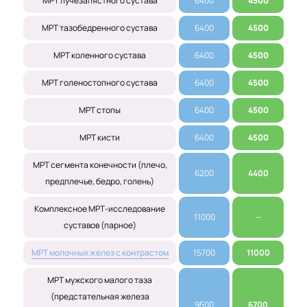
МРТ лучезапястного сустава
6400
4500
МРТ тазобедренного сустава
6400
4500
МРТ коленного сустава
6400
4500
МРТ голеностопного сустава
6400
4500
МРТ стопы
6400
4500
МРТ кисти
6400
4500
МРТ сегмента конечности (плечо,
6200
4400
предплечье, бедро, голень)
Комплексное МРТ-исследование
11000
—
суставов (парное)
МРТ молочных желез с контрастом
15700
11000
МРТ мужского малого таза
(предстательная железа
9500
6700