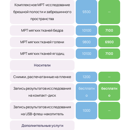
Комплексное МРТ-исследование
брюшной полости и забрюшинного
9300
—
пространства
МРТ мягких тканей бедра
10100
7100
МРТ мягких тканей голени
9800
6900
МРТ мягких тканей ягодиц
10100
7100
Носители
Снимки, распечатанные на пленке
1200
—
Запись результатов исследования
бесплатн
бесплатн
на компакт-диск
о
о
Запись результатов исследования
1000
—
на USB-флеш-накопитель
Дополнительные услуги