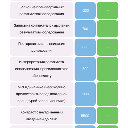
Запись на пленку архивных
1200
—
результатов исследования
Запись на компакт-диск архивных
700
—
результатов исследования
Повторная выдача описания
800
—
исследования
Интерпретация результата
исследования, проведенного по
500
—
абонементу
МРТ в динамике (необходимо
предоставить перед повторной
1000
—
процедурой запись и снимки)
Контраст с внутривенным
5500
—
введением до 70 кг