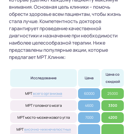
внимания. Основная цель клиники – помочь
обрести здоровье всем пациентам, чтобы жизнь
стала лучше. Компетентность докторов
гарантирует проведение качественной
диагностики и назначение при необходимости
наиболее целесообразной терапии. Ниже
представлены популярные акции, которые
предлагает МРТ.Клиник:
Цена со 
Исследование
Цена
скидкой
МРТ
всего организма
60000
25000
МРТ головного мозга
4600
3300
МРТ мосто-мозжечкового угла
7000
4200
МРТ
височно-нижнечелюстных