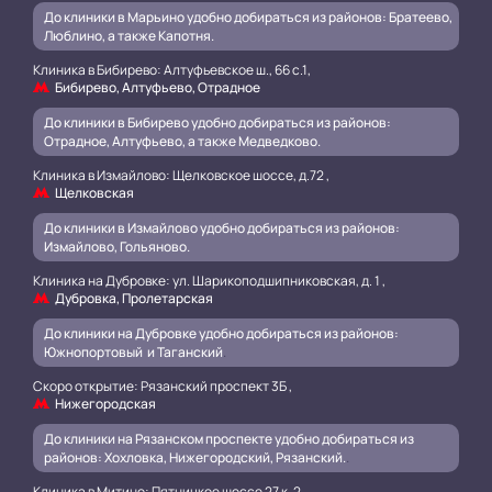
До клиники в Марьино удобно добираться из районов: Братеево,
Люблино, а также Капотня.
Клиника в Бибирево: Алтуфьевское ш., 66 с.1,
Бибирево, Алтуфьево, Отрадное
До клиники в Бибирево удобно добираться из районов:
Отрадное, Алтуфьево, а также Медведково.
Клиника в Измайлово: Щелковское шоссе, д.72 ,
Щелковская
До клиники в Измайлово удобно добираться из районов:
Измайлово, Гольяново.
Клиника на Дубровке: ул. Шарикоподшипниковская, д. 1 ,
Дубровка, Пролетарская
До клиники на Дубровке удобно добираться из районов:
Южнопортовый и Таганский
.
Скоро открытие: Рязанский проспект 3Б ,
Нижегородская
До клиники на Рязанском проспекте удобно добираться из
районов: Хохловка, Нижегородский, Рязанский.
.
Клиника в Митино: Пятницкое шоссе 27 к. 2 ,