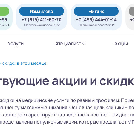
Измайлово
Митино
7-95
+7 (919) 411-60-70
+7 (499) 444-01-14
+
.4. к.1
Щелковское шоссе, д.72
Пятницкое шоссе 27 к. 2
Услуги
Специалисты
Акции
и скидки в этом месяце
твующие акции и скидк
скидки на медицинские услуги по разным профилям. При
ациенту максимум внимания. Основная цель клиники – п
ь докторов гарантирует проведение качественной диагн
представлены популярные акции, которые предлагает МР