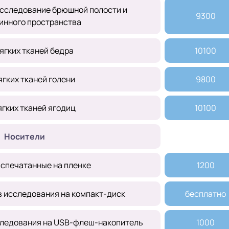
сследование брюшной полости и
9300
нного пространства
ягких тканей бедра
10100
гких тканей голени
9800
гких тканей ягодиц
10100
Носители
аспечатанные на пленке
1200
в исследования на компакт-диск
бесплатно
следования на USB-флеш-накопитель
1000