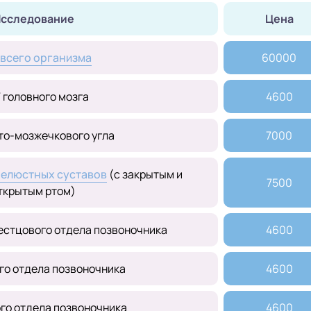
сследование
Цена
всего организма
60000
 головного мозга
4600
то-мозжечкового угла
7000
елюстных суставов
(с закрытым и
7500
ткрытым ртом)
естцового отдела позвоночника
4600
го отдела позвоночника
4600
го отдела позвоночника
4600