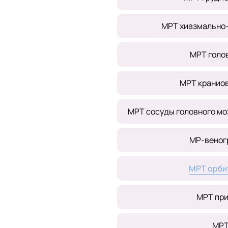
МРТ хиазмально-
МРТ голов
МРТ кранио
МРТ сосуды головного мо
МР-веног
МРТ орби
МРТ при
МРТ