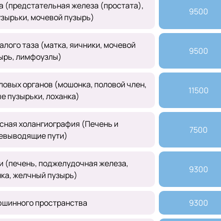
а (предстательная железа (простата),
9500
зырьки, мочевой пузырь)
лого таза (матка, яичники, мочевой
9500
ырь, лимфоузлы)
овых органов (мошонка, половой член,
11500
е пузырьки, лоханка)
сная холангиография (Печень и
7500
евыводящие пути)
 (печень, поджелудочная железа,
9300
ка, желчный пузырь)
шинного пространства
9300