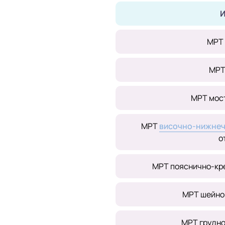
И
МРТ
МРТ
МРТ мос
МРТ
височно-нижнеч
о
МРТ пояснично-кр
МРТ шейно
МРТ грудно