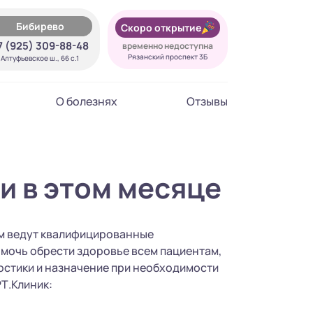
Бибирево
Скоро открытие
7 (925) 309-88-48
временно недоступна
Рязанский проспект 3Б
Алтуфьевское ш., 66 с.1
О болезнях
Отзывы
и в этом месяце
ем ведут квалифицированные
омочь обрести здоровье всем пациентам,
остики и назначение при необходимости
Т.Клиник: