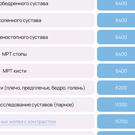
обедренного сустава
6400
коленного сустава
6400
еностопного сустава
6400
МРТ стопы
6400
МРТ кисти
6400
 (плечо, предплечье, бедро, голень)
6200
сследование суставов (парное)
11000
ых желез с контрастом
15700