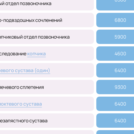
ый отдел позвоночника
о-подвздошных сочленений
6800
опчиковый отдел позвоночника
5900
следование
копчика
4600
евого сустава (один)
6400
лечевого сплетения
9300
локтевого сустава
6400
езапястного сустава
6400