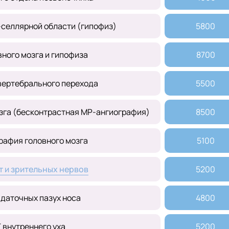
селлярной области (гипофиз)
5800
ного мозга и гипофиза
8700
вертебрального перехода
5500
зга (бесконтрастная МР-ангиография)
8500
рафия головного мозга
5100
т и зрительных нервов
5200
даточных пазух носа
4800
 внутреннего уха
5200