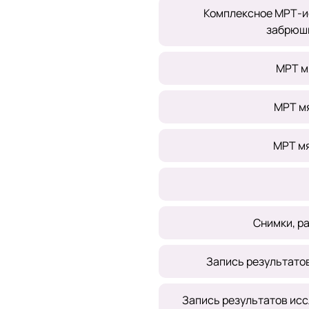
Комплексное МРТ-и
забрюши
МРТ м
МРТ мя
МРТ мя
Снимки, р
Запись результато
Запись результатов ис