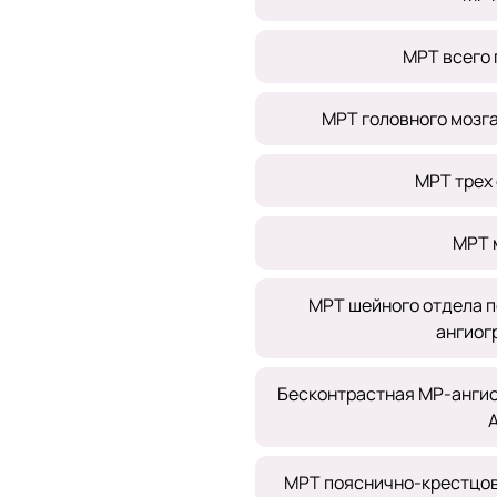
МРТ всего 
МРТ головного мозг
МРТ трех
МРТ 
МРТ шейного отдела п
ангиог
Бесконтрастная МР-ангио
МРТ пояснично-крестцов