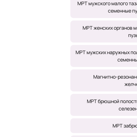
МРТ мужского малого таз
семенные пу
МРТ женских органов ма
пуз
МРТ мужских наружных пол
семенны
Магнитно-резонан
желч
МРТ брюшной полости
селезен
МРТ забрю