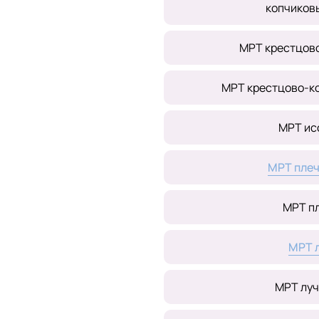
копчиков
МРТ крестцов
МРТ крестцово-к
МРТ ис
МРТ плеч
МРТ п
МРТ 
МРТ луч