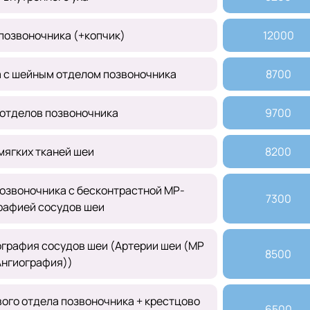
позвоночника (+копчик)
12000
а с шейным отделом позвоночника
8700
 отделов позвоночника
9700
мягких тканей шеи
8200
озвоночника с бесконтрастной МР-
7300
рафией сосудов шеи
графия сосудов шеи (Артерии шеи (МР
8500
Ангиография))
ого отдела позвоночника + крестцово
6500