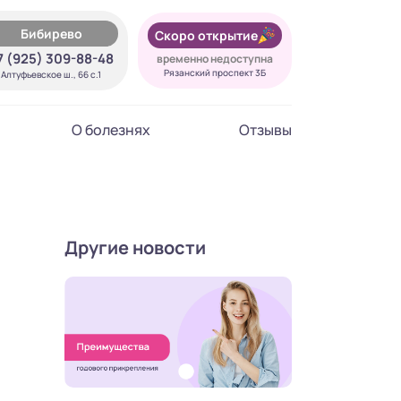
Бибирево
Скоро открытие
7 (925) 309-88-48
временно недоступна
Рязанский проспект 3Б
Алтуфьевское ш., 66 с.1
О болезнях
Отзывы
Другие новости