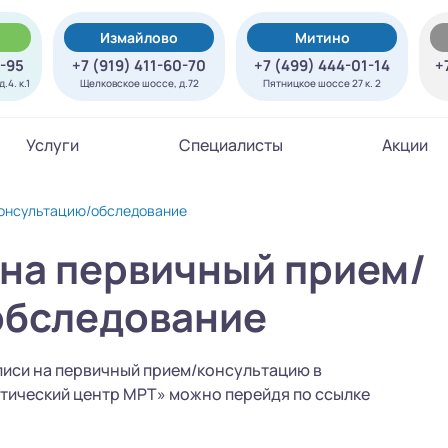
Измайлово
Митино
7-95
+7 (919) 411-60-70
+7 (499) 444-01-14
+
.4. к.1
Щелковское шоссе, д.72
Пятницкое шоссе 27 к. 2
Услуги
Специалисты
Акции
консультацию/обследование
 на первичный прием/
обследование
писи на первичный прием/консультацию в
ический центр МРТ» можно перейдя по ссылке